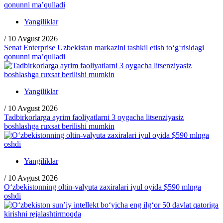
Yangiliklar
/
10 Avgust 2026
Senat Enterprise Uzbekistan markazini tashkil etish to‘g‘risidagi
qonunni ma’qulladi
Yangiliklar
/
10 Avgust 2026
Tadbirkorlarga ayrim faoliyatlarni 3 oygacha litsenziyasiz
boshlashga ruxsat berilishi mumkin
Yangiliklar
/
10 Avgust 2026
O‘zbekistonning oltin-valyuta zaxiralari iyul oyida $590 mlnga
oshdi