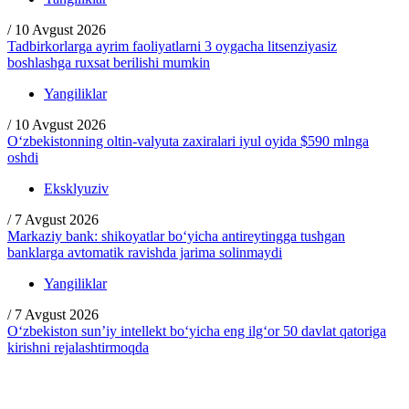
/
10 Avgust 2026
Tadbirkorlarga ayrim faoliyatlarni 3 oygacha litsenziyasiz
boshlashga ruxsat berilishi mumkin
Yangiliklar
/
10 Avgust 2026
O‘zbekistonning oltin-valyuta zaxiralari iyul oyida $590 mlnga
oshdi
Eksklyuziv
/
7 Avgust 2026
Markaziy bank: shikoyatlar bo‘yicha antireytingga tushgan
banklarga avtomatik ravishda jarima solinmaydi
Yangiliklar
/
7 Avgust 2026
O‘zbekiston sun’iy intellekt bo‘yicha eng ilg‘or 50 davlat qatoriga
kirishni rejalashtirmoqda