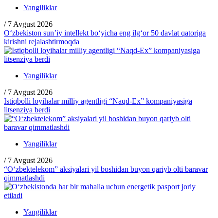
Yangiliklar
/
7 Avgust 2026
O‘zbekiston sun’iy intellekt bo‘yicha eng ilg‘or 50 davlat qatoriga
kirishni rejalashtirmoqda
Yangiliklar
/
7 Avgust 2026
Istiqbolli loyihalar milliy agentligi “Naqd-Ex” kompaniyasiga
litsenziya berdi
Yangiliklar
/
7 Avgust 2026
“O‘zbektelekom” aksiyalari yil boshidan buyon qariyb olti baravar
qimmatlashdi
Yangiliklar