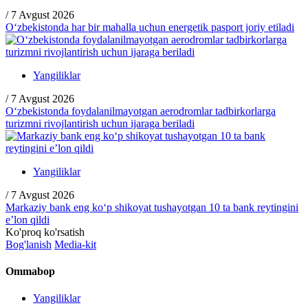
/
7 Avgust 2026
O‘zbekistonda har bir mahalla uchun energetik pasport joriy etiladi
Yangiliklar
/
7 Avgust 2026
O‘zbekistonda foydalanilmayotgan aerodromlar tadbirkorlarga
turizmni rivojlantirish uchun ijaraga beriladi
Yangiliklar
/
7 Avgust 2026
Markaziy bank eng ko‘p shikoyat tushayotgan 10 ta bank reytingini
e’lon qildi
Ko'proq ko'rsatish
Bog'lanish
Media-kit
Ommabop
Yangiliklar