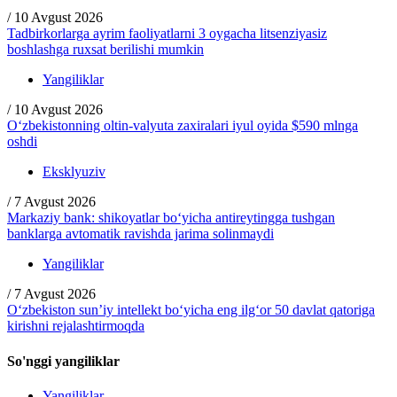
/
10 Avgust 2026
Tadbirkorlarga ayrim faoliyatlarni 3 oygacha litsenziyasiz
boshlashga ruxsat berilishi mumkin
Yangiliklar
/
10 Avgust 2026
O‘zbekistonning oltin-valyuta zaxiralari iyul oyida $590 mlnga
oshdi
Eksklyuziv
/
7 Avgust 2026
Markaziy bank: shikoyatlar bo‘yicha antireytingga tushgan
banklarga avtomatik ravishda jarima solinmaydi
Yangiliklar
/
7 Avgust 2026
O‘zbekiston sun’iy intellekt bo‘yicha eng ilg‘or 50 davlat qatoriga
kirishni rejalashtirmoqda
So'nggi yangiliklar
Yangiliklar