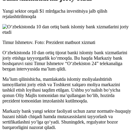
Yangi sektor orqali $1 mlrdgacha investitsiya jalb qilish
rejalashtirilmoqda
Timur Ishmetov. Foto: Prezident matbuot xizmati
O‘zbekistonda 10 dan ortiq tijorat banki islomiy bank xizmatlarini
joriy etishga tayyorgarlik ko‘rmoqda. Bu haqda Markaziy bank
boshqaruvi raisi Timur Ishmetov “O‘zbekiston 24” telekanaliga
bergan intervyusida ma’lum qildi.
Ma’lum qilinishicha, mamlakatda islomiy moliyalashtirish
tamoyillarini joriy etish va Toshkent xalqaro moliya markazini
tashkil etish loyihasi taqdim etilgan. Ushbu yo‘nalish bo‘yicha
qonun Oliy Majlis tomonidan ma’qullangan bo‘lib, hozirda
prezident tomonidan imzolanishi kutilmoqda.
Markaziy bank yangi sektor faoliyati uchun zarur normativ-huquqiy
bazani ishlab chiqadi hamda mutaxassislarni tayyorlash va
sertifikatlashni yo‘lga qo‘yadi. Shuningdek, regulyator bozor
barqarorligini nazorat qiladi.