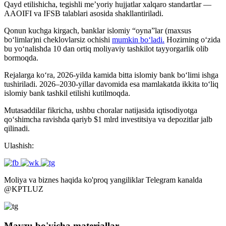
Qayd etilishicha, tegishli me’yoriy hujjatlar xalqaro standartlar —
AAOIFI va IFSB talablari asosida shakllantiriladi.
Qonun kuchga kirgach, banklar islomiy “oyna”lar (maxsus
bo‘limlar)ni cheklovlarsiz ochishi
mumkin bo‘ladi.
Hozirning o‘zida
bu yo‘nalishda 10 dan ortiq moliyaviy tashkilot tayyorgarlik olib
bormoqda.
Rejalarga ko‘ra, 2026-yilda kamida bitta islomiy bank bo‘limi ishga
tushiriladi. 2026–2030-yillar davomida esa mamlakatda ikkita to‘liq
islomiy bank tashkil etilishi kutilmoqda.
Mutasaddilar fikricha, ushbu choralar natijasida iqtisodiyotga
qo‘shimcha ravishda qariyb $1 mlrd investitsiya va depozitlar jalb
qilinadi.
Ulashish:
Moliya va biznes haqida ko'proq yangiliklar Telegram kanalda
@
KPTLUZ
Mavzu bo'yicha materiallar