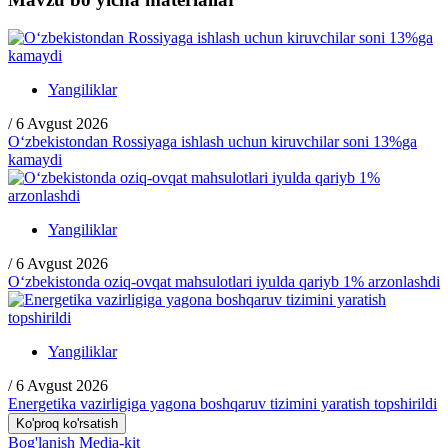
Yangiliklar
/
6 Avgust 2026
O‘zbekistondan Rossiyaga ishlash uchun kiruvchilar soni 13%ga
kamaydi
Yangiliklar
/
6 Avgust 2026
O‘zbekistonda oziq-ovqat mahsulotlari iyulda qariyb 1% arzonlashdi
Yangiliklar
/
6 Avgust 2026
Energetika vazirligiga yagona boshqaruv tizimini yaratish topshirildi
Ko'proq ko'rsatish
Bog'lanish
Media-kit