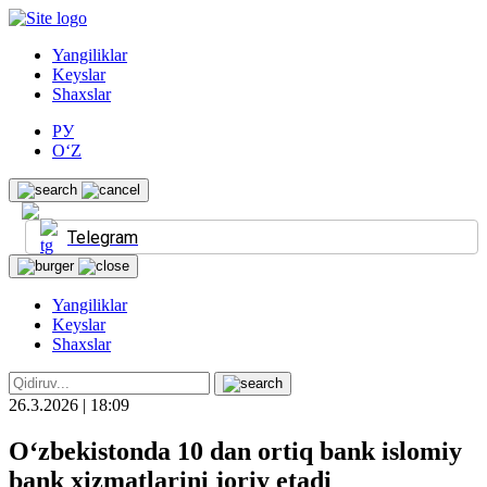
Yangiliklar
Keyslar
Shaxslar
РУ
O‘Z
Telegram
Yangiliklar
Keyslar
Shaxslar
26.3.2026 | 18:09
O‘zbekistonda 10 dan ortiq bank islomiy
bank xizmatlarini joriy etadi