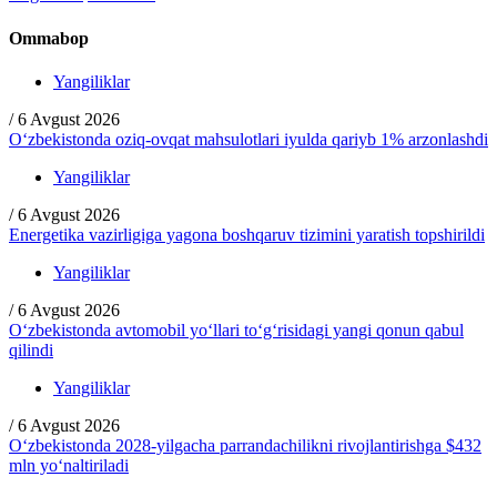
Ommabop
Yangiliklar
/
6 Avgust 2026
O‘zbekistonda oziq-ovqat mahsulotlari iyulda qariyb 1% arzonlashdi
Yangiliklar
/
6 Avgust 2026
Energetika vazirligiga yagona boshqaruv tizimini yaratish topshirildi
Yangiliklar
/
6 Avgust 2026
O‘zbekistonda avtomobil yo‘llari to‘g‘risidagi yangi qonun qabul
qilindi
Yangiliklar
/
6 Avgust 2026
O‘zbekistonda 2028-yilgacha parrandachilikni rivojlantirishga $432
mln yo‘naltiriladi