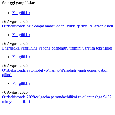
So'nggi yangiliklar
Yangiliklar
/
6 Avgust 2026
O‘zbekistonda oziq-ovqat mahsulotlari iyulda qariyb 1% arzonlashdi
Yangiliklar
/
6 Avgust 2026
Energetika vazirligiga yagona boshqaruv tizimini yaratish topshirildi
Yangiliklar
/
6 Avgust 2026
O‘zbekistonda avtomobil yo‘llari to‘g‘risidagi yangi qonun qabul
qilindi
Yangiliklar
/
6 Avgust 2026
O‘zbekistonda 2028-yilgacha parrandachilikni rivojlantirishga $432
mln yo‘naltiriladi