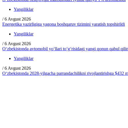
Yangiliklar
/
6 Avgust 2026
Energetika vazirligiga yagona boshqaruv tizimini yaratish topshirildi
Yangiliklar
/
6 Avgust 2026
O‘zbekistonda avtomobil yo‘llari to‘g‘risidagi yangi qonun qabul qili
Yangiliklar
/
6 Avgust 2026
O‘zbekistonda 2028-yilgacha parrandachilikni rivojlantirishga $432 ml