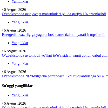
Yangiliklar
/
6 Avgust 2026
O‘zbekistonda oziq-ovqat mahsulotlari iyulda qariyb 1% arzonlashdi
Yangiliklar
/
6 Avgust 2026
Energetika vazirligiga yagona boshqaruv tizimini yaratish topshirildi
Yangiliklar
/
6 Avgust 2026
O‘zbekistonda avtomobil yo‘llari to‘g‘risidagi yangi qonun qabul qili
Yangiliklar
/
6 Avgust 2026
O‘zbekistonda 2028-yilgacha parrandachilikni rivojlantirishga $432 ml
So'nggi yangiliklar
Yangiliklar
/
6 Avgust 2026
O‘zbekistonda oziq-ovqat mahsulotlari iyulda qariyb 1% arzonlashdi