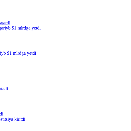
sqardi
riyb $1 mlrdga yetdi
di