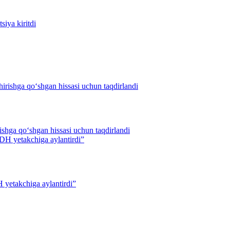
siya kiritdi
ishga qo‘shgan hissasi uchun taqdirlandi
 yetakchiga aylantirdi”