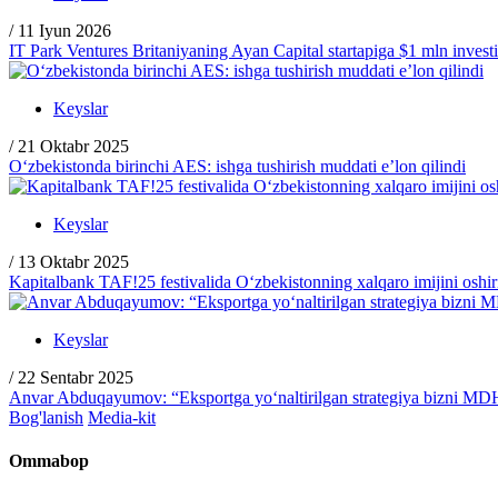
/
11 Iyun 2026
IT Park Ventures Britaniyaning Ayan Capital startapiga $1 mln investit
Keyslar
/
21 Oktabr 2025
O‘zbekistonda birinchi AES: ishga tushirish muddati e’lon qilindi
Keyslar
/
13 Oktabr 2025
Kapitalbank TAF!25 festivalida O‘zbekistonning xalqaro imijini oshir
Keyslar
/
22 Sentabr 2025
Anvar Abduqayumov: “Eksportga yo‘naltirilgan strategiya bizni MDH
Bog'lanish
Media-kit
Ommabop