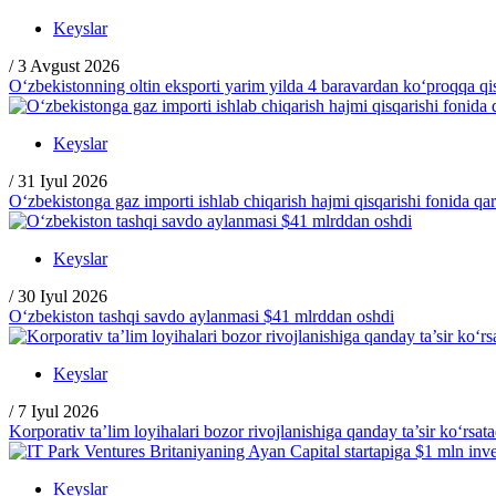
Keyslar
/
3 Avgust 2026
O‘zbekistonning oltin eksporti yarim yilda 4 baravardan ko‘proqqa qi
Keyslar
/
31 Iyul 2026
O‘zbekistonga gaz importi ishlab chiqarish hajmi qisqarishi fonida qa
Keyslar
/
30 Iyul 2026
O‘zbekiston tashqi savdo aylanmasi $41 mlrddan oshdi
Keyslar
/
7 Iyul 2026
Korporativ ta’lim loyihalari bozor rivojlanishiga qanday ta’sir ko‘rsata
Keyslar