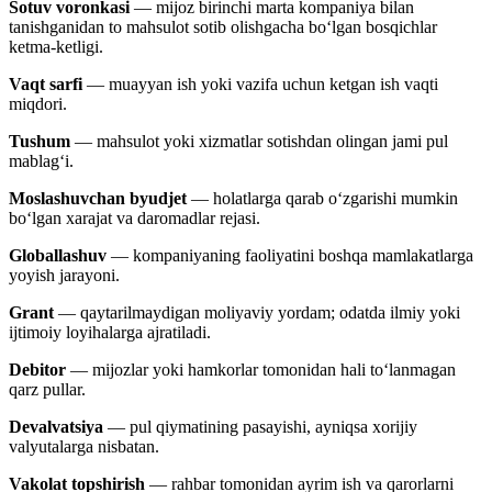
Sotuv voronkasi
— mijoz birinchi marta kompaniya bilan
tanishganidan to mahsulot sotib olishgacha bo‘lgan bosqichlar
ketma-ketligi.
Vaqt sarfi
— muayyan ish yoki vazifa uchun ketgan ish vaqti
miqdori.
Tushum
— mahsulot yoki xizmatlar sotishdan olingan jami pul
mablag‘i.
Moslashuvchan byudjet
— holatlarga qarab o‘zgarishi mumkin
bo‘lgan xarajat va daromadlar rejasi.
Globallashuv
— kompaniyaning faoliyatini boshqa mamlakatlarga
yoyish jarayoni.
Grant
— qaytarilmaydigan moliyaviy yordam; odatda ilmiy yoki
ijtimoiy loyihalarga ajratiladi.
Debitor
— mijozlar yoki hamkorlar tomonidan hali to‘lanmagan
qarz pullar.
Devalvatsiya
— pul qiymatining pasayishi, ayniqsa xorijiy
valyutalarga nisbatan.
Vakolat topshirish
— rahbar tomonidan ayrim ish va qarorlarni