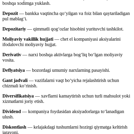
boshqa xodimga yuklash.
Depozit
— bankka vaqtincha qo‘yilgan va foiz bilan qaytariladigan
pul mablag‘i.
Depozitariy
— qimmatli qog‘ozlar hisobini yurituvchi tashkilot.
Moliyaviy vakillik hujjati
— chet el kompaniyasi aksiyalarini
ifodalovchi moliyaviy hujjat.
Derivativ
— narxi boshqa aktivlarga bog‘liq bo‘lgan moliyaviy
vosita.
Deflyatsiya
— bozordagi umumiy narxlarning pasayishi.
Gant jadvali
— vazifalarni vaqt bo‘yicha rejalashtirish uchun
chizmali ko‘rinish.
Diversifikatsiya
— xavflarni kamaytirish uchun turli mahsulot yoki
xizmatlarni joriy etish.
Dividend
— kompaniya foydasidan aksiyadorlarga to‘lanadigan
ulush.
Diskontlash
— kelajakdagi tushumlarni hozirgi qiymatga keltirish
jarayoni.