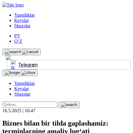
Yangiliklar
Keyslar
Shaxslar
РУ
O‘Z
Telegram
Yangiliklar
Keyslar
Shaxslar
16.5.2025 | 16:47
Biznes bilan bir tilda gaplashamiz:
terminlarning amaliy lug‘ati