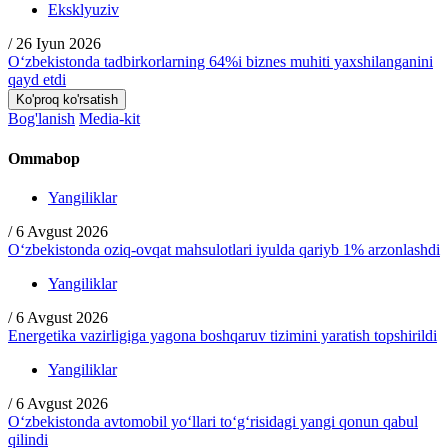
Eksklyuziv
/
26 Iyun 2026
O‘zbekistonda tadbirkorlarning 64%i biznes muhiti yaxshilanganini
qayd etdi
Ko'proq ko'rsatish
Bog'lanish
Media-kit
Ommabop
Yangiliklar
/
6 Avgust 2026
O‘zbekistonda oziq-ovqat mahsulotlari iyulda qariyb 1% arzonlashdi
Yangiliklar
/
6 Avgust 2026
Energetika vazirligiga yagona boshqaruv tizimini yaratish topshirildi
Yangiliklar
/
6 Avgust 2026
O‘zbekistonda avtomobil yo‘llari to‘g‘risidagi yangi qonun qabul
qilindi