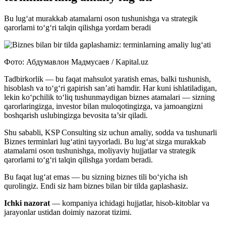
Bu lug‘at murakkab atamalarni oson tushunishga va strategik
qarorlarni to‘g‘ri talqin qilishga yordam beradi
Фото: Абдумавлон Мадмусаев / Kapital.uz
Tadbirkorlik — bu faqat mahsulot yaratish emas, balki tushunish,
hisoblash va to‘g‘ri gapirish san’ati hamdir. Har kuni ishlatiladigan,
lekin ko‘pchilik to‘liq tushunmaydigan biznes atamalari — sizning
qarorlaringizga, investor bilan muloqotingizga, va jamoangizni
boshqarish uslubingizga bevosita ta’sir qiladi.
Shu sababli, KSP Consulting siz uchun amaliy, sodda va tushunarli
Biznes terminlari lug‘atini tayyorladi. Bu lug‘at sizga murakkab
atamalarni oson tushunishga, moliyaviy hujjatlar va strategik
qarorlarni to‘g‘ri talqin qilishga yordam beradi.
Bu faqat lug‘at emas — bu sizning biznes tili bo‘yicha ish
qurolingiz. Endi siz ham biznes bilan bir tilda gaplashasiz.
Ichki nazorat
— kompaniya ichidagi hujjatlar, hisob-kitoblar va
jarayonlar ustidan doimiy nazorat tizimi.