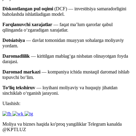
Diskontlangan pul oqimi
(DCF) — investitsiya samaradorligini
baholashda ishlatiladigan model.
Farqlanuvchi xarajatlar
— faqat ma’lum qarorlar qabul
qilinganda o‘zgaradigan xarajatlar.
Dotsiatsiya
— davlat tomonidan muayyan sohalarga moliyaviy
yordam.
Daromadlilik
— kiritilgan mablag‘ga nisbatan olinayotgan foyda
darajasi.
Daromad markazi
— kompaniya ichida mustaqil daromad ishlab
topuvchi bo‘lim.
To‘liq tekshiruv
— loyihani moliyaviy va huquqiy jihatdan
sinchiklab o‘rganish jarayoni.
Ulashish:
Moliya va biznes haqida ko'proq yangiliklar Telegram kanalda
@
KPTLUZ