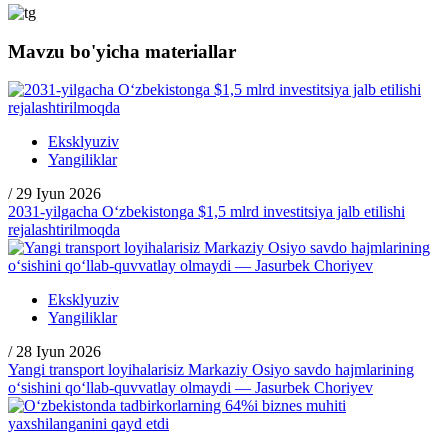
Mavzu bo'yicha materiallar
Eksklyuziv
Yangiliklar
/
29 Iyun 2026
2031-yilgacha O‘zbekistonga $1,5 mlrd investitsiya jalb etilishi
rejalashtirilmoqda
Eksklyuziv
Yangiliklar
/
28 Iyun 2026
Yangi transport loyihalarisiz Markaziy Osiyo savdo hajmlarining
o‘sishini qo‘llab-quvvatlay olmaydi — Jasurbek Choriyev