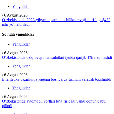
Yangiliklar
/
6 Avgust 2026
O‘zbekistonda 2028-yilgacha parrandachilikni rivojlantirishga $432
mln yo‘naltiriladi
So'nggi yangiliklar
Yangiliklar
/
6 Avgust 2026
O‘zbekistonda oziq-ovqat mahsulotlari iyulda qariyb 1% arzonlashdi
Yangiliklar
/
6 Avgust 2026
Energetika vazirligiga yagona boshqaruv tizimini yaratish topshirildi
Yangiliklar
/
6 Avgust 2026
O‘zbekistonda avtomobil yo‘llari to‘g‘risidagi yangi qonun qabul
qilindi