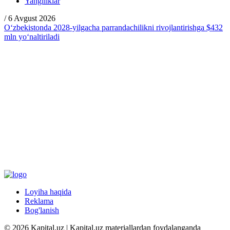
Yangiliklar
/
6 Avgust 2026
O‘zbekistonda 2028-yilgacha parrandachilikni rivojlantirishga $432
mln yo‘naltiriladi
Loyiha haqida
Reklama
Bog'lanish
© 2026 Kapital.uz | Kapital.uz materiallardan foydalanganda