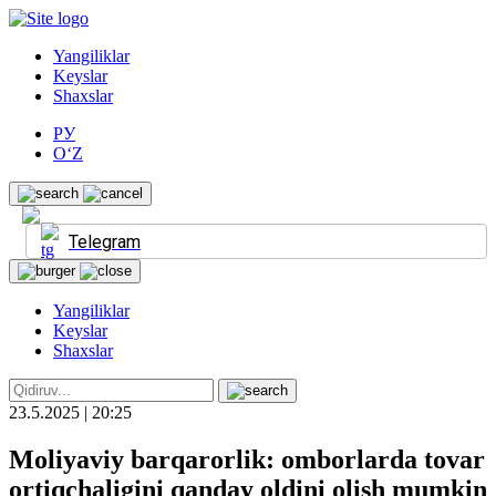
Yangiliklar
Keyslar
Shaxslar
РУ
O‘Z
Telegram
Yangiliklar
Keyslar
Shaxslar
23.5.2025 | 20:25
Moliyaviy barqarorlik: omborlarda tovar
ortiqchaligini qanday oldini olish mumkin