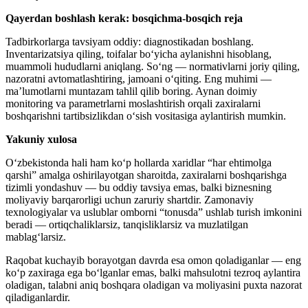
Qayerdan boshlash kerak: bosqichma-bosqich reja
Tadbirkorlarga tavsiyam oddiy: diagnostikadan boshlang.
Inventarizatsiya qiling, toifalar bo‘yicha aylanishni hisoblang,
muammoli hududlarni aniqlang. So‘ng — normativlarni joriy qiling,
nazoratni avtomatlashtiring, jamoani o‘qiting. Eng muhimi —
ma’lumotlarni muntazam tahlil qilib boring. Aynan doimiy
monitoring va parametrlarni moslashtirish orqali zaxiralarni
boshqarishni tartibsizlikdan o‘sish vositasiga aylantirish mumkin.
Yakuniy xulosa
O‘zbekistonda hali ham ko‘p hollarda xaridlar “har ehtimolga
qarshi” amalga oshirilayotgan sharoitda, zaxiralarni boshqarishga
tizimli yondashuv — bu oddiy tavsiya emas, balki biznesning
moliyaviy barqarorligi uchun zaruriy shartdir. Zamonaviy
texnologiyalar va uslublar omborni “tonusda” ushlab turish imkonini
beradi — ortiqchaliklarsiz, tanqisliklarsiz va muzlatilgan
mablag‘larsiz.
Raqobat kuchayib borayotgan davrda esa omon qoladiganlar — eng
ko‘p zaxiraga ega bo‘lganlar emas, balki mahsulotni tezroq aylantira
oladigan, talabni aniq boshqara oladigan va moliyasini puxta nazorat
qiladiganlardir.