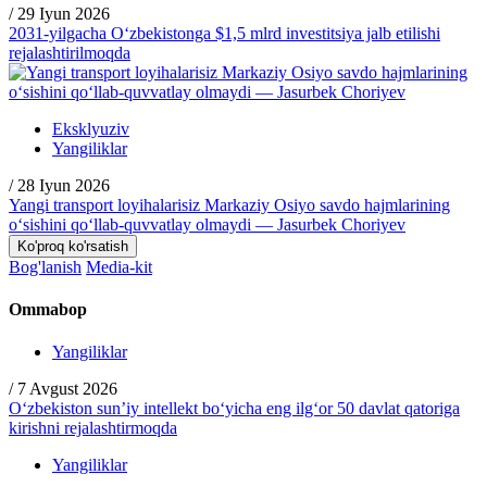
/
29 Iyun 2026
2031-yilgacha O‘zbekistonga $1,5 mlrd investitsiya jalb etilishi
rejalashtirilmoqda
Eksklyuziv
Yangiliklar
/
28 Iyun 2026
Yangi transport loyihalarisiz Markaziy Osiyo savdo hajmlarining
o‘sishini qo‘llab-quvvatlay olmaydi — Jasurbek Choriyev
Ko'proq ko'rsatish
Bog'lanish
Media-kit
Ommabop
Yangiliklar
/
7 Avgust 2026
O‘zbekiston sun’iy intellekt bo‘yicha eng ilg‘or 50 davlat qatoriga
kirishni rejalashtirmoqda
Yangiliklar