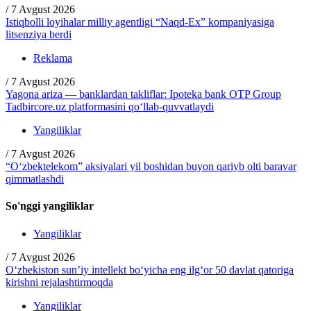
/
7 Avgust 2026
Istiqbolli loyihalar milliy agentligi “Naqd-Ex” kompaniyasiga
litsenziya berdi
Reklama
/
7 Avgust 2026
Yagona ariza — banklardan takliflar: Ipoteka bank OTP Group
Tadbircore.uz platformasini qo‘llab-quvvatlaydi
Yangiliklar
/
7 Avgust 2026
“O‘zbektelekom” aksiyalari yil boshidan buyon qariyb olti baravar
qimmatlashdi
So'nggi yangiliklar
Yangiliklar
/
7 Avgust 2026
O‘zbekiston sun’iy intellekt bo‘yicha eng ilg‘or 50 davlat qatoriga
kirishni rejalashtirmoqda
Yangiliklar