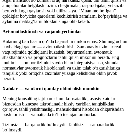
Agar mahsulot 90 kundan ortiq harakatsiz qolsa, uni tahlil qilish va
aniq choralar belgilash lozim: chegirmalar, rasprodajalar, yetkazib
beruvchilarga qaytarish yoki utilizatsiya. “Muammo bo‘lgan”
qoldiqlar bo‘yicha qarorlarni kechiktirish zararlarni ko‘payishiga va
aylanma mablag‘larni bloklanishiga olib keladi.
Avtomatlashtirish va raqamli yechimlar
Bularning barchasini qo‘lda bajarish mumkin emas. Shuning uchun
navbatdagi qadam — avtomatlashtirish. Zamonaviy tizimlar real
vaqt rejimida qoldiqlarni kuzatish, buyurtmalarni avtomatik
shakllantirish va prognozlarni tahlil qilish imkonini beradi. Eng
muhimi — ombor tizimini savdo bilan integratsiyalash, shunda
normativlar avtomatik hisoblanadi va tizim talab o‘zgarishlariga
tanqislik yoki ortiqcha zaxiralar yuzaga kelishidan oldin javob
beradi.
Xatolar — va ularni qanday oldini olish mumkin
Mening konsalting tajribam shuni ko‘rsatadiki, asosiy xatolar
biznesdan biznesga takrorlanadi: hissiy xaridlar, tanqislikdan
qo‘rquv, tahlil yetishmasligi, mahsulotlarni hisobdan chiqarishdan
bosh tortish — va natijada to‘lib toshgan omborlar.
Tizimsiz — barqarorlik bo‘lmaydi. Tahlilsiz — samaradorlik
bo‘lmaydi.