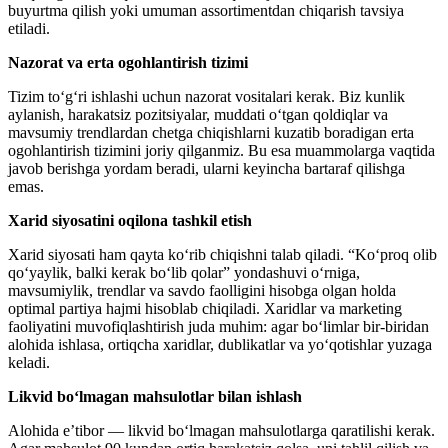
buyurtma qilish yoki umuman assortimentdan chiqarish tavsiya
etiladi.
Nazorat va erta ogohlantirish tizimi
Tizim to‘g‘ri ishlashi uchun nazorat vositalari kerak. Biz kunlik
aylanish, harakatsiz pozitsiyalar, muddati o‘tgan qoldiqlar va
mavsumiy trendlardan chetga chiqishlarni kuzatib boradigan erta
ogohlantirish tizimini joriy qilganmiz. Bu esa muammolarga vaqtida
javob berishga yordam beradi, ularni keyincha bartaraf qilishga
emas.
Xarid siyosatini oqilona tashkil etish
Xarid siyosati ham qayta ko‘rib chiqishni talab qiladi. “Ko‘proq olib
qo‘yaylik, balki kerak bo‘lib qolar” yondashuvi o‘rniga,
mavsumiylik, trendlar va savdo faolligini hisobga olgan holda
optimal partiya hajmi hisoblab chiqiladi. Xaridlar va marketing
faoliyatini muvofiqlashtirish juda muhim: agar bo‘limlar bir-biridan
alohida ishlasa, ortiqcha xaridlar, dublikatlar va yo‘qotishlar yuzaga
keladi.
Likvid bo‘lmagan mahsulotlar bilan ishlash
Alohida e’tibor — likvid bo‘lmagan mahsulotlarga qaratilishi kerak.