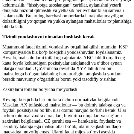
keltirmaslik, “hissiyotga asoslangan” xaridlar, aylanishni yetarli
darajada nazorat qilmaslik va yetkazib beruvchilar bilan samarali
ishlamaslik. Bularning barchasi omborlarda harakatlanmaydigan,
dolzarbligini yo‘qotgan va yukka aylangan mahsulotlar to‘planishiga
olib keladi.
Tizimli yondashuvni nimadan boshlash kerak
Muammoni faqat tizimli yondashuv orqali hal qilish mumkin. KSP
kompaniyasida biz ko‘p bosqichli yondashuvdan foydalanamiz.
Avvalo, mahsulotlarni toifalarga ajratamiz. ABC tahlili orqali eng
katta foyda keltiradigan pozitsiyalar aniqlanadi va e’tibor aynan
ularga qaratiladi. Qo‘shimcha ravishda XYZ tahlili har bir
mahsulotga bo‘lgan talabning barqarorligini aniqlashda yordam
beradi: mavsumiy o‘zgarishlar bormi yoki tasodifiy o‘sishlar.
Zaxiralarni toifalar bo‘yicha me’yorlash
Keyingi bosqichda har bir toifa uchun normativlar belgilanadi.
Masalan, AX toifasidagi mahsulotlar — bu doimiy talabga ega va
foydali pozitsiyalar bo‘lib, ular doimo mavjud bo‘lishi kerak. Ular
uchun minimal zaxira darajalari, buyurtma nuqtalari va sug‘urta
zaxiralari belgilanadi. CZ guruhi esa — harakatsiz, foydasiz va
tasodifiy talabga ega mahsulotlar bo‘lib, ularni saqlash mutlaqo
maqsadga muvofiq emas. Ularni faqat mijoz so‘rovi asosida