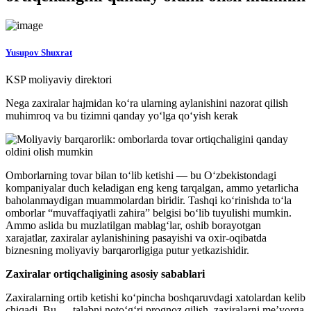
Yusupov Shuxrat
KSP moliyaviy direktori
Nega zaxiralar hajmidan ko‘ra ularning aylanishini nazorat qilish
muhimroq va bu tizimni qanday yo‘lga qo‘yish kerak
Omborlarning tovar bilan to‘lib ketishi — bu O‘zbekistondagi
kompaniyalar duch keladigan eng keng tarqalgan, ammo yetarlicha
baholanmaydigan muammolardan biridir. Tashqi ko‘rinishda to‘la
omborlar “muvaffaqiyatli zahira” belgisi bo‘lib tuyulishi mumkin.
Ammo aslida bu muzlatilgan mablag‘lar, oshib borayotgan
xarajatlar, zaxiralar aylanishining pasayishi va oxir-oqibatda
biznesning moliyaviy barqarorligiga putur yetkazishidir.
Zaxiralar ortiqchaligining asosiy sabablari
Zaxiralarning ortib ketishi ko‘pincha boshqaruvdagi xatolardan kelib
chiqadi. Bu — talabni noto‘g‘ri prognoz qilish, zaxiralarni me’yorga