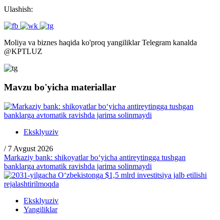
Ulashish:
Moliya va biznes haqida ko'proq yangiliklar Telegram kanalda
@
KPTLUZ
Mavzu bo'yicha materiallar
Eksklyuziv
/
7 Avgust 2026
Markaziy bank: shikoyatlar bo‘yicha antireytingga tushgan
banklarga avtomatik ravishda jarima solinmaydi
Eksklyuziv
Yangiliklar