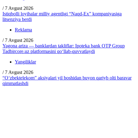
/
7 Avgust 2026
Istiqbolli loyihalar milliy agentligi “Naqd-Ex” kompaniyasiga
litsenziya berdi
Reklama
/
7 Avgust 2026
Yagona ariza — banklardan takliflar: Ipoteka bank OTP Group
Tadbircore.uz platformasini qo‘llab-quvvatlaydi
Yangiliklar
/
7 Avgust 2026
“O‘zbektelekom” aksiyalari yil boshidan buyon qariyb olti baravar
qimmatlashdi