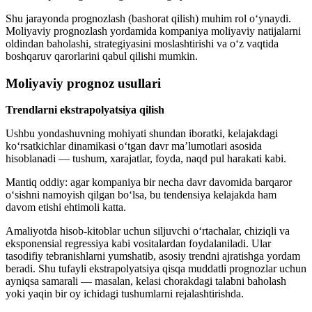
Shu jarayonda prognozlash (bashorat qilish) muhim rol o‘ynaydi.
Moliyaviy prognozlash yordamida kompaniya moliyaviy natijalarni
oldindan baholashi, strategiyasini moslashtirishi va o‘z vaqtida
boshqaruv qarorlarini qabul qilishi mumkin.
Moliyaviy prognoz usullari
Trendlarni ekstrapolyatsiya qilish
Ushbu yondashuvning mohiyati shundan iboratki, kelajakdagi
ko‘rsatkichlar dinamikasi o‘tgan davr ma’lumotlari asosida
hisoblanadi — tushum, xarajatlar, foyda, naqd pul harakati kabi.
Mantiq oddiy: agar kompaniya bir necha davr davomida barqaror
o‘sishni namoyish qilgan bo‘lsa, bu tendensiya kelajakda ham
davom etishi ehtimoli katta.
Amaliyotda hisob-kitoblar uchun siljuvchi o‘rtachalar, chiziqli va
eksponensial regressiya kabi vositalardan foydalaniladi. Ular
tasodifiy tebranishlarni yumshatib, asosiy trendni ajratishga yordam
beradi. Shu tufayli ekstrapolyatsiya qisqa muddatli prognozlar uchun
ayniqsa samarali — masalan, kelasi chorakdagi talabni baholash
yoki yaqin bir oy ichidagi tushumlarni rejalashtirishda.