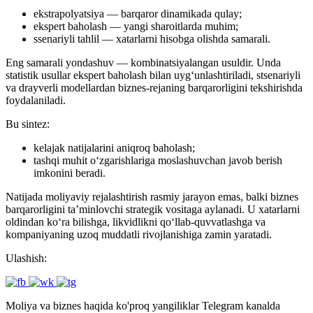
ekstrapolyatsiya — barqaror dinamikada qulay;
ekspert baholash — yangi sharoitlarda muhim;
ssenariyli tahlil — xatarlarni hisobga olishda samarali.
Eng samarali yondashuv — kombinatsiyalangan usuldir. Unda
statistik usullar ekspert baholash bilan uyg‘unlashtiriladi, stsenariyli
va drayverli modellardan biznes-rejaning barqarorligini tekshirishda
foydalaniladi.
Bu sintez:
kelajak natijalarini aniqroq baholash;
tashqi muhit o‘zgarishlariga moslashuvchan javob berish
imkonini beradi.
Natijada moliyaviy rejalashtirish rasmiy jarayon emas, balki biznes
barqarorligini ta’minlovchi strategik vositaga aylanadi. U xatarlarni
oldindan ko‘ra bilishga, likvidlikni qo‘llab-quvvatlashga va
kompaniyaning uzoq muddatli rivojlanishiga zamin yaratadi.
Ulashish:
Moliya va biznes haqida ko'proq yangiliklar Telegram kanalda