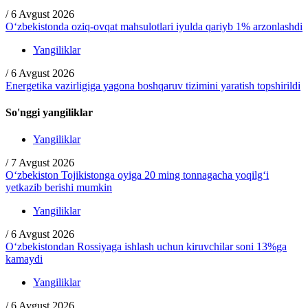
/
6 Avgust 2026
O‘zbekistonda oziq-ovqat mahsulotlari iyulda qariyb 1% arzonlashdi
Yangiliklar
/
6 Avgust 2026
Energetika vazirligiga yagona boshqaruv tizimini yaratish topshirildi
So'nggi yangiliklar
Yangiliklar
/
7 Avgust 2026
O‘zbekiston Tojikistonga oyiga 20 ming tonnagacha yoqilg‘i
yetkazib berishi mumkin
Yangiliklar
/
6 Avgust 2026
O‘zbekistondan Rossiyaga ishlash uchun kiruvchilar soni 13%ga
kamaydi
Yangiliklar
/
6 Avgust 2026