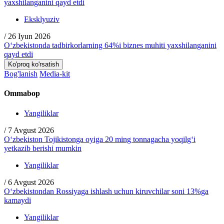
Eksklyuziv
/
26 Iyun 2026
O‘zbekistonda tadbirkorlarning 64%i biznes muhiti yaxshilanganini
qayd etdi
Ko'proq ko'rsatish
Bog'lanish
Media-kit
Ommabop
Yangiliklar
/
7 Avgust 2026
O‘zbekiston Tojikistonga oyiga 20 ming tonnagacha yoqilg‘i
yetkazib berishi mumkin
Yangiliklar
/
6 Avgust 2026
O‘zbekistondan Rossiyaga ishlash uchun kiruvchilar soni 13%ga
kamaydi
Yangiliklar