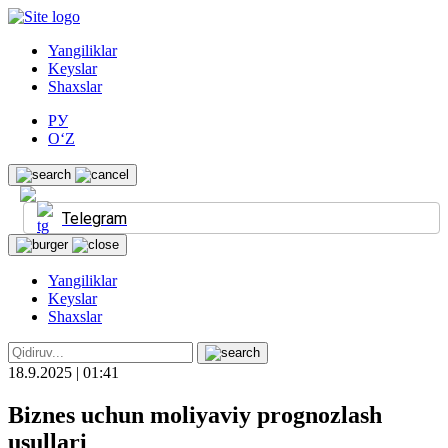
Yangiliklar
Keyslar
Shaxslar
РУ
O‘Z
Telegram
Yangiliklar
Keyslar
Shaxslar
18.9.2025 | 01:41
Biznes uchun moliyaviy prognozlash
usullari