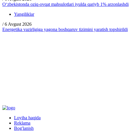
O‘zbekistonda oziq-ovqat mahsulotlari iyulda qariyb 1% arzonlashdi
Yangiliklar
/
6 Avgust 2026
Energetika vazirligiga yagona boshqaruv tizimini yaratish topshirildi
Loyiha haqida
Reklama
Bog'lanish