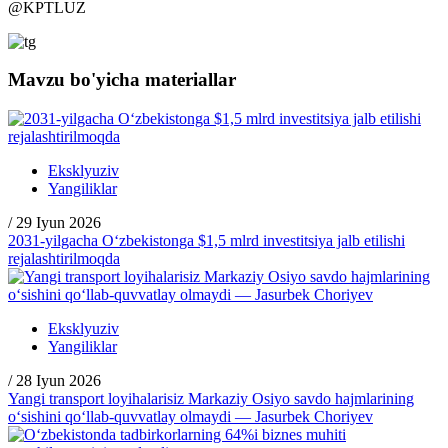
@
KPTLUZ
Mavzu bo'yicha materiallar
Eksklyuziv
Yangiliklar
/
29 Iyun 2026
2031-yilgacha O‘zbekistonga $1,5 mlrd investitsiya jalb etilishi
rejalashtirilmoqda
Eksklyuziv
Yangiliklar
/
28 Iyun 2026
Yangi transport loyihalarisiz Markaziy Osiyo savdo hajmlarining
o‘sishini qo‘llab-quvvatlay olmaydi — Jasurbek Choriyev