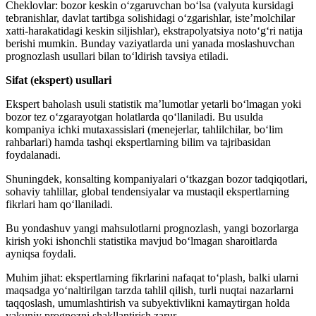
Cheklovlar: bozor keskin o‘zgaruvchan bo‘lsa (valyuta kursidagi
tebranishlar, davlat tartibga solishidagi o‘zgarishlar, iste’molchilar
xatti-harakatidagi keskin siljishlar), ekstrapolyatsiya noto‘g‘ri natija
berishi mumkin. Bunday vaziyatlarda uni yanada moslashuvchan
prognozlash usullari bilan to‘ldirish tavsiya etiladi.
Sifat (ekspert) usullari
Ekspert baholash usuli statistik ma’lumotlar yetarli bo‘lmagan yoki
bozor tez o‘zgarayotgan holatlarda qo‘llaniladi. Bu usulda
kompaniya ichki mutaxassislari (menejerlar, tahlilchilar, bo‘lim
rahbarlari) hamda tashqi ekspertlarning bilim va tajribasidan
foydalanadi.
Shuningdek, konsalting kompaniyalari o‘tkazgan bozor tadqiqotlari,
sohaviy tahlillar, global tendensiyalar va mustaqil ekspertlarning
fikrlari ham qo‘llaniladi.
Bu yondashuv yangi mahsulotlarni prognozlash, yangi bozorlarga
kirish yoki ishonchli statistika mavjud bo‘lmagan sharoitlarda
ayniqsa foydali.
Muhim jihat: ekspertlarning fikrlarini nafaqat to‘plash, balki ularni
maqsadga yo‘naltirilgan tarzda tahlil qilish, turli nuqtai nazarlarni
taqqoslash, umumlashtirish va subyektivlikni kamaytirgan holda
yakuniy prognozni shakllantirish zarur.