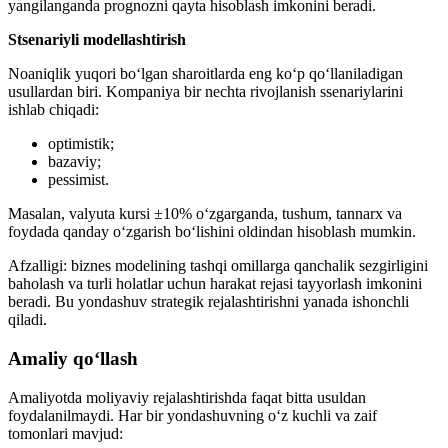
yangilanganda prognozni qayta hisoblash imkonini beradi.
Stsenariyli modellashtirish
Noaniqlik yuqori bo‘lgan sharoitlarda eng ko‘p qo‘llaniladigan
usullardan biri. Kompaniya bir nechta rivojlanish ssenariylarini
ishlab chiqadi:
optimistik;
bazaviy;
pessimist.
Masalan, valyuta kursi ±10% o‘zgarganda, tushum, tannarx va
foydada qanday o‘zgarish bo‘lishini oldindan hisoblash mumkin.
Afzalligi: biznes modelining tashqi omillarga qanchalik sezgirligini
baholash va turli holatlar uchun harakat rejasi tayyorlash imkonini
beradi. Bu yondashuv strategik rejalashtirishni yanada ishonchli
qiladi.
Amaliy qo‘llash
Amaliyotda moliyaviy rejalashtirishda faqat bitta usuldan
foydalanilmaydi. Har bir yondashuvning o‘z kuchli va zaif
tomonlari mavjud: