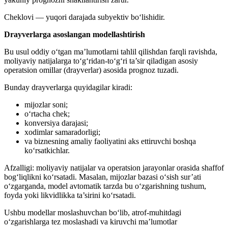
Cheklovi — yuqori darajada subyektiv bo‘lishidir.
Drayverlarga asoslangan modellashtirish
Bu usul oddiy o‘tgan ma’lumotlarni tahlil qilishdan farqli ravishda,
moliyaviy natijalarga to‘g‘ridan-to‘g‘ri ta’sir qiladigan asosiy
operatsion omillar (drayverlar) asosida prognoz tuzadi.
Bunday drayverlarga quyidagilar kiradi:
mijozlar soni;
o‘rtacha chek;
konversiya darajasi;
xodimlar samaradorligi;
va biznesning amaliy faoliyatini aks ettiruvchi boshqa
ko‘rsatkichlar.
Afzalligi: moliyaviy natijalar va operatsion jarayonlar orasida shaffof
bog‘liqlikni ko‘rsatadi. Masalan, mijozlar bazasi o‘sish sur’ati
o‘zgarganda, model avtomatik tarzda bu o‘zgarishning tushum,
foyda yoki likvidlikka ta’sirini ko‘rsatadi.
Ushbu modellar moslashuvchan bo‘lib, atrof-muhitdagi
o‘zgarishlarga tez moslashadi va kiruvchi ma’lumotlar