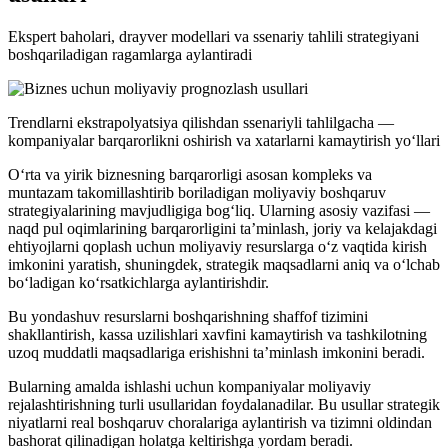
Ekspert baholari, drayver modellari va ssenariy tahlili strategiyani
boshqariladigan ragamlarga aylantiradi
Trendlarni ekstrapolyatsiya qilishdan ssenariyli tahlilgacha —
kompaniyalar barqarorlikni oshirish va xatarlarni kamaytirish yo‘llari
O‘rta va yirik biznesning barqarorligi asosan kompleks va
muntazam takomillashtirib boriladigan moliyaviy boshqaruv
strategiyalarining mavjudligiga bog‘liq. Ularning asosiy vazifasi —
naqd pul oqimlarining barqarorligini ta’minlash, joriy va kelajakdagi
ehtiyojlarni qoplash uchun moliyaviy resurslarga o‘z vaqtida kirish
imkonini yaratish, shuningdek, strategik maqsadlarni aniq va o‘lchab
bo‘ladigan ko‘rsatkichlarga aylantirishdir.
Bu yondashuv resurslarni boshqarishning shaffof tizimini
shakllantirish, kassa uzilishlari xavfini kamaytirish va tashkilotning
uzoq muddatli maqsadlariga erishishni ta’minlash imkonini beradi.
Bularning amalda ishlashi uchun kompaniyalar moliyaviy
rejalashtirishning turli usullaridan foydalanadilar. Bu usullar strategik
niyatlarni real boshqaruv choralariga aylantirish va tizimni oldindan
bashorat qilinadigan holatga keltirishga yordam beradi.