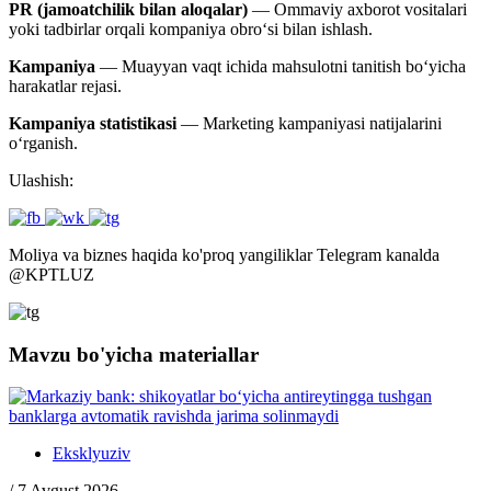
PR (jamoatchilik bilan aloqalar)
— Ommaviy axborot vositalari
yoki tadbirlar orqali kompaniya obro‘si bilan ishlash.
Kampaniya
— Muayyan vaqt ichida mahsulotni tanitish bo‘yicha
harakatlar rejasi.
Kampaniya statistikasi
— Marketing kampaniyasi natijalarini
o‘rganish.
Ulashish:
Moliya va biznes haqida ko'proq yangiliklar Telegram kanalda
@
KPTLUZ
Mavzu bo'yicha materiallar
Eksklyuziv
/
7 Avgust 2026