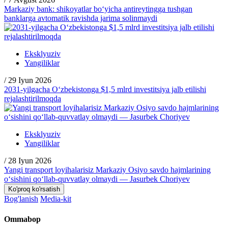
Markaziy bank: shikoyatlar bo‘yicha antireytingga tushgan
banklarga avtomatik ravishda jarima solinmaydi
Eksklyuziv
Yangiliklar
/
29 Iyun 2026
2031-yilgacha O‘zbekistonga $1,5 mlrd investitsiya jalb etilishi
rejalashtirilmoqda
Eksklyuziv
Yangiliklar
/
28 Iyun 2026
Yangi transport loyihalarisiz Markaziy Osiyo savdo hajmlarining
o‘sishini qo‘llab-quvvatlay olmaydi — Jasurbek Choriyev
Ko'proq ko'rsatish
Bog'lanish
Media-kit
Ommabop