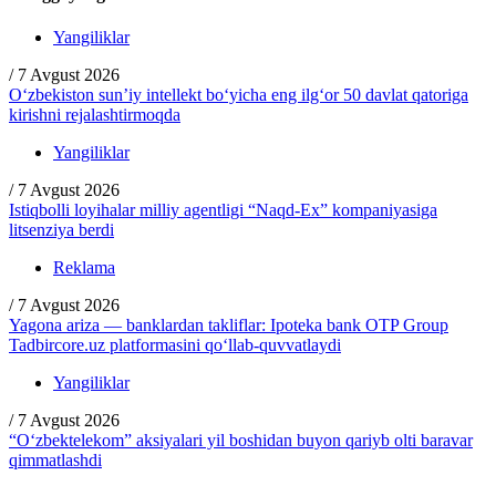
Yangiliklar
/
7 Avgust 2026
O‘zbekiston sun’iy intellekt bo‘yicha eng ilg‘or 50 davlat qatoriga
kirishni rejalashtirmoqda
Yangiliklar
/
7 Avgust 2026
Istiqbolli loyihalar milliy agentligi “Naqd-Ex” kompaniyasiga
litsenziya berdi
Reklama
/
7 Avgust 2026
Yagona ariza — banklardan takliflar: Ipoteka bank OTP Group
Tadbircore.uz platformasini qo‘llab-quvvatlaydi
Yangiliklar
/
7 Avgust 2026
“O‘zbektelekom” aksiyalari yil boshidan buyon qariyb olti baravar
qimmatlashdi