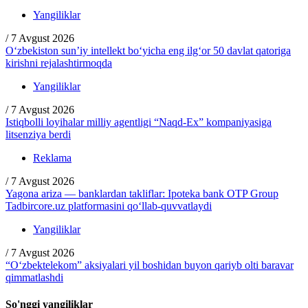
Yangiliklar
/
7 Avgust 2026
O‘zbekiston sun’iy intellekt bo‘yicha eng ilg‘or 50 davlat qatoriga
kirishni rejalashtirmoqda
Yangiliklar
/
7 Avgust 2026
Istiqbolli loyihalar milliy agentligi “Naqd-Ex” kompaniyasiga
litsenziya berdi
Reklama
/
7 Avgust 2026
Yagona ariza — banklardan takliflar: Ipoteka bank OTP Group
Tadbircore.uz platformasini qo‘llab-quvvatlaydi
Yangiliklar
/
7 Avgust 2026
“O‘zbektelekom” aksiyalari yil boshidan buyon qariyb olti baravar
qimmatlashdi
So'nggi yangiliklar