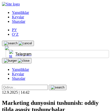
Yangiliklar
Keyslar
Shaxslar
РУ
O‘Z
Telegram
Yangiliklar
Keyslar
Shaxslar
12.9.2025 | 14:42
Marketing dunyosini tushunish: oddiy
tilda asosiy tushunchalar