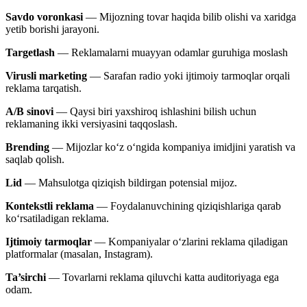
Savdo voronkasi
— Mijozning tovar haqida bilib olishi va xaridga
yetib borishi jarayoni.
Targetlash
— Reklamalarni muayyan odamlar guruhiga moslash
Virusli marketing
— Sarafan radio yoki ijtimoiy tarmoqlar orqali
reklama tarqatish.
A/B sinovi
— Qaysi biri yaxshiroq ishlashini bilish uchun
reklamaning ikki versiyasini taqqoslash.
Brending
— Mijozlar ko‘z o‘ngida kompaniya imidjini yaratish va
saqlab qolish.
Lid
— Mahsulotga qiziqish bildirgan potensial mijoz.
Kontekstli reklama
— Foydalanuvchining qiziqishlariga qarab
ko‘rsatiladigan reklama.
Ijtimoiy tarmoqlar
— Kompaniyalar o‘zlarini reklama qiladigan
platformalar (masalan, Instagram).
Ta’sirchi
— Tovarlarni reklama qiluvchi katta auditoriyaga ega
odam.