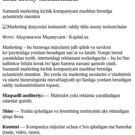
Samarali marketing kichik kompaniyani mashhur brendga
aylantirishi mumkin
Фото: Абдумавлон Мадмусаев / Kapital.uz
Marketing – bu biznesga mijozlarni jalb qilish va savdoni
ko‘paytirishga yordam beradigan san’at va fandir. Yorqin brend
yaratishdan tortib, internetdagi reklamani sozlashgacha – bu bo‘lim
tadbirkor bilishi kerak bo‘lgan hamma narsani qamrab oladi.
Samarali marketing kichik kompaniyani mashhur brendga
aylantirishi mumkin. Bu yerda siz marketing asoslarini o‘zlashtirish
va ularni biznesingizda muvaffaqiyatli qo‘llashga yordam beradigan
oddiy tushuntirishlarni topasiz.
Maqsadli auditoriy
a — Mahsulot yoki reklama yaratiladigan
odamlar guruhi.
Shior
— Yodda qoladigan va brendning mohiyatini aks ettiradigan
qisqa ibora.
Kontent
— Kompaniya mijozlar uchun e’lon qiladigan ma’lumotlar
(matn, video, rasm).