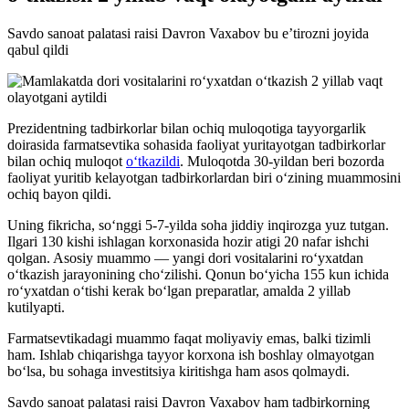
Savdo sanoat palatasi raisi Davron Vaxabov bu e’tirozni joyida
qabul qildi
Prezidentning tadbirkorlar bilan ochiq muloqotiga tayyorgarlik
doirasida farmatsevtika sohasida faoliyat yuritayotgan tadbirkorlar
bilan ochiq muloqot
o‘tkazildi
. Muloqotda 30-yildan beri bozorda
faoliyat yuritib kelayotgan tadbirkorlardan biri o‘zining muammosini
ochiq bayon qildi.
Uning fikricha, so‘nggi 5-7-yilda soha jiddiy inqirozga yuz tutgan.
Ilgari 130 kishi ishlagan korxonasida hozir atigi 20 nafar ishchi
qolgan. Asosiy muammo — yangi dori vositalarini ro‘yxatdan
o‘tkazish jarayonining cho‘zilishi. Qonun bo‘yicha 155 kun ichida
ro‘yxatdan o‘tishi kerak bo‘lgan preparatlar, amalda 2 yillab
kutilyapti.
Farmatsevtikadagi muammo faqat moliyaviy emas, balki tizimli
ham. Ishlab chiqarishga tayyor korxona ish boshlay olmayotgan
bo‘lsa, bu sohaga investitsiya kiritishga ham asos qolmaydi.
Savdo sanoat palatasi raisi Davron Vaxabov ham tadbirkorning