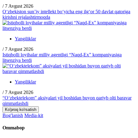
/
7 Avgust 2026
O‘zbekiston sun’iy intellekt bo‘yicha eng ilg‘or 50 davlat qatoriga
kirishni rejalashtirmoqda
Yangiliklar
/
7 Avgust 2026
Istiqbolli loyihalar milliy agentligi “Naqd-Ex” kompaniyasiga
litsenziya berdi
Yangiliklar
/
7 Avgust 2026
“O‘zbektelekom” aksiyalari yil boshidan buyon qariyb olti baravar
qimmatlashdi
Ko'proq ko'rsatish
Bog'lanish
Media-kit
Ommabop