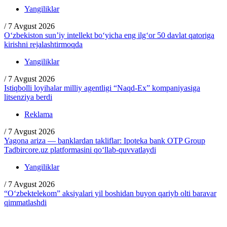
Yangiliklar
/
7 Avgust 2026
O‘zbekiston sun’iy intellekt bo‘yicha eng ilg‘or 50 davlat qatoriga
kirishni rejalashtirmoqda
Yangiliklar
/
7 Avgust 2026
Istiqbolli loyihalar milliy agentligi “Naqd-Ex” kompaniyasiga
litsenziya berdi
Reklama
/
7 Avgust 2026
Yagona ariza — banklardan takliflar: Ipoteka bank OTP Group
Tadbircore.uz platformasini qo‘llab-quvvatlaydi
Yangiliklar
/
7 Avgust 2026
“O‘zbektelekom” aksiyalari yil boshidan buyon qariyb olti baravar
qimmatlashdi