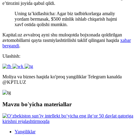
e’tirozini joyida qabul qildi.
Uning ta’kidlashicha: Agar biz tadbirkorlarga amaliy
yordam bermasak, $500 mlnlik ishlab chiqarish hajmi
xavf ostida qolishi mumkin.
Kapital.uz avvalroq ayni shu muloqotda bojxonada qoldirilgan
avtomobillarni qayta rasmiylashtirilishi taklif qilingani haqida
xabar
bergandi
.
Ulashish:
Moliya va biznes haqida ko'proq yangiliklar Telegram kanalda
@
KPTLUZ
Mavzu bo'yicha materiallar
Yangiliklar