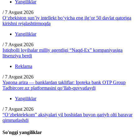
Yangiliklar
/
7 Avgust 2026
O‘zbekiston sun’iy intellekt bo‘yicha eng ilg‘or 50 davlat qatoriga
kirishni rejalashtirmoqda
Yangiliklar
/
7 Avgust 2026
Istiqbolli loyihalar milliy agentligi “Naqd-Ex” kompaniyasiga
litsenziya berdi
Reklama
/
7 Avgust 2026
Yagona ariza — banklardan takliflar: Ipoteka bank OTP Group
Tadbircore.uz platformasini qo‘llab-quvvatlaydi
Yangiliklar
/
7 Avgust 2026
“O‘zbektelekom” aksiyalari yil boshidan buyon qariyb olti baravar
qimmatlashdi
So'nggi yangiliklar