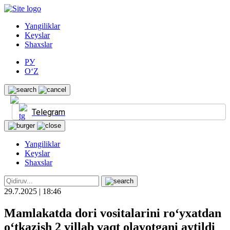
Yangiliklar
Keyslar
Shaxslar
РУ
O‘Z
Telegram
Yangiliklar
Keyslar
Shaxslar
29.7.2025 | 18:46
Mamlakatda dori vositalarini ro‘yxatdan
o‘tkazish 2 yillab vaqt olayotgani aytildi