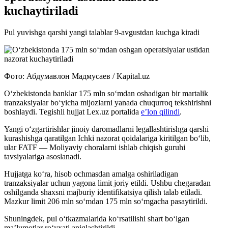
kuchaytiriladi
Pul yuvishga qarshi yangi talablar 9-avgustdan kuchga kiradi
Фото: Абдумавлон Мадмусаев / Kapital.uz
O‘zbekistonda banklar 175 mln so‘mdan oshadigan bir martalik
tranzaksiyalar bo‘yicha mijozlarni yanada chuqurroq tekshirishni
boshlaydi. Tegishli hujjat Lex.uz portalida
e’lon qilindi
.
Yangi o‘zgartirishlar jinoiy daromadlarni legallashtirishga qarshi
kurashishga qaratilgan Ichki nazorat qoidalariga kiritilgan bo‘lib,
ular FATF — Moliyaviy choralarni ishlab chiqish guruhi
tavsiyalariga asoslanadi.
Hujjatga ko‘ra, hisob ochmasdan amalga oshiriladigan
tranzaksiyalar uchun yagona limit joriy etildi. Ushbu chegaradan
oshilganda shaxsni majburiy identifikatsiya qilish talab etiladi.
Mazkur limit 206 mln so‘mdan 175 mln so‘mgacha pasaytirildi.
Shuningdek, pul o‘tkazmalarida ko‘rsatilishi shart bo‘lgan
ma’lumotlar ro‘yxati aniqlashtirildi.