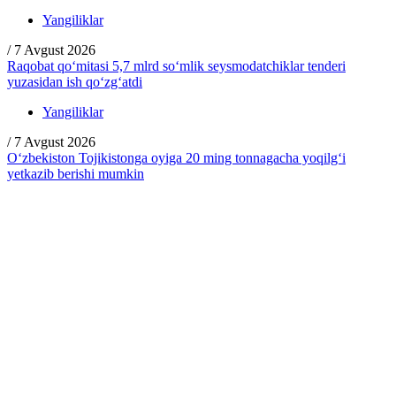
Yangiliklar
/
7 Avgust 2026
Raqobat qo‘mitasi 5,7 mlrd so‘mlik seysmodatchiklar tenderi
yuzasidan ish qo‘zg‘atdi
Yangiliklar
/
7 Avgust 2026
O‘zbekiston Tojikistonga oyiga 20 ming tonnagacha yoqilg‘i
yetkazib berishi mumkin