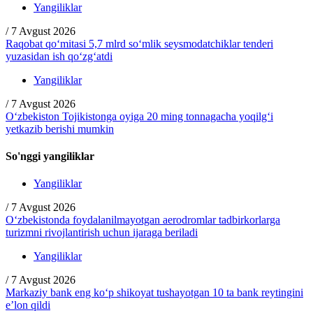
Yangiliklar
/
7 Avgust 2026
Raqobat qo‘mitasi 5,7 mlrd so‘mlik seysmodatchiklar tenderi
yuzasidan ish qo‘zg‘atdi
Yangiliklar
/
7 Avgust 2026
O‘zbekiston Tojikistonga oyiga 20 ming tonnagacha yoqilg‘i
yetkazib berishi mumkin
So'nggi yangiliklar
Yangiliklar
/
7 Avgust 2026
O‘zbekistonda foydalanilmayotgan aerodromlar tadbirkorlarga
turizmni rivojlantirish uchun ijaraga beriladi
Yangiliklar
/
7 Avgust 2026
Markaziy bank eng ko‘p shikoyat tushayotgan 10 ta bank reytingini
e’lon qildi