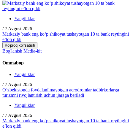
Yangiliklar
/
7 Avgust 2026
Markaziy bank eng ko‘p shikoyat tushayotgan 10 ta bank reytingini
e’lon qildi
Ko'proq ko'rsatish
Bog'lanish
Media-kit
Ommabop
Yangiliklar
/
7 Avgust 2026
O‘zbekistonda foydalanilmayotgan aerodromlar tadbirkorlarga
turizmni rivojlantirish uchun ijaraga beriladi
Yangiliklar
/
7 Avgust 2026
Markaziy bank eng ko‘p shikoyat tushayotgan 10 ta bank reytingini
e’lon qildi