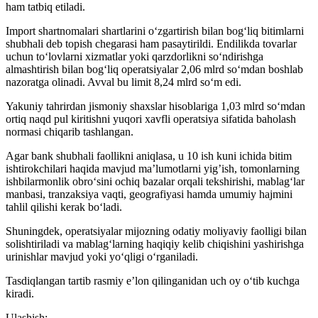
ham tatbiq etiladi.
Import shartnomalari shartlarini o‘zgartirish bilan bog‘liq bitimlarni
shubhali deb topish chegarasi ham pasaytirildi. Endilikda tovarlar
uchun to‘lovlarni xizmatlar yoki qarzdorlikni so‘ndirishga
almashtirish bilan bog‘liq operatsiyalar 2,06 mlrd so‘mdan boshlab
nazoratga olinadi. Avval bu limit 8,24 mlrd so‘m edi.
Yakuniy tahrirdan jismoniy shaxslar hisoblariga 1,03 mlrd so‘mdan
ortiq naqd pul kiritishni yuqori xavfli operatsiya sifatida baholash
normasi chiqarib tashlangan.
Agar bank shubhali faollikni aniqlasa, u 10 ish kuni ichida bitim
ishtirokchilari haqida mavjud ma’lumotlarni yig’ish, tomonlarning
ishbilarmonlik obro‘sini ochiq bazalar orqali tekshirishi, mablag‘lar
manbasi, tranzaksiya vaqti, geografiyasi hamda umumiy hajmini
tahlil qilishi kerak bo‘ladi.
Shuningdek, operatsiyalar mijozning odatiy moliyaviy faolligi bilan
solishtiriladi va mablag‘larning haqiqiy kelib chiqishini yashirishga
urinishlar mavjud yoki yo‘qligi o‘rganiladi.
Tasdiqlangan tartib rasmiy e’lon qilinganidan uch oy o‘tib kuchga
kiradi.
Ulashish: