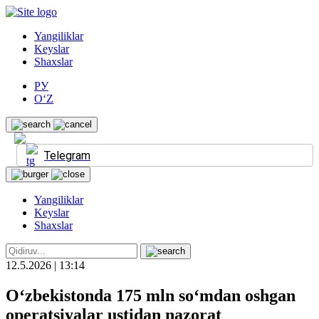
Yangiliklar
Keyslar
Shaxslar
РУ
O‘Z
Telegram
Yangiliklar
Keyslar
Shaxslar
12.5.2026 | 13:14
O‘zbekistonda 175 mln so‘mdan oshgan
operatsiyalar ustidan nazorat