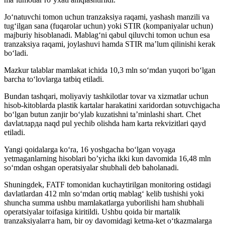
Jo‘natuvchi tomon uchun tranzaksiya raqami, yashash manzili va
tug‘ilgan sana (fuqarolar uchun) yoki STIR (kompaniyalar uchun)
majburiy hisoblanadi. Mablag‘ni qabul qiluvchi tomon uchun esa
tranzaksiya raqami, joylashuvi hamda STIR ma’lum qilinishi kerak
bo‘ladi.
Mazkur talablar mamlakat ichida 10,3 mln so‘mdan yuqori bo‘lgan
barcha to‘lovlarga tatbiq etiladi.
Bundan tashqari, moliyaviy tashkilotlar tovar va xizmatlar uchun
hisob-kitoblarda plastik kartalar harakatini xaridordan sotuvchigacha
bo‘lgan butun zanjir bo‘ylab kuzatishni ta’minlashi shart. Chet
davlatларда naqd pul yechib olishda ham karta rekvizitlari qayd
etiladi.
Yangi qoidalarga ko‘ra, 16 yoshgacha bo‘lgan voyaga
yetmaganlarning hisoblari bo’yicha ikki kun davomida 16,48 mln
so‘mdan oshgan operatsiyalar shubhali deb baholanadi.
Shuningdek, FATF tomonidan kuchaytirilgan monitoring ostidagi
davlatlardan 412 mln so‘mdan ortiq mablag‘ kelib tushishi yoki
shuncha summa ushbu mamlakatlarga yuborilishi ham shubhali
operatsiyalar toifasiga kiritildi. Ushbu qoida bir martalik
tranzaksiyalarга ham, bir oy davomidagi ketma-ket o‘tkazmalarga