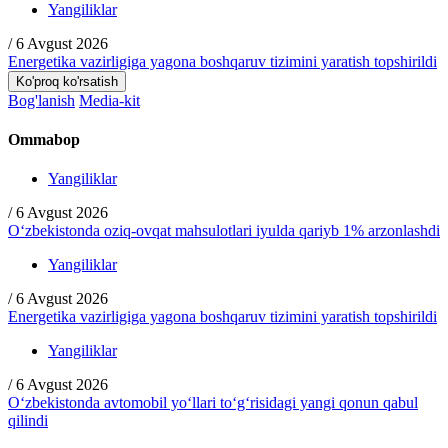
Yangiliklar
/
6 Avgust 2026
Energetika vazirligiga yagona boshqaruv tizimini yaratish topshirildi
Ko'proq ko'rsatish
Bog'lanish
Media-kit
Ommabop
Yangiliklar
/
6 Avgust 2026
O‘zbekistonda oziq-ovqat mahsulotlari iyulda qariyb 1% arzonlashdi
Yangiliklar
/
6 Avgust 2026
Energetika vazirligiga yagona boshqaruv tizimini yaratish topshirildi
Yangiliklar
/
6 Avgust 2026
O‘zbekistonda avtomobil yo‘llari to‘g‘risidagi yangi qonun qabul
qilindi