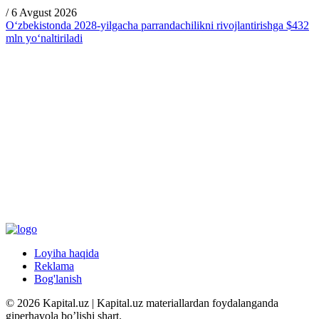
/
6 Avgust 2026
O‘zbekistonda 2028-yilgacha parrandachilikni rivojlantirishga $432
mln yo‘naltiriladi
Loyiha haqida
Reklama
Bog'lanish
© 2026 Kapital.uz | Kapital.uz materiallardan foydalanganda
giperhavola bo’lishi shart.