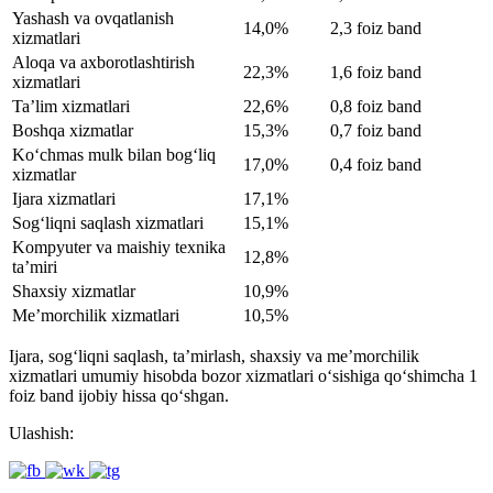
Yashash va ovqatlanish
14,0%
2,3 foiz band
xizmatlari
Aloqa va axborotlashtirish
22,3%
1,6 foiz band
xizmatlari
Ta’lim xizmatlari
22,6%
0,8 foiz band
Boshqa xizmatlar
15,3%
0,7 foiz band
Ko‘chmas mulk bilan bog‘liq
17,0%
0,4 foiz band
xizmatlar
Ijara xizmatlari
17,1%
Sog‘liqni saqlash xizmatlari
15,1%
Kompyuter va maishiy texnika
12,8%
ta’miri
Shaxsiy xizmatlar
10,9%
Me’morchilik xizmatlari
10,5%
Ijara, sog‘liqni saqlash, ta’mirlash, shaxsiy va me’morchilik
xizmatlari umumiy hisobda bozor xizmatlari o‘sishiga qo‘shimcha 1
foiz band ijobiy hissa qo‘shgan.
Ulashish: