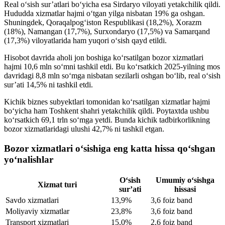
Real o‘sish sur’atlari bo‘yicha esa Sirdaryo viloyati yetakchilik qildi.
Hududda xizmatlar hajmi o‘tgan yilga nisbatan 19% ga oshgan.
Shuningdek, Qoraqalpog‘iston Respublikasi (18,2%), Xorazm
(18%), Namangan (17,7%), Surxondaryo (17,5%) va Samarqand
(17,3%) viloyatlarida ham yuqori o‘sish qayd etildi.
Hisobot davrida aholi jon boshiga ko‘rsatilgan bozor xizmatlari
hajmi 10,6 mln so‘mni tashkil etdi. Bu ko‘rsatkich 2025-yilning mos
davridagi 8,8 mln so‘mga nisbatan sezilarli oshgan bo‘lib, real o‘sish
sur’ati 14,5% ni tashkil etdi.
Kichik biznes subyektlari tomonidan ko‘rsatilgan xizmatlar hajmi
bo‘yicha ham Toshkent shahri yetakchilik qildi. Poytaxtda ushbu
ko‘rsatkich 69,1 trln so‘mga yetdi. Bunda kichik tadbirkorlikning
bozor xizmatlaridagi ulushi 42,7% ni tashkil etgan.
Bozor xizmatlari o‘sishiga eng katta hissa qo‘shgan
yo‘nalishlar
O‘sish
Umumiy o‘sishga
Xizmat turi
sur’ati
hissasi
Savdo xizmatlari
13,9%
3,6 foiz band
Moliyaviy xizmatlar
23,8%
3,6 foiz band
Transport xizmatlari
15,0%
2,6 foiz band