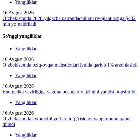
Yangiliklar
/
6 Avgust 2026
O‘zbekistonda 2028-yilgacha parrandachilikni rivojlantirishga $432
mln yo‘naltiriladi
So'nggi yangiliklar
Yangiliklar
/
6 Avgust 2026
O‘zbekistonda oziq-ovqat mahsulotlari iyulda qariyb 1% arzonlashdi
Yangiliklar
/
6 Avgust 2026
Energetika vazirligiga yagona boshqaruv tizimini yaratish topshirildi
Yangiliklar
/
6 Avgust 2026
O‘zbekistonda avtomobil yo‘llari to‘g‘risidagi yangi qonun qabul
qilindi
Yangiliklar