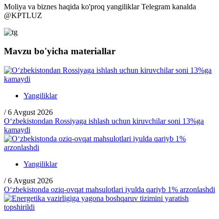
Moliya va biznes haqida ko'proq yangiliklar Telegram kanalda
@
KPTLUZ
Mavzu bo'yicha materiallar
Yangiliklar
/
6 Avgust 2026
O‘zbekistondan Rossiyaga ishlash uchun kiruvchilar soni 13%ga
kamaydi
Yangiliklar
/
6 Avgust 2026
O‘zbekistonda oziq-ovqat mahsulotlari iyulda qariyb 1% arzonlashdi