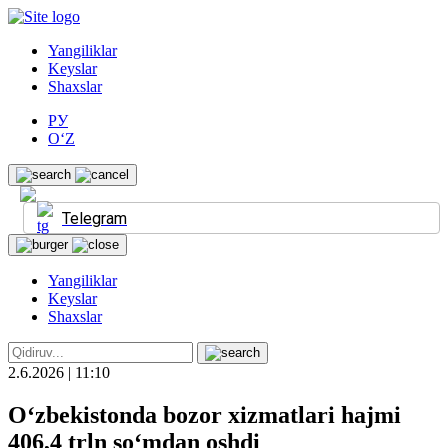
Yangiliklar
Keyslar
Shaxslar
РУ
O‘Z
Telegram
Yangiliklar
Keyslar
Shaxslar
2.6.2026 | 11:10
O‘zbekistonda bozor xizmatlari hajmi
406,4 trln so‘mdan oshdi