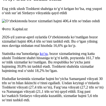
Eng yirik ulush Toshkent shahriga to‘g‘ri kelgan bo‘lsa, eng yuqori
o‘sish sur’ati Sirdaryo viloyatida qayd etildi
Фото: Kapital.uz
2026-yil yanvar-aprel oylarida O‘zbekistonda ko‘rsatilgan bozor
xizmatlari hajmi 406,4 trln so‘mni tashkil etdi. Bu o‘tgan yilning
mos davriga nisbatan real hisobda 16,6% ga ko‘p.
Statistika ma’lumotlariga
ko‘ra
, bozor xizmatlarining eng katta
ulushi Toshkent shahri hissasiga to‘g‘ri kelib, poytaxtda 161,7 trln
so‘mlik xizmatlar ko‘rsatilgan. Bu respublika bo‘yicha jami
hajmning 39,8% ini tashkil etadi. Toshkent shahrida xizmatlar
hajmining real o‘sishi 18,2% bo‘lgan.
Hududlar kesimida xizmatlar hajmi bo‘yicha Samarqand viloyati 30
trln so‘m bilan ikkinchi o‘rinni egalladi. Undan keyingi o‘rinlarda
Toshkent viloyati (27,4 trln so‘m), Farg‘ona viloyati (27,2 trln so‘m)
va Namangan viloyati (21,1 trln so‘m) qayd etildi. Eng past
ko‘rsatkich Sirdaryo viloyatida kuzatilib, xizmatlar hajmi 5,6 trln
so‘mni tashkil etdi.