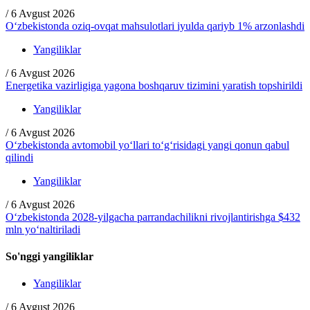
/
6 Avgust 2026
O‘zbekistonda oziq-ovqat mahsulotlari iyulda qariyb 1% arzonlashdi
Yangiliklar
/
6 Avgust 2026
Energetika vazirligiga yagona boshqaruv tizimini yaratish topshirildi
Yangiliklar
/
6 Avgust 2026
O‘zbekistonda avtomobil yo‘llari to‘g‘risidagi yangi qonun qabul
qilindi
Yangiliklar
/
6 Avgust 2026
O‘zbekistonda 2028-yilgacha parrandachilikni rivojlantirishga $432
mln yo‘naltiriladi
So'nggi yangiliklar
Yangiliklar
/
6 Avgust 2026