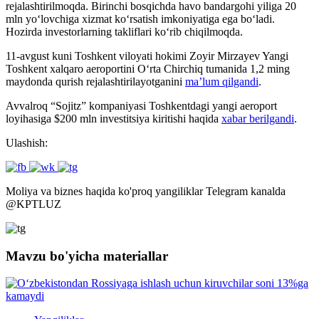
rejalashtirilmoqda. Birinchi bosqichda havo bandargohi yiliga 20
mln yo‘lovchiga xizmat ko‘rsatish imkoniyatiga ega bo‘ladi.
Hozirda investorlarning takliflari ko‘rib chiqilmoqda.
11-avgust kuni Toshkent viloyati hokimi Zoyir Mirzayev Yangi
Toshkent xalqaro aeroportini O‘rta Chirchiq tumanida 1,2 ming
maydonda qurish rejalashtirilayotganini
ma’lum qilgandi
.
Avvalroq “Sojitz” kompaniyasi Toshkentdagi yangi aeroport
loyihasiga $200 mln investitsiya kiritishi haqida
xabar berilgandi
.
Ulashish:
Moliya va biznes haqida ko'proq yangiliklar Telegram kanalda
@
KPTLUZ
Mavzu bo'yicha materiallar