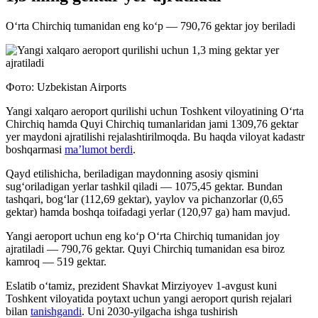
O‘rta Chirchiq tumanidan eng ko‘p — 790,76 gektar joy beriladi
Фото: Uzbekistan Airports
Yangi xalqaro aeroport qurilishi uchun Toshkent viloyatining O‘rta
Chirchiq hamda Quyi Chirchiq tumanlaridan jami 1309,76 gektar
yer maydoni ajratilishi rejalashtirilmoqda. Bu haqda viloyat kadastr
boshqarmasi
ma’lumot berdi
.
Qayd etilishicha, beriladigan maydonning asosiy qismini
sug‘oriladigan yerlar tashkil qiladi — 1075,45 gektar. Bundan
tashqari, bog‘lar (112,69 gektar), yaylov va pichanzorlar (0,65
gektar) hamda boshqa toifadagi yerlar (120,97 ga) ham mavjud.
Yangi aeroport uchun eng ko‘p O‘rta Chirchiq tumanidan joy
ajratiladi — 790,76 gektar. Quyi Chirchiq tumanidan esa biroz
kamroq — 519 gektar.
Eslatib o‘tamiz, prezident Shavkat Mirziyoyev 1-avgust kuni
Toshkent viloyatida poytaxt uchun yangi aeroport qurish rejalari
bilan
tanishgandi
. Uni 2030-yilgacha ishga tushirish