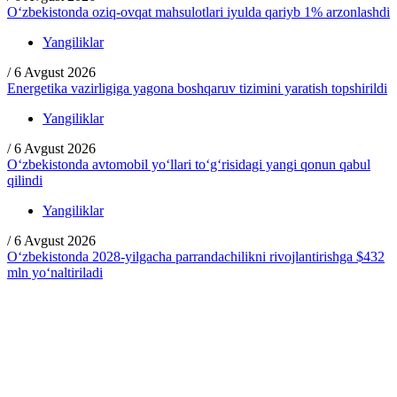
O‘zbekistonda oziq-ovqat mahsulotlari iyulda qariyb 1% arzonlashdi
Yangiliklar
/
6 Avgust 2026
Energetika vazirligiga yagona boshqaruv tizimini yaratish topshirildi
Yangiliklar
/
6 Avgust 2026
O‘zbekistonda avtomobil yo‘llari to‘g‘risidagi yangi qonun qabul
qilindi
Yangiliklar
/
6 Avgust 2026
O‘zbekistonda 2028-yilgacha parrandachilikni rivojlantirishga $432
mln yo‘naltiriladi