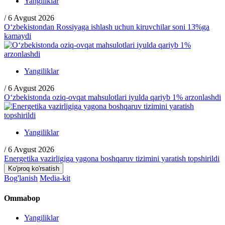
Yangiliklar
/
6 Avgust 2026
O‘zbekistondan Rossiyaga ishlash uchun kiruvchilar soni 13%ga
kamaydi
Yangiliklar
/
6 Avgust 2026
O‘zbekistonda oziq-ovqat mahsulotlari iyulda qariyb 1% arzonlashdi
Yangiliklar
/
6 Avgust 2026
Energetika vazirligiga yagona boshqaruv tizimini yaratish topshirildi
Ko'proq ko'rsatish
Bog'lanish
Media-kit
Ommabop
Yangiliklar