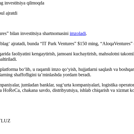
 investitsiya qilmoqda
res” bilan investitsiya shartnomasini
imzoladi
.
ag‘ ajratadi, bunda “IT Park Ventures” $150 ming, “AloqaVentures” es
rida faoliyatini kengaytirish, jamoani kuchaytirish, mahsulotni takomil
ltiriladi.
platforma bo‘lib, u raqamli imzo qo‘yish, hujjatlarni saqlash va boshq
nlarning shaffofligini ta’minlashda yordam beradi.
niyalar, jumladan banklar, sug‘urta kompaniyalari, logistika operator
HoReCa, chakana savdo, distribyutsiya, ishlab chiqarish va xizmat ko‘r
TLUZ