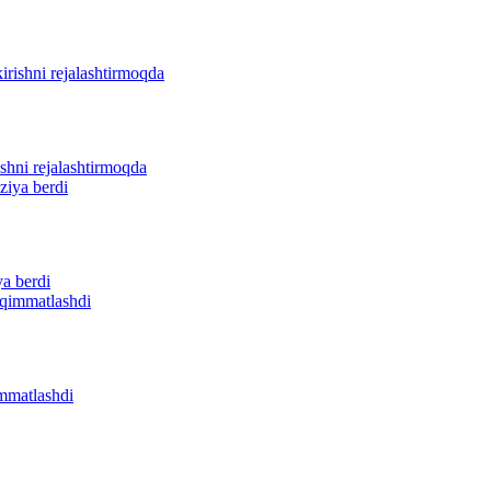
ishni rejalashtirmoqda
ya berdi
immatlashdi