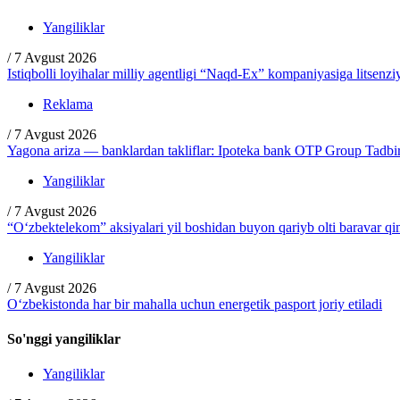
Yangiliklar
/
7 Avgust 2026
Istiqbolli loyihalar milliy agentligi “Naqd-Ex” kompaniyasiga litsenzi
Reklama
/
7 Avgust 2026
Yagona ariza — banklardan takliflar: Ipoteka bank OTP Group Tadbirc
Yangiliklar
/
7 Avgust 2026
“O‘zbektelekom” aksiyalari yil boshidan buyon qariyb olti baravar q
Yangiliklar
/
7 Avgust 2026
O‘zbekistonda har bir mahalla uchun energetik pasport joriy etiladi
So'nggi yangiliklar
Yangiliklar