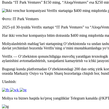
Bunda “IT Park Ventures” $150 ming, “AloqaVentures” esa $250 ming
Фото: IT Park Ventures
2025-yil 30-iyulda Verifix startapi “IT Park Ventures” va “AloqaVentu
Har ikki venchur kompaniya bitim doirasida $400 ming miqdorida mabl
Moliyalashtirish mablag‘lari startapning O‘zbekistonda va undan tashqa
davlat yechimlari bozorida Verifix’ning o‘rnini mustahkamlashga yo‘na
Verifix — O‘zbekiston qonunchiligiga muvofiq yaratilgan texnologik 
aylanishini avtomatlashtirish, xarajatlarni kamaytirish va ichki jarayo
Bugungi kunda platformadan O‘zbekistondagi 200 dan ortiq yirik kompa
orasida Markaziy Osiyo va Yaqin Sharq bozorlariga chiqish bor, bunda 
Ulashish:
Moliya va biznes haqida ko'proq yangiliklar Telegram kanalda
@
KP