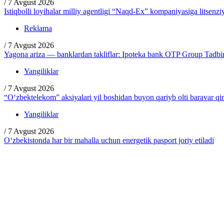
/
7 Avgust 2026
Istiqbolli loyihalar milliy agentligi “Naqd-Ex” kompaniyasiga litsenzi
Reklama
/
7 Avgust 2026
Yagona ariza — banklardan takliflar: Ipoteka bank OTP Group Tadbirc
Yangiliklar
/
7 Avgust 2026
“O‘zbektelekom” aksiyalari yil boshidan buyon qariyb olti baravar q
Yangiliklar
/
7 Avgust 2026
O‘zbekistonda har bir mahalla uchun energetik pasport joriy etiladi