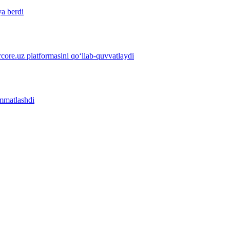
ya berdi
ore.uz platformasini qo‘llab-quvvatlaydi
immatlashdi