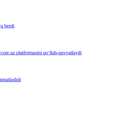
ya berdi
ore.uz platformasini qo‘llab-quvvatlaydi
immatlashdi