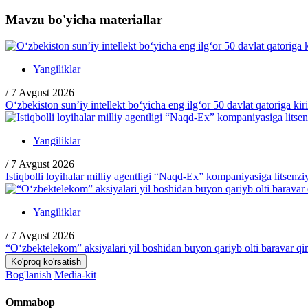
Mavzu bo'yicha materiallar
Yangiliklar
/
7 Avgust 2026
O‘zbekiston sun’iy intellekt bo‘yicha eng ilg‘or 50 davlat qatoriga kir
Yangiliklar
/
7 Avgust 2026
Istiqbolli loyihalar milliy agentligi “Naqd-Ex” kompaniyasiga litsenzi
Yangiliklar
/
7 Avgust 2026
“O‘zbektelekom” aksiyalari yil boshidan buyon qariyb olti baravar q
Ko'proq ko'rsatish
Bog'lanish
Media-kit
Ommabop