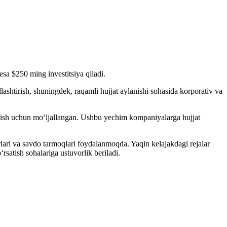
a $250 ming investitsiya qiladi.
lashtirish, shuningdek, raqamli hujjat aylanishi sohasida korporativ va
arish uchun mo‘ljallangan. Ushbu yechim kompaniyalarga hujjat
lari va savdo tarmoqlari foydalanmoqda. Yaqin kelajakdagi rejalar
satish sohalariga ustuvorlik beriladi.