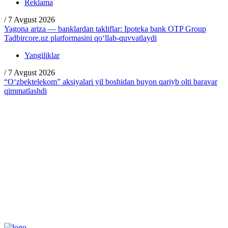
Reklama
/
7 Avgust 2026
Yagona ariza — banklardan takliflar: Ipoteka bank OTP Group
Tadbircore.uz platformasini qo‘llab-quvvatlaydi
Yangiliklar
/
7 Avgust 2026
“O‘zbektelekom” aksiyalari yil boshidan buyon qariyb olti baravar
qimmatlashdi