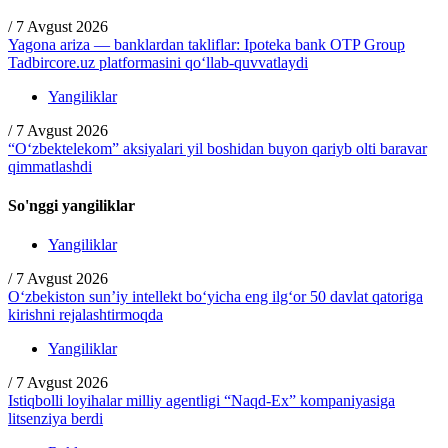
/
7 Avgust 2026
Yagona ariza — banklardan takliflar: Ipoteka bank OTP Group
Tadbircore.uz platformasini qo‘llab-quvvatlaydi
Yangiliklar
/
7 Avgust 2026
“O‘zbektelekom” aksiyalari yil boshidan buyon qariyb olti baravar
qimmatlashdi
So'nggi yangiliklar
Yangiliklar
/
7 Avgust 2026
O‘zbekiston sun’iy intellekt bo‘yicha eng ilg‘or 50 davlat qatoriga
kirishni rejalashtirmoqda
Yangiliklar
/
7 Avgust 2026
Istiqbolli loyihalar milliy agentligi “Naqd-Ex” kompaniyasiga
litsenziya berdi