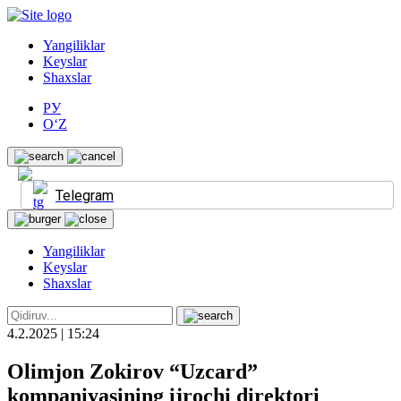
Yangiliklar
Keyslar
Shaxslar
РУ
O‘Z
Telegram
Yangiliklar
Keyslar
Shaxslar
4.2.2025 | 15:24
Olimjon Zokirov “Uzcard”
kompaniyasining ijrochi direktori