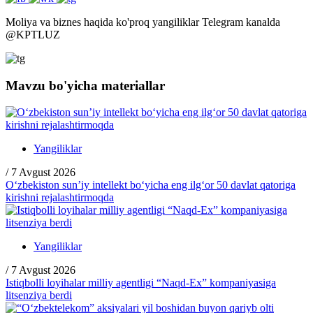
Moliya va biznes haqida ko'proq yangiliklar Telegram kanalda
@
KPTLUZ
Mavzu bo'yicha materiallar
Yangiliklar
/
7 Avgust 2026
O‘zbekiston sun’iy intellekt bo‘yicha eng ilg‘or 50 davlat qatoriga
kirishni rejalashtirmoqda
Yangiliklar
/
7 Avgust 2026
Istiqbolli loyihalar milliy agentligi “Naqd-Ex” kompaniyasiga
litsenziya berdi