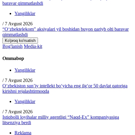
Yangiliklar
/
7 Avgust 2026
“O‘zbektelekom” aksiyalari yil boshidan buyon qariyb olti baravar
qimmatlashdi
Ko'proq ko'rsatish
Bog'lanish
Media-kit
Ommabop
Yangiliklar
/
7 Avgust 2026
O‘zbekiston sun’iy intellekt bo‘yicha eng ilg‘or 50 davlat qatoriga
kirishni rejalashtirmoqda
Yangiliklar
/
7 Avgust 2026
Istiqbolli loyihalar milliy agentligi “Naqd-Ex” kompaniyasiga
litsenziya berdi
Reklama