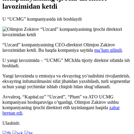
lavozimidan ketdi
U “UCMG” kompaniyasida ish boshlaydi
“Uzcard” kompaniyasining CEO-direktori Olimjon Zakirov
lavozimidan ketdi. Bu haqda kompaniya saytida
ma’lum qilindi
.
U yangi lavozimida – “UCMG” MChJda tijoriy direktor sifatida ish
boshladi.
Yangi lavozimda u emissiya va ekvayring yo‘nalishini rivojlantirish,
ekvayring infratuzilmasini sifat jihatidan yaxshilash, turli segmentlar
uchun yangi yechimlar ishlab chiqish bilan shug‘ullanadi.
Avvalroq, “Kapital.uz” “Uzcard”, “Plum” va ATO UCMG
kompaniyasi boshqaruviga o’tganligi, Olimjon Zakirov ushbu
kompaniyaning ijrochi direktori etib tayinlangani haqida
xabar
bergan edi
.
Ulashish: