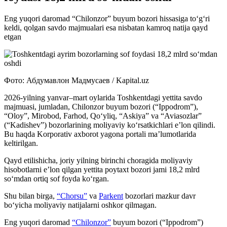
Eng yuqori daromad “Chilonzor” buyum bozori hissasiga to‘g‘ri
keldi, qolgan savdo majmualari esa nisbatan kamroq natija qayd
etgan
Фото: Абдумавлон Мадмусаев / Kapital.uz
2026-yilning yanvar–mart oylarida Toshkentdagi yettita savdo
majmuasi, jumladan, Chilonzor buyum bozori (“Ippodrom”),
“Oloy”, Mirobod, Farhod, Qo‘yliq, “Askiya” va “Aviasozlar”
(“Kadishev”) bozorlarining moliyaviy ko‘rsatkichlari e’lon qilindi.
Bu haqda Korporativ axborot yagona portali ma’lumotlarida
keltirilgan.
Qayd etilishicha, joriy yilning birinchi choragida moliyaviy
hisobotlarni e’lon qilgan yettita poytaxt bozori jami 18,2 mlrd
so‘mdan ortiq sof foyda ko‘rgan.
Shu bilan birga,
“Chorsu”
va
Parkent
bozorlari mazkur davr
bo‘yicha moliyaviy natijalarni oshkor qilmagan.
Eng yuqori daromad
“Chilonzor”
buyum bozori (“Ippodrom”)