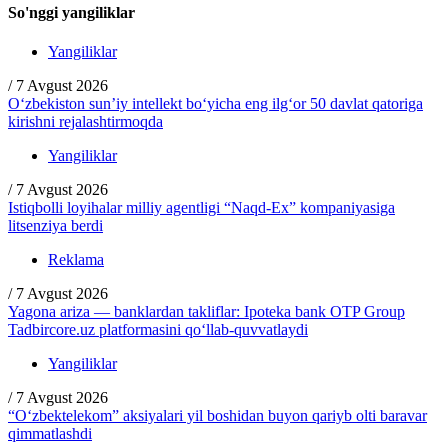
So'nggi yangiliklar
Yangiliklar
/
7 Avgust 2026
O‘zbekiston sun’iy intellekt bo‘yicha eng ilg‘or 50 davlat qatoriga
kirishni rejalashtirmoqda
Yangiliklar
/
7 Avgust 2026
Istiqbolli loyihalar milliy agentligi “Naqd-Ex” kompaniyasiga
litsenziya berdi
Reklama
/
7 Avgust 2026
Yagona ariza — banklardan takliflar: Ipoteka bank OTP Group
Tadbircore.uz platformasini qo‘llab-quvvatlaydi
Yangiliklar
/
7 Avgust 2026
“O‘zbektelekom” aksiyalari yil boshidan buyon qariyb olti baravar
qimmatlashdi