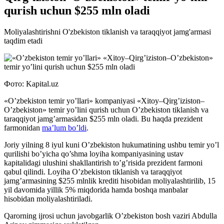
qurish uchun $255 mln oladi
Moliyalashtirishni O'zbekiston tiklanish va taraqqiyot jamg'armasi
taqdim etadi
Фото: Kapital.uz
«O’zbekiston temir yo’llari» kompaniyasi «Xitoy–Qirg’iziston–
O’zbekiston» temir yo’lini qurish uchun O’zbekiston tiklanish va
taraqqiyot jamg’armasidan $255 mln oladi. Bu haqda prezident
farmonidan
ma’lum bo’ldi
.
Joriy yilning 8 iyul kuni O’zbekiston hukumatining ushbu temir yo’l
qurilishi bo’yicha qo’shma loyiha kompaniyasining ustav
kapitalidagi ulushini shakllantirish to’g’risida prezident farmoni
qabul qilindi. Loyiha O’zbekiston tiklanish va taraqqiyot
jamg’armasining $255 mlnlik krediti hisobidan moliyalashtirilib, 15
yil davomida yillik 5% miqdorida hamda boshqa manbalar
hisobidan moliyalashtiriladi.
Qarorning ijrosi uchun javobgarlik O’zbekiston bosh vaziri Abdulla