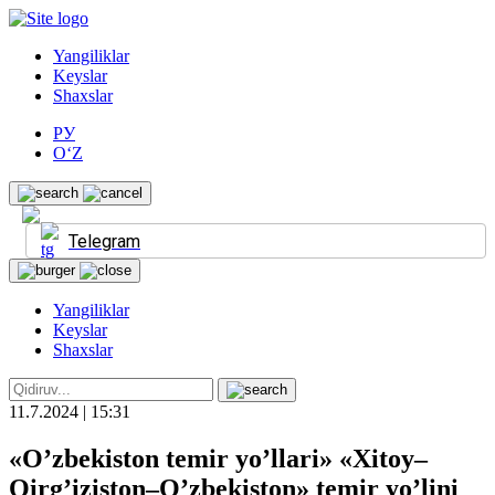
Yangiliklar
Keyslar
Shaxslar
РУ
O‘Z
Telegram
Yangiliklar
Keyslar
Shaxslar
11.7.2024 | 15:31
«O’zbekiston temir yo’llari» «Xitoy–
Qirg’iziston–O’zbekiston» temir yo’lini