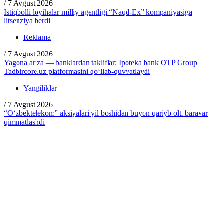
/
7 Avgust 2026
Istiqbolli loyihalar milliy agentligi “Naqd-Ex” kompaniyasiga
litsenziya berdi
Reklama
/
7 Avgust 2026
Yagona ariza — banklardan takliflar: Ipoteka bank OTP Group
Tadbircore.uz platformasini qo‘llab-quvvatlaydi
Yangiliklar
/
7 Avgust 2026
“O‘zbektelekom” aksiyalari yil boshidan buyon qariyb olti baravar
qimmatlashdi