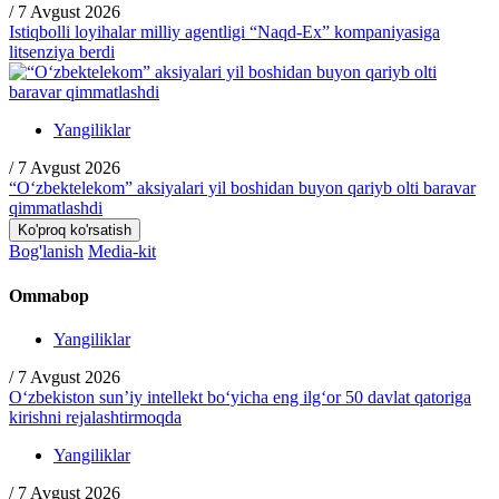
/
7 Avgust 2026
Istiqbolli loyihalar milliy agentligi “Naqd-Ex” kompaniyasiga
litsenziya berdi
Yangiliklar
/
7 Avgust 2026
“O‘zbektelekom” aksiyalari yil boshidan buyon qariyb olti baravar
qimmatlashdi
Ko'proq ko'rsatish
Bog'lanish
Media-kit
Ommabop
Yangiliklar
/
7 Avgust 2026
O‘zbekiston sun’iy intellekt bo‘yicha eng ilg‘or 50 davlat qatoriga
kirishni rejalashtirmoqda
Yangiliklar
/
7 Avgust 2026