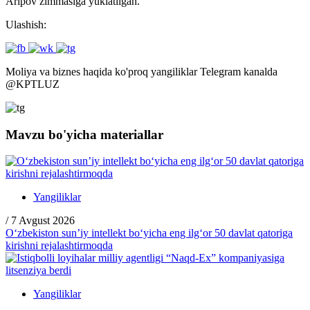
Aripov zimmasiga yuklatilgan.
Ulashish:
Moliya va biznes haqida ko'proq yangiliklar Telegram kanalda
@
KPTLUZ
Mavzu bo'yicha materiallar
Yangiliklar
/
7 Avgust 2026
O‘zbekiston sun’iy intellekt bo‘yicha eng ilg‘or 50 davlat qatoriga
kirishni rejalashtirmoqda
Yangiliklar