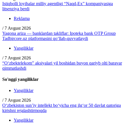
Istiqbolli loyihalar milliy agentligi “Naqd-Ex” kompaniyasiga
litsenziya berdi
Reklama
/
7 Avgust 2026
Yagona ariza — banklardan takliflar: Ipoteka bank OTP Group
Tadbircore.uz platformasini qo‘llab-quvvatlaydi
Yangiliklar
/
7 Avgust 2026
“O‘zbektelekom” aksiyalari yil boshidan buyon qariyb olti baravar
qimmatlashdi
So'nggi yangiliklar
Yangiliklar
/
7 Avgust 2026
O‘zbekiston sun’iy intellekt bo‘yicha eng ilg‘or 50 davlat qatoriga
kirishni rejalashtirmoqda
Yangiliklar