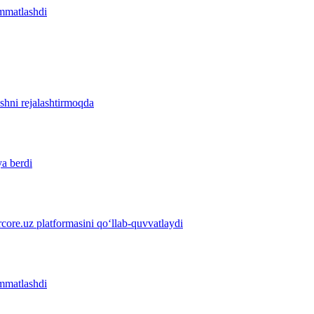
immatlashdi
ishni rejalashtirmoqda
ya berdi
ore.uz platformasini qo‘llab-quvvatlaydi
immatlashdi