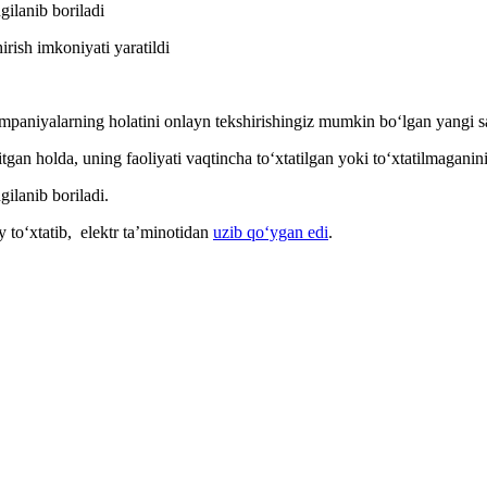
gilanib boriladi
kompaniyalarning holatini onlayn tekshirishingiz mumkin bo‘lgan yangi 
gan holda, uning faoliyati vaqtincha to‘xtatilgan yoki to‘xtatilmaganini
gilanib boriladi.
y to‘xtatib, elektr ta’minotidan
uzib qo‘ygan edi
.