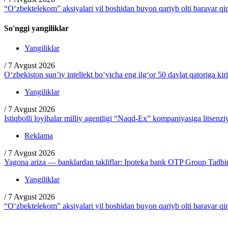
“O‘zbektelekom” aksiyalari yil boshidan buyon qariyb olti baravar q
So'nggi yangiliklar
Yangiliklar
/
7 Avgust 2026
O‘zbekiston sun’iy intellekt bo‘yicha eng ilg‘or 50 davlat qatoriga kir
Yangiliklar
/
7 Avgust 2026
Istiqbolli loyihalar milliy agentligi “Naqd-Ex” kompaniyasiga litsenzi
Reklama
/
7 Avgust 2026
Yagona ariza — banklardan takliflar: Ipoteka bank OTP Group Tadbirc
Yangiliklar
/
7 Avgust 2026
“O‘zbektelekom” aksiyalari yil boshidan buyon qariyb olti baravar q