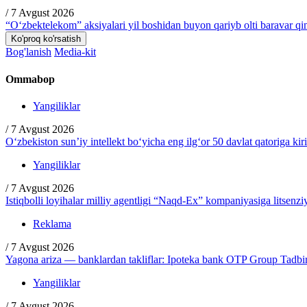
/
7 Avgust 2026
“O‘zbektelekom” aksiyalari yil boshidan buyon qariyb olti baravar q
Ko'proq ko'rsatish
Bog'lanish
Media-kit
Ommabop
Yangiliklar
/
7 Avgust 2026
O‘zbekiston sun’iy intellekt bo‘yicha eng ilg‘or 50 davlat qatoriga kir
Yangiliklar
/
7 Avgust 2026
Istiqbolli loyihalar milliy agentligi “Naqd-Ex” kompaniyasiga litsenzi
Reklama
/
7 Avgust 2026
Yagona ariza — banklardan takliflar: Ipoteka bank OTP Group Tadbirc
Yangiliklar
/
7 Avgust 2026