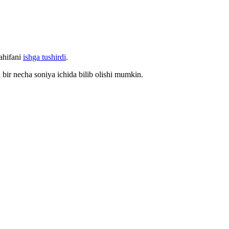
sahifani
ishga tushirdi
.
 bir necha soniya ichida bilib olishi mumkin.