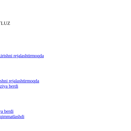
TLUZ
ishni rejalashtirmoqda
ya berdi