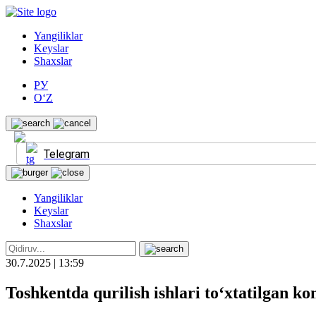
Yangiliklar
Keyslar
Shaxslar
РУ
O‘Z
Telegram
Yangiliklar
Keyslar
Shaxslar
30.7.2025 | 13:59
Toshkentda qurilish ishlari to‘xtatilgan k