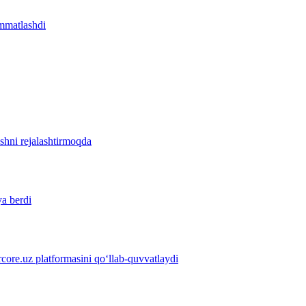
immatlashdi
ishni rejalashtirmoqda
ya berdi
ore.uz platformasini qo‘llab-quvvatlaydi