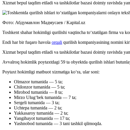
Xizmat bepul taqdim etiladi va tashkilotlar bazasi doimiy ravishda yan
Фото: Абдумавлон Мадмусаев / Kapital.uz
Toshkent shahar hokimligi qurilishi vaqtincha to‘xtatilgan firma va 
Endi har bir fuqaro havola
orqali
qurilish kompaniyasining nomini kirit
Xizmat bepul taqdim etiladi va tashkilotlar bazasi doimiy ravishda yan
Avvalroq hokimlik poytaxtdagi 59 ta obyektda qurilish ishlari butunla
Poytaxt hokimligi matbuot xizmatiga ko‘ra, ular soni:
Olmazor tumanida — 5 ta;
Chilonzor tumanida — 5 ta;
Mirobod tumanida — 8 ta;
Mirzo Ulug‘bek tumanida — 7 ta;
Sergeli tumanida — 3 ta;
Uchtepa tumanida — 2 ta;
Yakkasaroy tumanida — 2 ta;
Yangihayot tumanida — 17 ta;
Yashnobod tumanida — 3 tani tashkil qilmoqda.