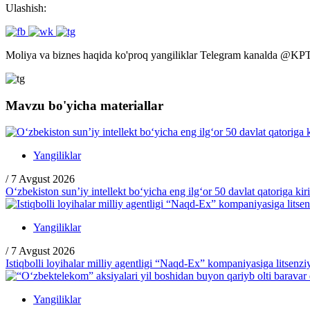
Ulashish:
Moliya va biznes haqida ko'proq yangiliklar Telegram kanalda
@
KP
Mavzu bo'yicha materiallar
Yangiliklar
/
7 Avgust 2026
O‘zbekiston sun’iy intellekt bo‘yicha eng ilg‘or 50 davlat qatoriga kir
Yangiliklar
/
7 Avgust 2026
Istiqbolli loyihalar milliy agentligi “Naqd-Ex” kompaniyasiga litsenzi
Yangiliklar