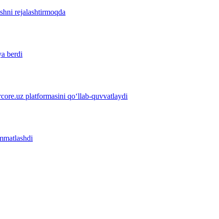
ishni rejalashtirmoqda
ya berdi
ore.uz platformasini qo‘llab-quvvatlaydi
immatlashdi