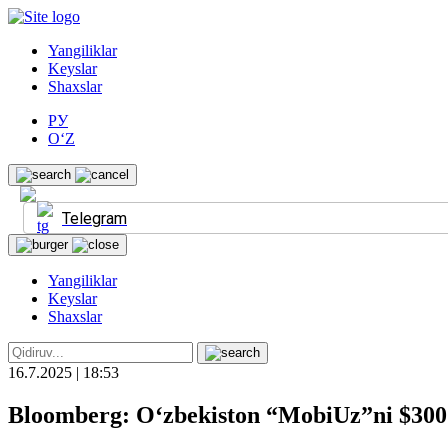
Yangiliklar
Keyslar
Shaxslar
РУ
O‘Z
Telegram
Yangiliklar
Keyslar
Shaxslar
16.7.2025 | 18:53
Bloomberg: O‘zbekiston “MobiUz”ni $300 