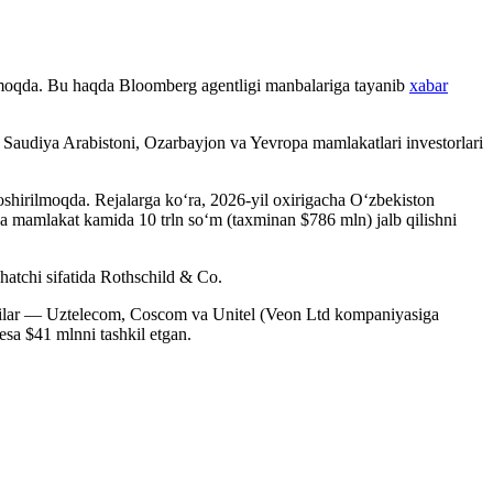
tmoqda. Bu haqda Bloomberg agentligi manbalariga tayanib
xabar
, Saudiya Arabistoni, Ozarbayjon va Yevropa mamlakatlari investorlari
ga oshirilmoqda. Rejalarga ko‘ra, 2026-yil oxirigacha O‘zbekiston
da mamlakat kamida 10 trln so‘m (taxminan $786 mln) jalb qilishni
hatchi sifatida Rothschild & Co.
hilar — Uztelecom, Coscom va Unitel (Veon Ltd kompaniyasiga
esa $41 mlnni tashkil etgan.