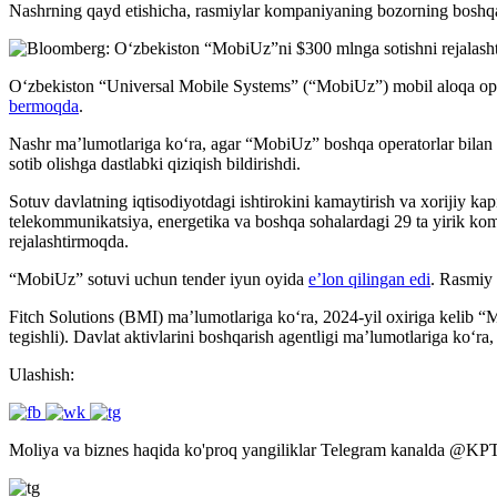
Nashrning qayd etishicha, rasmiylar kompaniyaning bozorning boshqa i
O‘zbekiston “Universal Mobile Systems” (“MobiUz”) mobil aloqa oper
bermoqda
.
Nashr ma’lumotlariga ko‘ra, agar “MobiUz” boshqa operatorlar bilan b
sotib olishga dastlabki qiziqish bildirishdi.
Sotuv davlatning iqtisodiyotdagi ishtirokini kamaytirish va xorijiy kap
telekommunikatsiya, energetika va boshqa sohalardagi 29 ta yirik kom
rejalashtirmoqda.
“MobiUz” sotuvi uchun tender iyun oyida
e’lon qilingan edi
. Rasmiy 
Fitch Solutions (BMI) ma’lumotlariga ko‘ra, 2024-yil oxiriga kelib 
tegishli). Davlat aktivlarini boshqarish agentligi ma’lumotlariga ko‘
Ulashish:
Moliya va biznes haqida ko'proq yangiliklar Telegram kanalda
@
KP