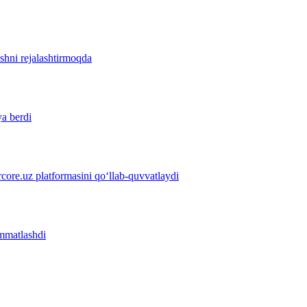
ishni rejalashtirmoqda
ya berdi
ore.uz platformasini qo‘llab-quvvatlaydi
immatlashdi