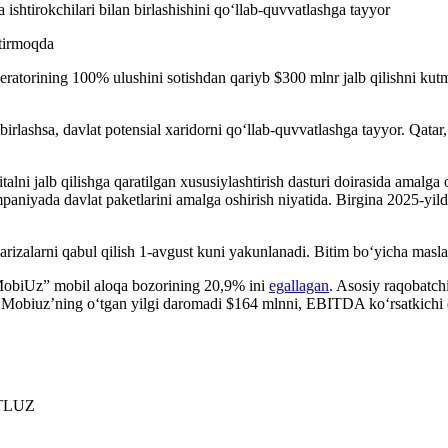
shtirokchilari bilan birlashishini qo‘llab-quvvatlashga tayyor
atorining 100% ulushini sotishdan qariyb $300 mlnr jalb qilishni ku
irlashsa, davlat potensial xaridorni qo‘llab-quvvatlashga tayyor. Qatar
italni jalb qilishga qaratilgan xususiylashtirish dasturi doirasida amal
paniyada davlat paketlarini amalga oshirish niyatida. Birgina 2025-yil
arizalarni qabul qilish 1-avgust kuni yakunlanadi. Bitim bo‘yicha masla
“MobiUz” mobil aloqa bozorining 20,9% ini
egallagan
. Asosiy raqobatc
ra, Mobiuz’ning o‘tgan yilgi daromadi $164 mlnni, EBITDA ko‘rsatkichi 
TLUZ