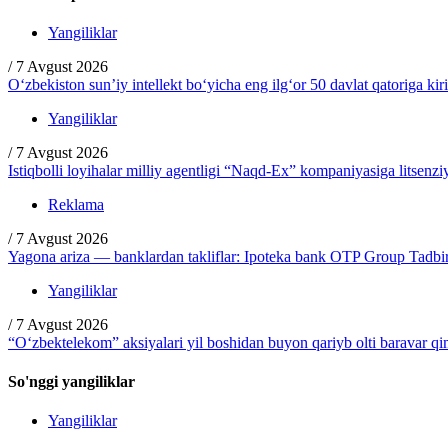
Yangiliklar
/
7 Avgust 2026
O‘zbekiston sun’iy intellekt bo‘yicha eng ilg‘or 50 davlat qatoriga kir
Yangiliklar
/
7 Avgust 2026
Istiqbolli loyihalar milliy agentligi “Naqd-Ex” kompaniyasiga litsenzi
Reklama
/
7 Avgust 2026
Yagona ariza — banklardan takliflar: Ipoteka bank OTP Group Tadbirc
Yangiliklar
/
7 Avgust 2026
“O‘zbektelekom” aksiyalari yil boshidan buyon qariyb olti baravar q
So'nggi yangiliklar
Yangiliklar