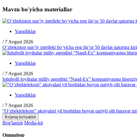
Mavzu bo'yicha materiallar
Yangiliklar
/
7 Avgust 2026
O‘zbekiston sun’iy intellekt bo‘yicha eng ilg‘or 50 davlat qatoriga kir
Yangiliklar
/
7 Avgust 2026
Istiqbolli loyihalar milliy agentligi “Naqd-Ex” kompaniyasiga litsenzi
Yangiliklar
/
7 Avgust 2026
“O‘zbektelekom” aksiyalari yil boshidan buyon qariyb olti baravar q
Ko'proq ko'rsatish
Bog'lanish
Media-kit
Ommabop