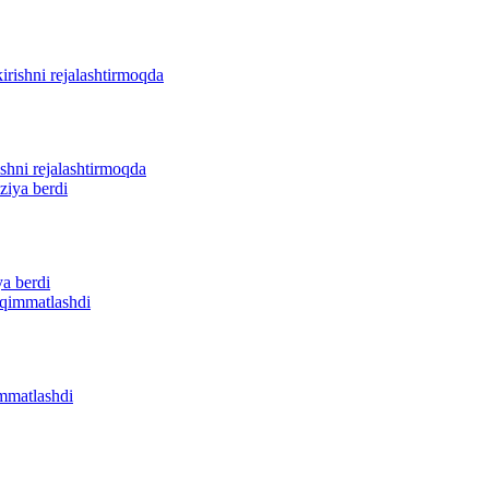
ishni rejalashtirmoqda
ya berdi
immatlashdi