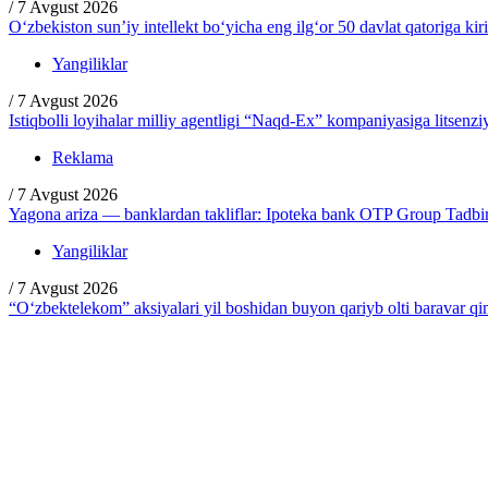
/
7 Avgust 2026
O‘zbekiston sun’iy intellekt bo‘yicha eng ilg‘or 50 davlat qatoriga kir
Yangiliklar
/
7 Avgust 2026
Istiqbolli loyihalar milliy agentligi “Naqd-Ex” kompaniyasiga litsenzi
Reklama
/
7 Avgust 2026
Yagona ariza — banklardan takliflar: Ipoteka bank OTP Group Tadbirc
Yangiliklar
/
7 Avgust 2026
“O‘zbektelekom” aksiyalari yil boshidan buyon qariyb olti baravar q