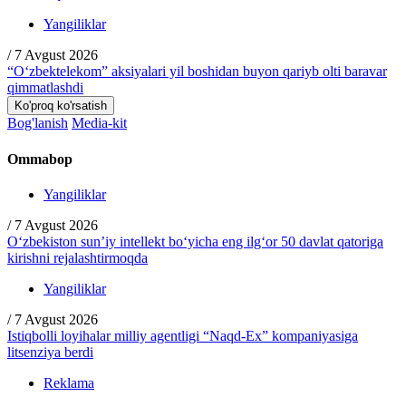
Yangiliklar
/
7 Avgust 2026
“O‘zbektelekom” aksiyalari yil boshidan buyon qariyb olti baravar
qimmatlashdi
Ko'proq ko'rsatish
Bog'lanish
Media-kit
Ommabop
Yangiliklar
/
7 Avgust 2026
O‘zbekiston sun’iy intellekt bo‘yicha eng ilg‘or 50 davlat qatoriga
kirishni rejalashtirmoqda
Yangiliklar
/
7 Avgust 2026
Istiqbolli loyihalar milliy agentligi “Naqd-Ex” kompaniyasiga
litsenziya berdi
Reklama