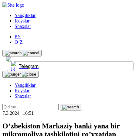
Yangiliklar
Keyslar
Shaxslar
РУ
O‘Z
Telegram
Yangiliklar
Keyslar
Shaxslar
7.3.2024 | 16:51
O’zbekiston Markaziy banki yana bir
mikromoliya tashkilotini ro’yxatdan