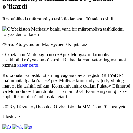
o’tkazdi
Respublikada mikromoliya tashkilotlari soni 90 tadan oshdi
Фото: Абдумавлон Мадмусаев / Kapital.uz
O’zbekiston Markaziy banki «Apex Moliya» mikromoliya
tashkilotini ro’yxatdan o’tkazdi. Bu haqda regulyatorning matbuot
xizmati
xabar berdi
.
Korxonalar va tashkilotlarning yagona davlat registri (KTYaDR)
ma’lumotlariga ko’ra, «Apex Moliya» kompaniyasi joriy yilning
mart oyida tashkil etilgan. Kompaniyaning egalari Pulatov Dilmurod
va Muhiddinov Hamiddula — har biri 50%. Kompaniyaning ustav
kapitali 2 mlrd so’mni tashkil etadi.
2023 yil fevral oyi boshida O’zbekistonda MMT soni 91 taga yetdi.
Ulashish: