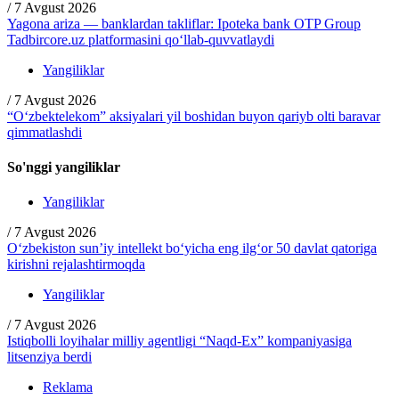
/
7 Avgust 2026
Yagona ariza — banklardan takliflar: Ipoteka bank OTP Group
Tadbircore.uz platformasini qo‘llab-quvvatlaydi
Yangiliklar
/
7 Avgust 2026
“O‘zbektelekom” aksiyalari yil boshidan buyon qariyb olti baravar
qimmatlashdi
So'nggi yangiliklar
Yangiliklar
/
7 Avgust 2026
O‘zbekiston sun’iy intellekt bo‘yicha eng ilg‘or 50 davlat qatoriga
kirishni rejalashtirmoqda
Yangiliklar
/
7 Avgust 2026
Istiqbolli loyihalar milliy agentligi “Naqd-Ex” kompaniyasiga
litsenziya berdi
Reklama