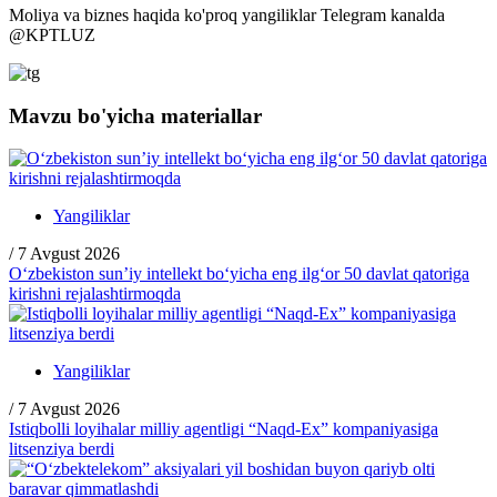
Moliya va biznes haqida ko'proq yangiliklar Telegram kanalda
@
KPTLUZ
Mavzu bo'yicha materiallar
Yangiliklar
/
7 Avgust 2026
O‘zbekiston sun’iy intellekt bo‘yicha eng ilg‘or 50 davlat qatoriga
kirishni rejalashtirmoqda
Yangiliklar
/
7 Avgust 2026
Istiqbolli loyihalar milliy agentligi “Naqd-Ex” kompaniyasiga
litsenziya berdi