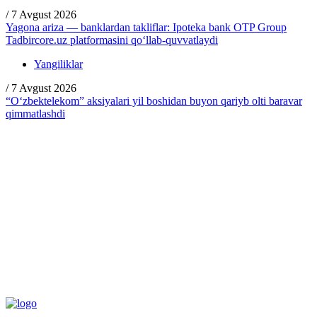
/
7 Avgust 2026
Yagona ariza — banklardan takliflar: Ipoteka bank OTP Group
Tadbircore.uz platformasini qo‘llab-quvvatlaydi
Yangiliklar
/
7 Avgust 2026
“O‘zbektelekom” aksiyalari yil boshidan buyon qariyb olti baravar
qimmatlashdi