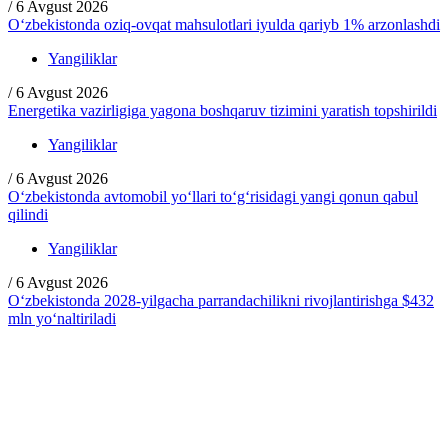
/
6 Avgust 2026
O‘zbekistonda oziq-ovqat mahsulotlari iyulda qariyb 1% arzonlashdi
Yangiliklar
/
6 Avgust 2026
Energetika vazirligiga yagona boshqaruv tizimini yaratish topshirildi
Yangiliklar
/
6 Avgust 2026
O‘zbekistonda avtomobil yo‘llari to‘g‘risidagi yangi qonun qabul
qilindi
Yangiliklar
/
6 Avgust 2026
O‘zbekistonda 2028-yilgacha parrandachilikni rivojlantirishga $432
mln yo‘naltiriladi