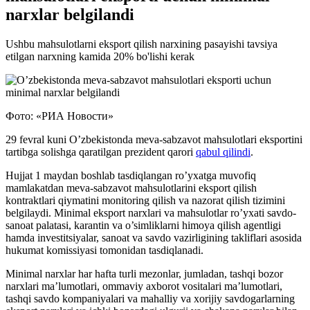
narxlar belgilandi
Ushbu mahsulotlarni eksport qilish narxining pasayishi tavsiya
etilgan narxning kamida 20% bo'lishi kerak
Фото: «РИА Новости»
29 fevral kuni O’zbekistonda meva-sabzavot mahsulotlari eksportini
tartibga solishga qaratilgan prezident qarori
qabul qilindi
.
Hujjat 1 maydan boshlab tasdiqlangan ro’yxatga muvofiq
mamlakatdan meva-sabzavot mahsulotlarini eksport qilish
kontraktlari qiymatini monitoring qilish va nazorat qilish tizimini
belgilaydi. Minimal eksport narxlari va mahsulotlar ro’yxati savdo-
sanoat palatasi, karantin va o’simliklarni himoya qilish agentligi
hamda investitsiyalar, sanoat va savdo vazirligining takliflari asosida
hukumat komissiyasi tomonidan tasdiqlanadi.
Minimal narxlar har hafta turli mezonlar, jumladan, tashqi bozor
narxlari ma’lumotlari, ommaviy axborot vositalari ma’lumotlari,
tashqi savdo kompaniyalari va mahalliy va xorijiy savdogarlarning