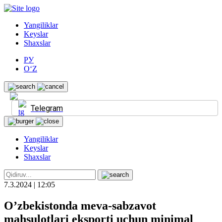
Yangiliklar
Keyslar
Shaxslar
РУ
O‘Z
Telegram
Yangiliklar
Keyslar
Shaxslar
7.3.2024 | 12:05
O’zbekistonda meva-sabzavot
mahsulotlari eksporti uchun minimal