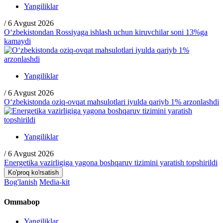
Yangiliklar
/
6 Avgust 2026
O‘zbekistondan Rossiyaga ishlash uchun kiruvchilar soni 13%ga
kamaydi
Yangiliklar
/
6 Avgust 2026
O‘zbekistonda oziq-ovqat mahsulotlari iyulda qariyb 1% arzonlashdi
Yangiliklar
/
6 Avgust 2026
Energetika vazirligiga yagona boshqaruv tizimini yaratish topshirildi
Ko'proq ko'rsatish
Bog'lanish
Media-kit
Ommabop
Yangiliklar