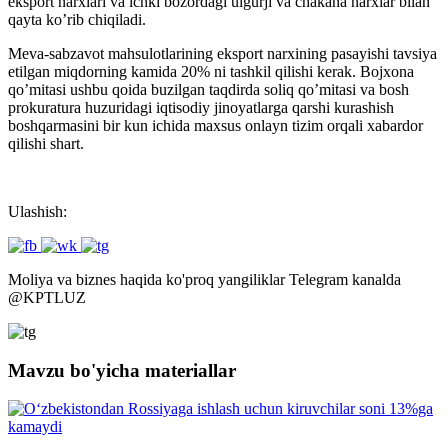
eksport narxlari va ichki bozordagi ulgurji va chakana narxlar bilan
qayta ko’rib chiqiladi.
Meva-sabzavot mahsulotlarining eksport narxining pasayishi tavsiya
etilgan miqdorning kamida 20% ni tashkil qilishi kerak. Bojxona
qo’mitasi ushbu qoida buzilgan taqdirda soliq qo’mitasi va bosh
prokuratura huzuridagi iqtisodiy jinoyatlarga qarshi kurashish
boshqarmasini bir kun ichida maxsus onlayn tizim orqali xabardor
qilishi shart.
Ulashish:
Moliya va biznes haqida ko'proq yangiliklar Telegram kanalda
@
KPTLUZ
Mavzu bo'yicha materiallar