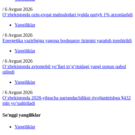
/
6 Avgust 2026
O‘zbekistonda oziq-ovqat mahsulotlari iyulda qariyb 1% arzonlashdi
Yangiliklar
/
6 Avgust 2026
Energetika vazirligiga yagona boshqaruv tizimini yaratish topshirildi
Yangiliklar
/
6 Avgust 2026
O‘zbekistonda avtomobil yo‘llari to‘g‘risidagi yangi qonun qabul
qilindi
Yangiliklar
/
6 Avgust 2026
O‘zbekistonda 2028-yilgacha parrandachilikni rivojlantirishga $432
mln yo‘naltiriladi
So'nggi yangiliklar
Yangiliklar