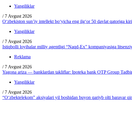
Yangiliklar
/
7 Avgust 2026
O‘zbekiston sun’iy intellekt bo‘yicha eng ilg‘or 50 davlat qatoriga kir
Yangiliklar
/
7 Avgust 2026
Istiqbolli loyihalar milliy agentligi “Naqd-Ex” kompaniyasiga litsenzi
Reklama
/
7 Avgust 2026
Yagona ariza — banklardan takliflar: Ipoteka bank OTP Group Tadbirc
Yangiliklar
/
7 Avgust 2026
“O‘zbektelekom” aksiyalari yil boshidan buyon qariyb olti baravar q