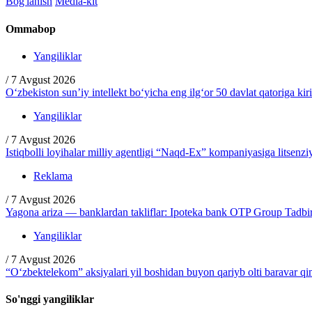
Bog'lanish
Media-kit
Ommabop
Yangiliklar
/
7 Avgust 2026
O‘zbekiston sun’iy intellekt bo‘yicha eng ilg‘or 50 davlat qatoriga kir
Yangiliklar
/
7 Avgust 2026
Istiqbolli loyihalar milliy agentligi “Naqd-Ex” kompaniyasiga litsenzi
Reklama
/
7 Avgust 2026
Yagona ariza — banklardan takliflar: Ipoteka bank OTP Group Tadbirc
Yangiliklar
/
7 Avgust 2026
“O‘zbektelekom” aksiyalari yil boshidan buyon qariyb olti baravar q
So'nggi yangiliklar