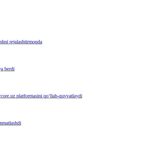
ishni rejalashtirmoqda
ya berdi
ore.uz platformasini qo‘llab-quvvatlaydi
immatlashdi