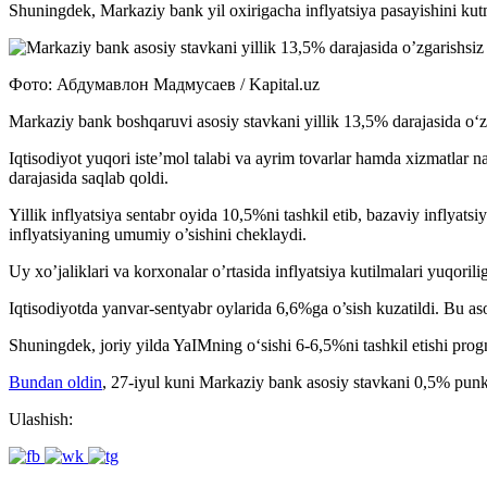
Shuningdek, Markaziy bank yil oxirigacha inflyatsiya pasayishini ku
Фото: Абдумавлон Мадмусаев / Kapital.uz
Markaziy bank boshqaruvi asosiy stavkani yillik 13,5% darajasida o‘z
Iqtisodiyot yuqori iste’mol talabi va ayrim tovarlar hamda xizmatlar 
darajasida saqlab qoldi.
Yillik inflyatsiya sentabr oyida 10,5%ni tashkil etib, bazaviy inflyats
inflyatsiyaning umumiy o’sishini cheklaydi.
Uy xo’jaliklari va korxonalar o’rtasida inflyatsiya kutilmalari yuqori
Iqtisodiyotda yanvar-sentyabr oylarida 6,6%ga o’sish kuzatildi. Bu aso
Shuningdek, joriy yilda YaIMning o‘sishi 6-6,5%ni tashkil etishi pro
Bundan oldin
, 27-iyul kuni
Markaziy bank asosiy stavkani 0,5% punkt
Ulashish: