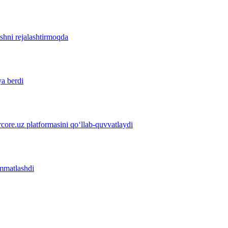
ishni rejalashtirmoqda
ya berdi
ore.uz platformasini qo‘llab-quvvatlaydi
immatlashdi