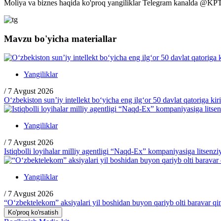
Moliya va biznes haqida ko'proq yangiliklar Telegram kanalda
@
KP
Mavzu bo'yicha materiallar
Yangiliklar
/
7 Avgust 2026
O‘zbekiston sun’iy intellekt bo‘yicha eng ilg‘or 50 davlat qatoriga kir
Yangiliklar
/
7 Avgust 2026
Istiqbolli loyihalar milliy agentligi “Naqd-Ex” kompaniyasiga litsenzi
Yangiliklar
/
7 Avgust 2026
“O‘zbektelekom” aksiyalari yil boshidan buyon qariyb olti baravar q
Ko'proq ko'rsatish