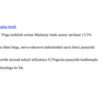
xabar berdi
.
yani 5%ga tushirish uchun Markaziy bank asosiy stavkani 13,5%
Shu bilan birga, meva-sabzavot mahsulotlari narxi biroz pasayishi
redit siyosati tufayli inflyatsiya 9,5%gacha pasayishi kutilmoqda.
 hisobiga bo’ldi.