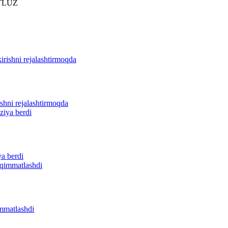
TLUZ
ishni rejalashtirmoqda
ya berdi
immatlashdi