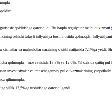
tmoqda
garishsiz qoldirishga qaror qildi. Bu haqda regulyator matbuot xizmati
narxining oshishi tufayli inflyatsiya bosimi ostida qolmoqda. Inflyatsi
iya xizmatlar va mahsulotlar narxining o’sishi natijasida 7,1%ga yetdi. 
ligicha qolmoqda – mos ravishda 13,3% va 12,6%. Yil oxirida qattiq pul-k
san investitsiyalar va transchegaraviy pul o’tkazmalarining yuqorilashi
gnoz qilinmoqda.
ga yillik 13,5%ga tushirishga qaror qilgandi.