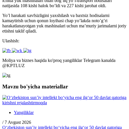
ichida yuk mashinalari bilan bog’liq yo’l-transport hodisalari
natijasida 108 kishi halok bo’ldi va 227 kishi jarohat oldi.
Yo’l harakati xavfsizligini yaxshilash va baxtsiz hodisalarni
kamaytirish uchun qonun loyihasi chap yo’lakda noto’g’ri
harakatlanayotgan yuk mashinalari uchun ma’muriy jarimalarni joriy
etishni taklif qiladi.
Ulashish:
Moliya va biznes haqida ko'proq yangiliklar Telegram kanalda
@
KPTLUZ
Mavzu bo'yicha materiallar
Yangiliklar
/
7 Avgust 2026
O‘zbekiston sun’iy intellekt bo‘yicha eng ilg‘or 50 davlat qatoriga