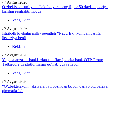
/
7 Avgust 2026
O‘zbekiston sun’iy intellekt bo‘yicha eng ilg‘or 50 davlat qatoriga
kirishni rejalashtirmoqda
Yangiliklar
/
7 Avgust 2026
Istiqbolli loyihalar milliy agentligi “Naqd-Ex” kompaniyasiga
litsenziya berdi
Reklama
/
7 Avgust 2026
Yagona ariza — banklardan takliflar: Ipoteka bank OTP Group
Tadbircore.uz platformasini qo‘llab-quvvatlaydi
Yangiliklar
/
7 Avgust 2026
“O‘zbektelekom” aksiyalari yil boshidan buyon qariyb olti baravar
qimmatlashdi