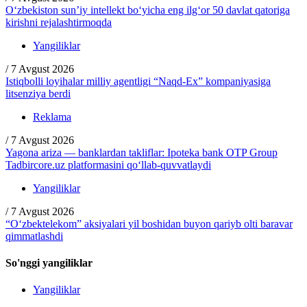
O‘zbekiston sun’iy intellekt bo‘yicha eng ilg‘or 50 davlat qatoriga
kirishni rejalashtirmoqda
Yangiliklar
/
7 Avgust 2026
Istiqbolli loyihalar milliy agentligi “Naqd-Ex” kompaniyasiga
litsenziya berdi
Reklama
/
7 Avgust 2026
Yagona ariza — banklardan takliflar: Ipoteka bank OTP Group
Tadbircore.uz platformasini qo‘llab-quvvatlaydi
Yangiliklar
/
7 Avgust 2026
“O‘zbektelekom” aksiyalari yil boshidan buyon qariyb olti baravar
qimmatlashdi
So'nggi yangiliklar
Yangiliklar