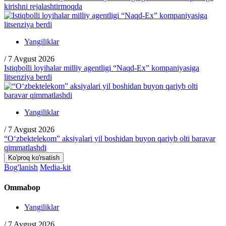
kirishni rejalashtirmoqda
Yangiliklar
/
7 Avgust 2026
Istiqbolli loyihalar milliy agentligi “Naqd-Ex” kompaniyasiga
litsenziya berdi
Yangiliklar
/
7 Avgust 2026
“O‘zbektelekom” aksiyalari yil boshidan buyon qariyb olti baravar
qimmatlashdi
Ko'proq ko'rsatish
Bog'lanish
Media-kit
Ommabop
Yangiliklar
/
7 Avgust 2026