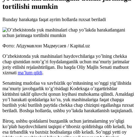
tortilishi mumkin
Bunday harakatga faqat ayrim hollarda ruxsat beriladi
Фото: Абдумавлон Мадмусаев / Kapital.uz
O’zbekistonda yuk mashinalari haydovchilariga yo’lning chekka
chap qismidan noto’g’ri foydalanganlik uchun ma’muriy jarimalar
joriy etilishi rejalashtirilgan. Bu haqda Oliy Majlis Senati matbuot
xizmati
ma’lum qildi
.
Senatning mudofaa va xavfsizlik qo’mitasining so’nggi yig’ilishida
ma’muriy javobgarlik to’g’risidagi Kodeksga o’zgartirishlar
kiritishni taklif qiluvchi qonun loyihasi muhokama qilindi. Amaldagi
yo’l harakati qoidalariga ko’ra, yuk mashinalariga faqat chapga
burilish yoki burilish paytida chekka chap chiziqni egallashga ruxsat
beriladi. Boshqa hollarda, ushbu yo’lakda harakatlanish taqiqlanadi.
Biroq, ushbu qoidalarni buzganlik uchun jarimalarning yo’qligi
ko’plab haydovchilarni taqiqni e’tiborsiz qoldirishga olib keladi, bu
esa tirbandlik va baxtsiz hodisalarga olib keladi. So’nggi yetti oy