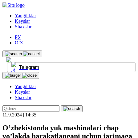
Yangiliklar
Keyslar
Shaxslar
РУ
O‘Z
Telegram
Yangiliklar
Keyslar
Shaxslar
11.9.2024 | 14:35
O’zbekistonda yuk mashinalari chap
yo’lakda harakatlangani uchun jarimaga