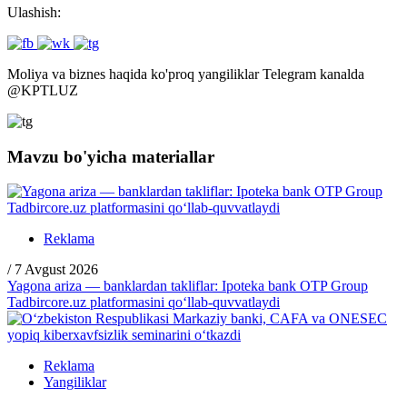
Ulashish:
Moliya va biznes haqida ko'proq yangiliklar Telegram kanalda
@
KPTLUZ
Mavzu bo'yicha materiallar
Reklama
/
7 Avgust 2026
Yagona ariza — banklardan takliflar: Ipoteka bank OTP Group
Tadbircore.uz platformasini qo‘llab-quvvatlaydi
Reklama
Yangiliklar