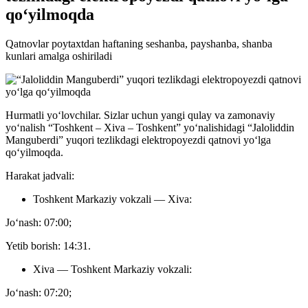
qo‘yilmoqda
Qatnovlar poytaxtdan haftaning seshanba, payshanba, shanba
kunlari amalga oshiriladi
Hurmatli yo‘lovchilar. Sizlar uchun yangi qulay va zamonaviy
yo‘nalish “Toshkent – Xiva – Toshkent” yoʻnalishidagi “Jaloliddin
Manguberdi” yuqori tezlikdagi elektropoyezdi qatnovi yo‘lga
qo‘yilmoqda.
Harakat jadvali:
Toshkent Markaziy vokzali — Xiva:
Jo‘nash: 07:00;
Yetib borish: 14:31.
Xiva — Toshkent Markaziy vokzali:
Jo‘nash: 07:20;