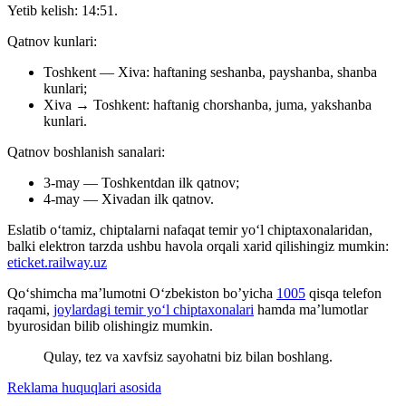
Yetib kelish: 14:51.
Qatnov kunlari:
Toshkent — Xiva: haftaning seshanba, payshanba, shanba
kunlari;
Xiva → Toshkent: haftanig chorshanba, juma, yakshanba
kunlari.
Qatnov boshlanish sanalari:
3-may — Toshkentdan ilk qatnov;
4-may — Xivadan ilk qatnov.
Eslatib o‘tamiz, chiptalarni nafaqat temir yo‘l chiptaxonalaridan,
balki elektron tarzda ushbu havola orqali xarid qilishingiz mumkin:
eticket.railway.uz
Qo‘shimcha ma’lumotni O‘zbekiston bo’yicha
1005
qisqa telefon
raqami,
joylardagi temir yo‘l chiptaxonalari
hamda ma’lumotlar
byurosidan bilib olishingiz mumkin.
Qulay, tez va xavfsiz sayohatni biz bilan boshlang.
Reklama huquqlari asosida