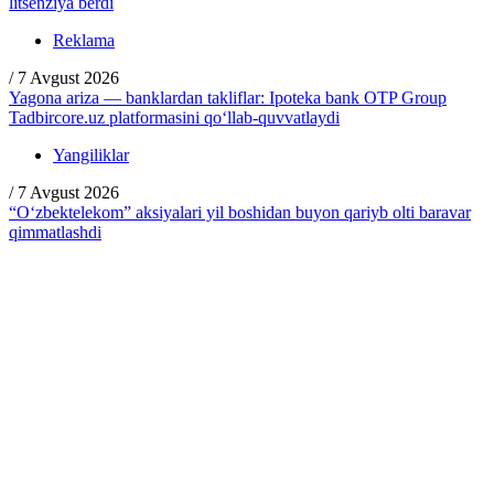
litsenziya berdi
Reklama
/
7 Avgust 2026
Yagona ariza — banklardan takliflar: Ipoteka bank OTP Group
Tadbircore.uz platformasini qo‘llab-quvvatlaydi
Yangiliklar
/
7 Avgust 2026
“O‘zbektelekom” aksiyalari yil boshidan buyon qariyb olti baravar
qimmatlashdi