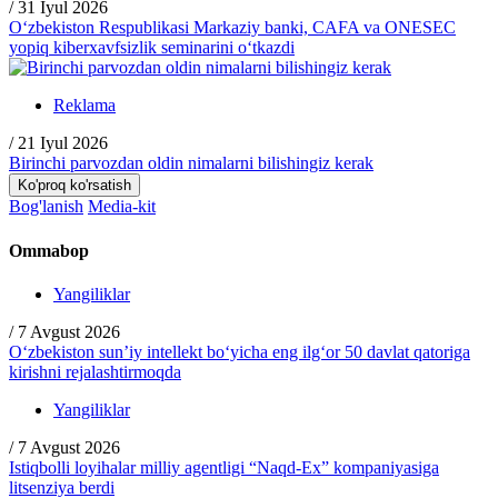
/
31 Iyul 2026
O‘zbekiston Respublikasi Markaziy banki, CAFA va ONESEC
yopiq kiberxavfsizlik seminarini o‘tkazdi
Reklama
/
21 Iyul 2026
Birinchi parvozdan oldin nimalarni bilishingiz kerak
Ko'proq ko'rsatish
Bog'lanish
Media-kit
Ommabop
Yangiliklar
/
7 Avgust 2026
O‘zbekiston sun’iy intellekt bo‘yicha eng ilg‘or 50 davlat qatoriga
kirishni rejalashtirmoqda
Yangiliklar
/
7 Avgust 2026
Istiqbolli loyihalar milliy agentligi “Naqd-Ex” kompaniyasiga
litsenziya berdi