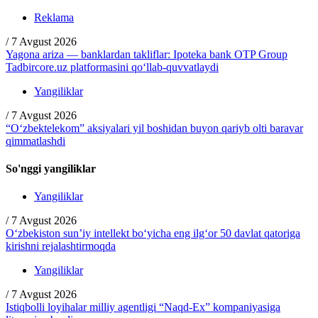
Reklama
/
7 Avgust 2026
Yagona ariza — banklardan takliflar: Ipoteka bank OTP Group
Tadbircore.uz platformasini qo‘llab-quvvatlaydi
Yangiliklar
/
7 Avgust 2026
“O‘zbektelekom” aksiyalari yil boshidan buyon qariyb olti baravar
qimmatlashdi
So'nggi yangiliklar
Yangiliklar
/
7 Avgust 2026
O‘zbekiston sun’iy intellekt bo‘yicha eng ilg‘or 50 davlat qatoriga
kirishni rejalashtirmoqda
Yangiliklar
/
7 Avgust 2026
Istiqbolli loyihalar milliy agentligi “Naqd-Ex” kompaniyasiga