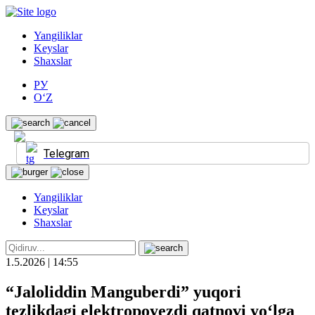
Yangiliklar
Keyslar
Shaxslar
РУ
O‘Z
Telegram
Yangiliklar
Keyslar
Shaxslar
1.5.2026 | 14:55
“Jaloliddin Manguberdi” yuqori
tezlikdagi elektropoyezdi qatnovi yo‘lga