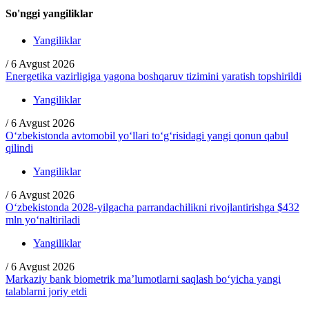
So'nggi yangiliklar
Yangiliklar
/
6 Avgust 2026
Energetika vazirligiga yagona boshqaruv tizimini yaratish topshirildi
Yangiliklar
/
6 Avgust 2026
O‘zbekistonda avtomobil yo‘llari to‘g‘risidagi yangi qonun qabul
qilindi
Yangiliklar
/
6 Avgust 2026
O‘zbekistonda 2028-yilgacha parrandachilikni rivojlantirishga $432
mln yo‘naltiriladi
Yangiliklar
/
6 Avgust 2026
Markaziy bank biometrik ma’lumotlarni saqlash bo‘yicha yangi
talablarni joriy etdi