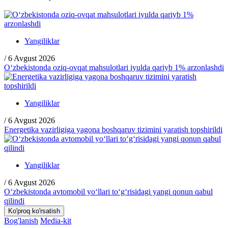
Yangiliklar
/
6 Avgust 2026
O‘zbekistonda oziq-ovqat mahsulotlari iyulda qariyb 1% arzonlashdi
Yangiliklar
/
6 Avgust 2026
Energetika vazirligiga yagona boshqaruv tizimini yaratish topshirildi
Yangiliklar
/
6 Avgust 2026
O‘zbekistonda avtomobil yo‘llari to‘g‘risidagi yangi qonun qabul
qilindi
Ko'proq ko'rsatish
Bog'lanish
Media-kit