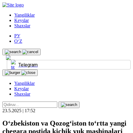
Yangiliklar
Keyslar
Shaxslar
РУ
O‘Z
Telegram
Yangiliklar
Keyslar
Shaxslar
23.5.2025 | 17:52
O‘zbekiston va Qozog‘iston to‘rtta yangi
chegara postida kichik yuk mashinalari