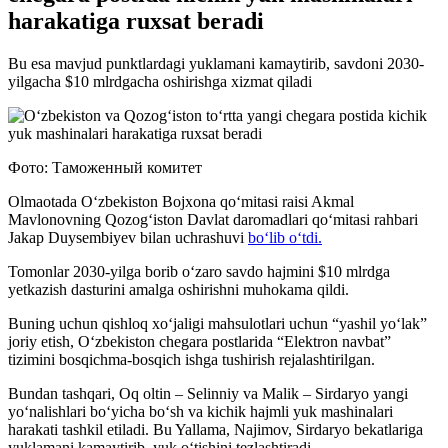
harakatiga ruxsat beradi
Bu esa mavjud punktlardagi yuklamani kamaytirib, savdoni 2030-
yilgacha $10 mlrdgacha oshirishga xizmat qiladi
Фото: Таможенный комитет
Olmaotada O‘zbekiston Bojxona qo‘mitasi raisi Akmal
Mavlonovning Qozog‘iston Davlat daromadlari qo‘mitasi rahbari
Jakap Duysembiyev bilan uchrashuvi
bo‘lib o‘tdi.
Tomonlar 2030-yilga borib o‘zaro savdo hajmini $10 mlrdga
yetkazish dasturini amalga oshirishni muhokama qildi.
Buning uchun qishloq xo‘jaligi mahsulotlari uchun “yashil yo‘lak”
joriy etish, O‘zbekiston chegara postlarida “Elektron navbat”
tizimini bosqichma-bosqich ishga tushirish rejalashtirilgan.
Bundan tashqari, Oq oltin – Selinniy va Malik – Sirdaryo yangi
yo‘nalishlari bo‘yicha bo‘sh va kichik hajmli yuk mashinalari
harakati tashkil etiladi. Bu Yallama, Najimov, Sirdaryo bekatlariga
yuklamani kamaytirib, yuk o‘tishini tezlashtiradi.