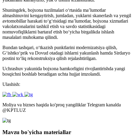
Shuningdek, bojxona tuzilmalari o‘rtasida ma’lumotlar
almashinuvini kengaytirish, jumladan, yuklarni skanerlash va yengil
avtomobillar harakati to‘g‘risidagi ma’lumotlar, bojxona xizmatlari
vakolatxonalarini tashkil etish va savdo statistikasidagi
nomuvofiqliklarni bartaraf etish bo‘yicha birgalikda ishlash
masalalari muhokama qilindi.
Bundan tashqari, o‘tkazish punktlarini modernizatsiya qilish,
G‘ishtko‘prik va Dovud otadagi ishlarni yakunlash hamda Sirdaryo
postini to‘liq rekonstruksiya qilish rejalashtirilgan.
Uchrashuv yakunida bojxona hamkorligini rivojlantirishda yangi
bosqichni boshlab beradigan uchta hujjat imzolandi.
Ulashish:
Moliya va biznes haqida ko'proq yangiliklar Telegram kanalda
@
KPTLUZ
Mavzu bo'yicha materiallar