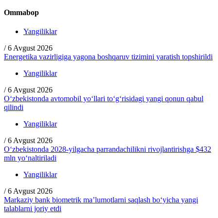
Ommabop
Yangiliklar
/
6 Avgust 2026
Energetika vazirligiga yagona boshqaruv tizimini yaratish topshirildi
Yangiliklar
/
6 Avgust 2026
O‘zbekistonda avtomobil yo‘llari to‘g‘risidagi yangi qonun qabul
qilindi
Yangiliklar
/
6 Avgust 2026
O‘zbekistonda 2028-yilgacha parrandachilikni rivojlantirishga $432
mln yo‘naltiriladi
Yangiliklar
/
6 Avgust 2026
Markaziy bank biometrik ma’lumotlarni saqlash bo‘yicha yangi
talablarni joriy etdi