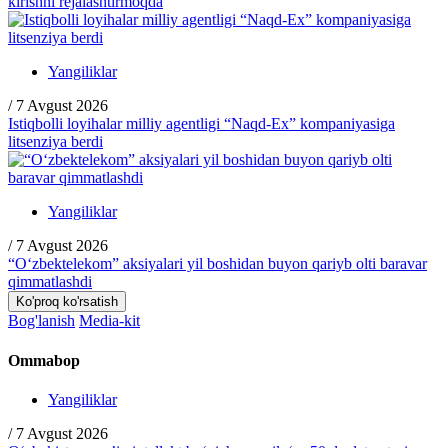
kirishni rejalashtirmoqda
Yangiliklar
/
7 Avgust 2026
Istiqbolli loyihalar milliy agentligi “Naqd-Ex” kompaniyasiga
litsenziya berdi
Yangiliklar
/
7 Avgust 2026
“O‘zbektelekom” aksiyalari yil boshidan buyon qariyb olti baravar
qimmatlashdi
Ko'proq ko'rsatish
Bog'lanish
Media-kit
Ommabop
Yangiliklar
/
7 Avgust 2026