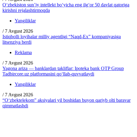
O‘zbekiston sun’iy intellekt bo‘yicha eng ilg‘or 50 davlat qatoriga
kirishni rejalashtirmoqda
Yangiliklar
/
7 Avgust 2026
Istiqbolli loyihalar milliy agentligi “Naqd-Ex” kompaniyasiga
litsenziya berdi
Reklama
/
7 Avgust 2026
Yagona ariza — banklardan takliflar: Ipoteka bank OTP Group
Tadbircore.uz platformasini qo‘llab-quvvatlaydi
Yangiliklar
/
7 Avgust 2026
“O‘zbektelekom” aksiyalari yil boshidan buyon qariyb olti baravar
qimmatlashdi