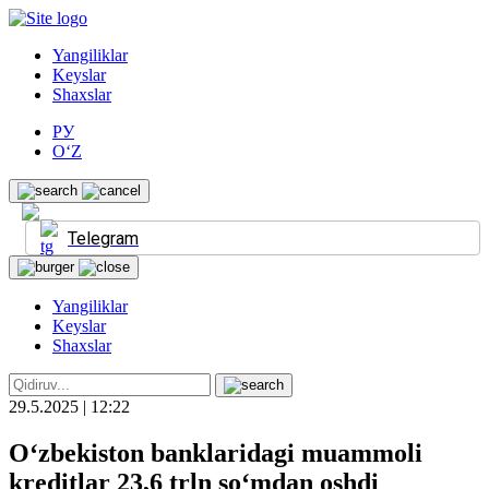
Yangiliklar
Keyslar
Shaxslar
РУ
O‘Z
Telegram
Yangiliklar
Keyslar
Shaxslar
29.5.2025 | 12:22
O‘zbekiston banklaridagi muammoli
kreditlar 23,6 trln so‘mdan oshdi