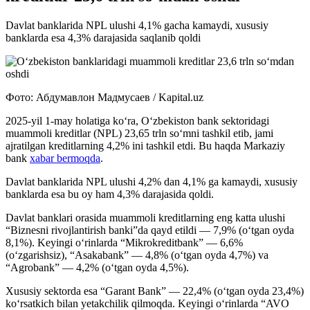
Davlat banklarida NPL ulushi 4,1% gacha kamaydi, xususiy
banklarda esa 4,3% darajasida saqlanib qoldi
Фото: Абдумавлон Мадмусаев / Kapital.uz
2025-yil 1-may holatiga ko‘ra, O‘zbekiston bank sektoridagi
muammoli kreditlar (NPL) 23,65 trln so‘mni tashkil etib, jami
ajratilgan kreditlarning 4,2% ini tashkil etdi. Bu haqda Markaziy
bank
xabar bermoqda
.
Davlat banklarida NPL ulushi 4,2% dan 4,1% ga kamaydi, xususiy
banklarda esa bu oy ham 4,3% darajasida qoldi.
Davlat banklari orasida muammoli kreditlarning eng katta ulushi
“Biznesni rivojlantirish banki”da qayd etildi — 7,9% (o‘tgan oyda
8,1%). Keyingi o‘rinlarda “Mikrokreditbank” — 6,6%
(o‘zgarishsiz), “Asakabank” — 4,8% (o‘tgan oyda 4,7%) va
“Agrobank” — 4,2% (o‘tgan oyda 4,5%).
Xususiy sektorda esa “Garant Bank” — 22,4% (o‘tgan oyda 23,4%)
ko‘rsatkich bilan yetakchilik qilmoqda. Keyingi o‘rinlarda “AVO