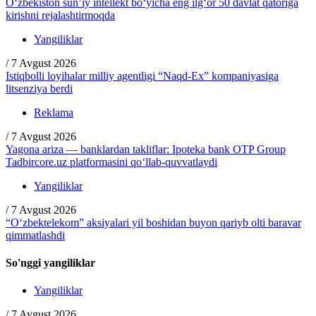
O‘zbekiston sun’iy intellekt bo‘yicha eng ilg‘or 50 davlat qatoriga
kirishni rejalashtirmoqda
Yangiliklar
/
7 Avgust 2026
Istiqbolli loyihalar milliy agentligi “Naqd-Ex” kompaniyasiga
litsenziya berdi
Reklama
/
7 Avgust 2026
Yagona ariza — banklardan takliflar: Ipoteka bank OTP Group
Tadbircore.uz platformasini qo‘llab-quvvatlaydi
Yangiliklar
/
7 Avgust 2026
“O‘zbektelekom” aksiyalari yil boshidan buyon qariyb olti baravar
qimmatlashdi
So'nggi yangiliklar
Yangiliklar
/
7 Avgust 2026