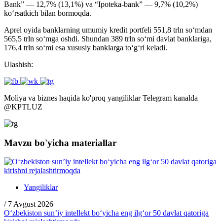
Bank” — 12,7% (13,1%) va “Ipoteka-bank” — 9,7% (10,2%)
ko‘rsatkich bilan bormoqda.
Aprel oyida banklarning umumiy kredit portfeli 551,8 trln so‘mdan
565,5 trln so‘mga oshdi. Shundan 389 trln so‘mi davlat banklariga,
176,4 trln so‘mi esa xususiy banklarga to‘g‘ri keladi.
Ulashish:
Moliya va biznes haqida ko'proq yangiliklar Telegram kanalda
@
KPTLUZ
Mavzu bo'yicha materiallar
Yangiliklar
/
7 Avgust 2026
O‘zbekiston sun’iy intellekt bo‘yicha eng ilg‘or 50 davlat qatoriga