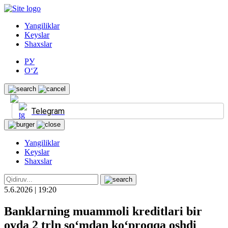
Yangiliklar
Keyslar
Shaxslar
РУ
O‘Z
Telegram
Yangiliklar
Keyslar
Shaxslar
5.6.2026 | 19:20
Banklarning muammoli kreditlari bir
oyda 2 trln so‘mdan ko‘proqqa oshdi