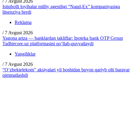
/
7 Avgust 2026
Istiqbolli loyihalar milliy agentligi “Naqd-Ex” kompaniyasiga
litsenziya berdi
Reklama
/
7 Avgust 2026
Yagona ariza — banklardan takliflar: Ipoteka bank OTP Group
Tadbircore.uz platformasini qo‘llab-quvvatlaydi
Yangiliklar
/
7 Avgust 2026
“O‘zbektelekom” aksiyalari yil boshidan buyon qariyb olti baravar
qimmatlashdi