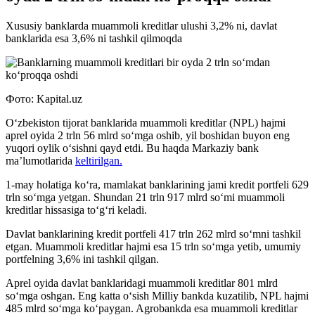
Xususiy banklarda muammoli kreditlar ulushi 3,2% ni, davlat
banklarida esa 3,6% ni tashkil qilmoqda
Фото: Kapital.uz
O‘zbekiston tijorat banklarida muammoli kreditlar (NPL) hajmi
aprel oyida 2 trln 56 mlrd so‘mga oshib, yil boshidan buyon eng
yuqori oylik o‘sishni qayd etdi. Bu haqda Markaziy bank
ma’lumotlarida
keltirilgan.
1-may holatiga ko‘ra, mamlakat banklarining jami kredit portfeli 629
trln so‘mga yetgan. Shundan 21 trln 917 mlrd so‘mi muammoli
kreditlar hissasiga to‘g‘ri keladi.
Davlat banklarining kredit portfeli 417 trln 262 mlrd so‘mni tashkil
etgan. Muammoli kreditlar hajmi esa 15 trln so‘mga yetib, umumiy
portfelning 3,6% ini tashkil qilgan.
Aprel oyida davlat banklaridagi muammoli kreditlar 801 mlrd
so‘mga oshgan. Eng katta o‘sish Milliy bankda kuzatilib, NPL hajmi
485 mlrd so‘mga ko‘paygan. Agrobankda esa muammoli kreditlar