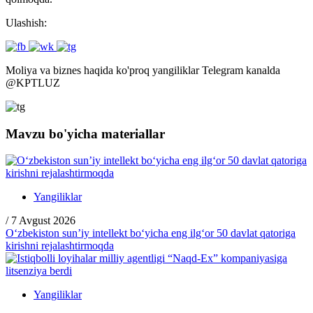
Ulashish:
Moliya va biznes haqida ko'proq yangiliklar Telegram kanalda
@
KPTLUZ
Mavzu bo'yicha materiallar
Yangiliklar
/
7 Avgust 2026
O‘zbekiston sun’iy intellekt bo‘yicha eng ilg‘or 50 davlat qatoriga
kirishni rejalashtirmoqda
Yangiliklar