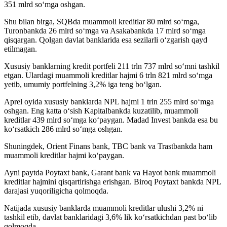
351 mlrd so‘mga oshgan.
Shu bilan birga, SQBda muammoli kreditlar 80 mlrd so‘mga,
Turonbankda 26 mlrd so‘mga va Asakabankda 17 mlrd so‘mga
qisqargan. Qolgan davlat banklarida esa sezilarli o‘zgarish qayd
etilmagan.
Xususiy banklarning kredit portfeli 211 trln 737 mlrd so‘mni tashkil
etgan. Ulardagi muammoli kreditlar hajmi 6 trln 821 mlrd so‘mga
yetib, umumiy portfelning 3,2% iga teng bo‘lgan.
Aprel oyida xususiy banklarda NPL hajmi 1 trln 255 mlrd so‘mga
oshgan. Eng katta o‘sish Kapitalbankda kuzatilib, muammoli
kreditlar 439 mlrd so‘mga ko‘paygan. Madad Invest bankda esa bu
ko‘rsatkich 286 mlrd so‘mga oshgan.
Shuningdek, Orient Finans bank, TBC bank va Trastbankda ham
muammoli kreditlar hajmi ko‘paygan.
Ayni paytda Poytaxt bank, Garant bank va Hayot bank muammoli
kreditlar hajmini qisqartirishga erishgan. Biroq Poytaxt bankda NPL
darajasi yuqoriligicha qolmoqda.
Natijada xususiy banklarda muammoli kreditlar ulushi 3,2% ni
tashkil etib, davlat banklaridagi 3,6% lik ko‘rsatkichdan past bo‘lib
qolmoqda.