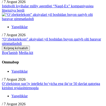
/
7 Avgust 2026
Istiqbolli loyihalar milliy agentligi “Naqd-Ex” kompaniyasiga
litsenziya berdi
Yangiliklar
/
7 Avgust 2026
“O‘zbektelekom” aksiyalari yil boshidan buyon qariyb olti baravar
qimmatlashdi
Ko'proq ko'rsatish
Bog'lanish
Media-kit
Ommabop
Yangiliklar
/
7 Avgust 2026
O‘zbekiston sun’iy intellekt bo‘yicha eng ilg‘or 50 davlat qatoriga
kirishni rejalashtirmoqda
Yangiliklar
/
7 Avgust 2026