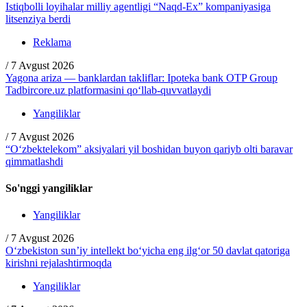
Istiqbolli loyihalar milliy agentligi “Naqd-Ex” kompaniyasiga
litsenziya berdi
Reklama
/
7 Avgust 2026
Yagona ariza — banklardan takliflar: Ipoteka bank OTP Group
Tadbircore.uz platformasini qo‘llab-quvvatlaydi
Yangiliklar
/
7 Avgust 2026
“O‘zbektelekom” aksiyalari yil boshidan buyon qariyb olti baravar
qimmatlashdi
So'nggi yangiliklar
Yangiliklar
/
7 Avgust 2026
O‘zbekiston sun’iy intellekt bo‘yicha eng ilg‘or 50 davlat qatoriga
kirishni rejalashtirmoqda
Yangiliklar