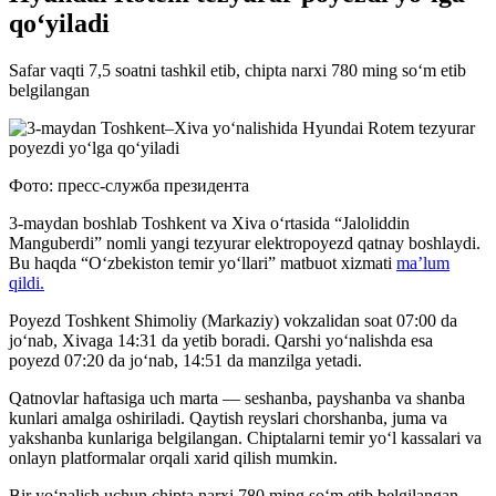
qo‘yiladi
Safar vaqti 7,5 soatni tashkil etib, chipta narxi 780 ming so‘m etib
belgilangan
Фото: пресс-служба президента
3-maydan boshlab Toshkent va Xiva o‘rtasida “Jaloliddin
Manguberdi” nomli yangi tezyurar elektropoyezd qatnay boshlaydi.
Bu haqda “O‘zbekiston temir yo‘llari” matbuot xizmati
ma’lum
qildi.
Poyezd Toshkent Shimoliy (Markaziy) vokzalidan soat 07:00 da
jo‘nab, Xivaga 14:31 da yetib boradi. Qarshi yo‘nalishda esa
poyezd 07:20 da jo‘nab, 14:51 da manzilga yetadi.
Qatnovlar haftasiga uch marta — seshanba, payshanba va shanba
kunlari amalga oshiriladi. Qaytish reyslari chorshanba, juma va
yakshanba kunlariga belgilangan. Chiptalarni temir yo‘l kassalari va
onlayn platformalar orqali xarid qilish mumkin.
Bir yo‘nalish uchun chipta narxi 780 ming so‘m etib belgilangan.