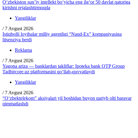
O‘zbekiston sun’iy intellekt bo‘yicha eng ilg‘or 50 davlat qatoriga
kirishni rejalashtirmoqda
Yangiliklar
/
7 Avgust 2026
Istiqbolli loyihalar milliy agentligi “Naqd-Ex” kompaniyasiga
litsenziya berdi
Reklama
/
7 Avgust 2026
Yagona ariza — banklardan takliflar: Ipoteka bank OTP Group
Tadbircore.uz platformasini qo‘llab-quvvatlaydi
Yangiliklar
/
7 Avgust 2026
“O‘zbektelekom” aksiyalari yil boshidan buyon qariyb olti baravar
qimmatlashdi