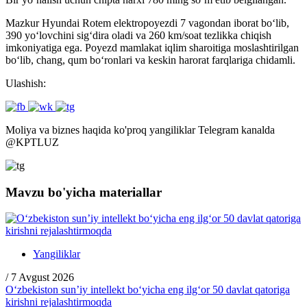
Mazkur Hyundai Rotem elektropoyezdi 7 vagondan iborat bo‘lib,
390 yo‘lovchini sig‘dira oladi va 260 km/soat tezlikka chiqish
imkoniyatiga ega. Poyezd mamlakat iqlim sharoitiga moslashtirilgan
bo‘lib, chang, qum bo‘ronlari va keskin harorat farqlariga chidamli.
Ulashish:
Moliya va biznes haqida ko'proq yangiliklar Telegram kanalda
@
KPTLUZ
Mavzu bo'yicha materiallar
Yangiliklar
/
7 Avgust 2026
O‘zbekiston sun’iy intellekt bo‘yicha eng ilg‘or 50 davlat qatoriga
kirishni rejalashtirmoqda