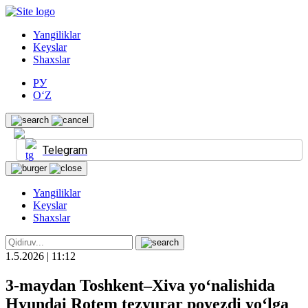
Yangiliklar
Keyslar
Shaxslar
РУ
O‘Z
Telegram
Yangiliklar
Keyslar
Shaxslar
1.5.2026 | 11:12
3-maydan Toshkent–Xiva yo‘nalishida
Hyundai Rotem tezyurar poyezdi yo‘lga