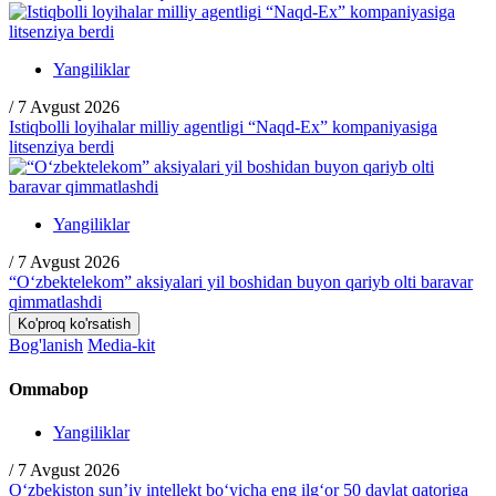
Yangiliklar
/
7 Avgust 2026
Istiqbolli loyihalar milliy agentligi “Naqd-Ex” kompaniyasiga
litsenziya berdi
Yangiliklar
/
7 Avgust 2026
“O‘zbektelekom” aksiyalari yil boshidan buyon qariyb olti baravar
qimmatlashdi
Ko'proq ko'rsatish
Bog'lanish
Media-kit
Ommabop
Yangiliklar
/
7 Avgust 2026
O‘zbekiston sun’iy intellekt bo‘yicha eng ilg‘or 50 davlat qatoriga