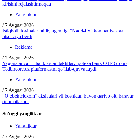
kirishni rejalashtirmoqda
Yangiliklar
/
7 Avgust 2026
Istiqbolli loyihalar milliy agentligi “Naqd-Ex” kompaniyasiga
litsenziya berdi
Reklama
/
7 Avgust 2026
Yagona ariza — banklardan takliflar: Ipoteka bank OTP Group
Tadbircore.uz platformasini qo‘llab-quvvatlaydi
Yangiliklar
/
7 Avgust 2026
“O‘zbektelekom” aksiyalari yil boshidan buyon qariyb olti baravar
qimmatlashdi
So'nggi yangiliklar
Yangiliklar
/
7 Avgust 2026