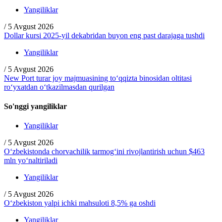
Yangiliklar
/
5 Avgust 2026
Dollar kursi 2025-yil dekabridan buyon eng past darajaga tushdi
Yangiliklar
/
5 Avgust 2026
New Port turar joy majmuasining to‘qqizta binosidan oltitasi
ro‘yxatdan o‘tkazilmasdan qurilgan
So'nggi yangiliklar
Yangiliklar
/
5 Avgust 2026
O‘zbekistonda chorvachilik tarmog‘ini rivojlantirish uchun $463
mln yo‘naltiriladi
Yangiliklar
/
5 Avgust 2026
O‘zbekiston yalpi ichki mahsuloti 8,5% ga oshdi
Yangiliklar