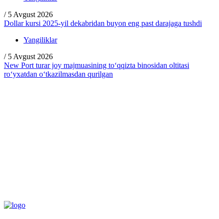
/
5 Avgust 2026
Dollar kursi 2025-yil dekabridan buyon eng past darajaga tushdi
Yangiliklar
/
5 Avgust 2026
New Port turar joy majmuasining to‘qqizta binosidan oltitasi
ro‘yxatdan o‘tkazilmasdan qurilgan