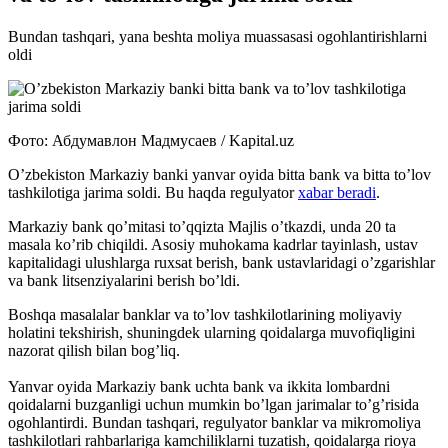
Bundan tashqari, yana beshta moliya muassasasi ogohlantirishlarni
oldi
Фото: Абдумавлон Мадмусаев / Kapital.uz
O’zbekiston Markaziy banki yanvar oyida bitta bank va bitta to’lov
tashkilotiga jarima soldi. Bu haqda regulyator
xabar beradi
.
Markaziy bank qo’mitasi to’qqizta Majlis o’tkazdi, unda 20 ta
masala ko’rib chiqildi. Asosiy muhokama kadrlar tayinlash, ustav
kapitalidagi ulushlarga ruxsat berish, bank ustavlaridagi o’zgarishlar
va bank litsenziyalarini berish bo’ldi.
Boshqa masalalar banklar va to’lov tashkilotlarining moliyaviy
holatini tekshirish, shuningdek ularning qoidalarga muvofiqligini
nazorat qilish bilan bog’liq.
Yanvar oyida Markaziy bank uchta bank va ikkita lombardni
qoidalarni buzganligi uchun mumkin bo’lgan jarimalar to’g’risida
ogohlantirdi. Bundan tashqari, regulyator banklar va mikromoliya
tashkilotlari rahbarlariga kamchiliklarni tuzatish, qoidalarga rioya