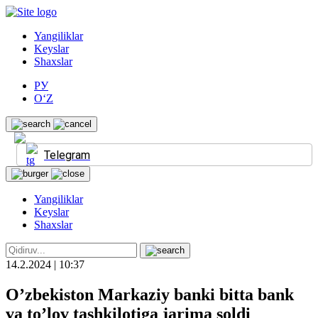
Yangiliklar
Keyslar
Shaxslar
РУ
O‘Z
Telegram
Yangiliklar
Keyslar
Shaxslar
14.2.2024 | 10:37
O’zbekiston Markaziy banki bitta bank
va to’lov tashkilotiga jarima soldi