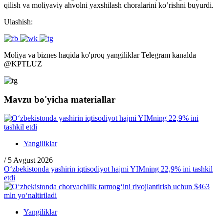
qilish va moliyaviy ahvolni yaxshilash choralarini ko’rishni buyurdi.
Ulashish:
Moliya va biznes haqida ko'proq yangiliklar Telegram kanalda
@
KPTLUZ
Mavzu bo'yicha materiallar
Yangiliklar
/
5 Avgust 2026
O‘zbekistonda yashirin iqtisodiyot hajmi YIMning 22,9% ini tashkil
etdi
Yangiliklar