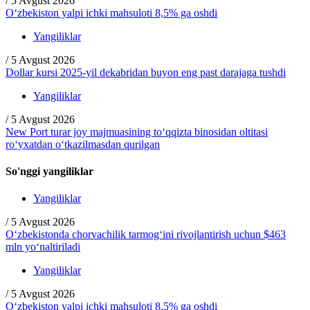
/
5 Avgust 2026
O‘zbekiston yalpi ichki mahsuloti 8,5% ga oshdi
Yangiliklar
/
5 Avgust 2026
Dollar kursi 2025-yil dekabridan buyon eng past darajaga tushdi
Yangiliklar
/
5 Avgust 2026
New Port turar joy majmuasining to‘qqizta binosidan oltitasi
ro‘yxatdan o‘tkazilmasdan qurilgan
So'nggi yangiliklar
Yangiliklar
/
5 Avgust 2026
O‘zbekistonda chorvachilik tarmog‘ini rivojlantirish uchun $463
mln yo‘naltiriladi
Yangiliklar
/
5 Avgust 2026
O‘zbekiston yalpi ichki mahsuloti 8,5% ga oshdi