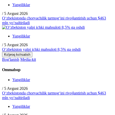
Yangiliklar
/
5 Avgust 2026
O‘zbekistonda chorvachilik tarmog‘ini rivojlantirish uchun $463
mln yo‘naltiriladi
Yangiliklar
/
5 Avgust 2026
O‘zbekiston yalpi ichki mahsuloti 8,5% ga oshdi
Ko'proq ko'rsatish
Bog'lanish
Media-kit
Ommabop
Yangiliklar
/
5 Avgust 2026
O‘zbekistonda chorvachilik tarmog‘ini rivojlantirish uchun $463
mln yo‘naltiriladi
Yangiliklar