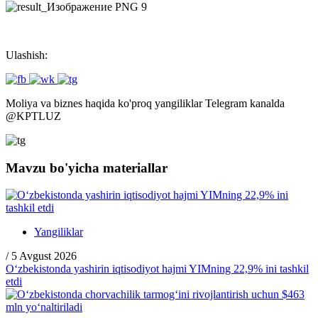
Ulashish:
Moliya va biznes haqida ko'proq yangiliklar Telegram kanalda
@
KPTLUZ
Mavzu bo'yicha materiallar
Yangiliklar
/
5 Avgust 2026
O‘zbekistonda yashirin iqtisodiyot hajmi YIMning 22,9% ini tashkil
etdi