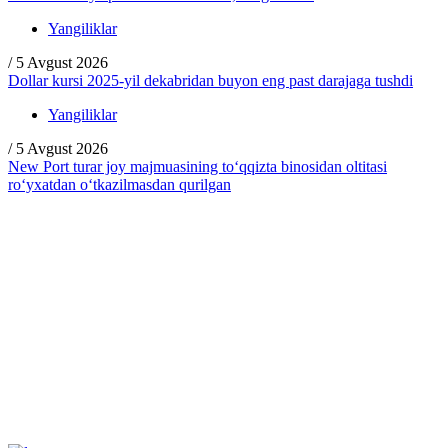
Yangiliklar
/
5 Avgust 2026
Dollar kursi 2025-yil dekabridan buyon eng past darajaga tushdi
Yangiliklar
/
5 Avgust 2026
New Port turar joy majmuasining to‘qqizta binosidan oltitasi
ro‘yxatdan o‘tkazilmasdan qurilgan