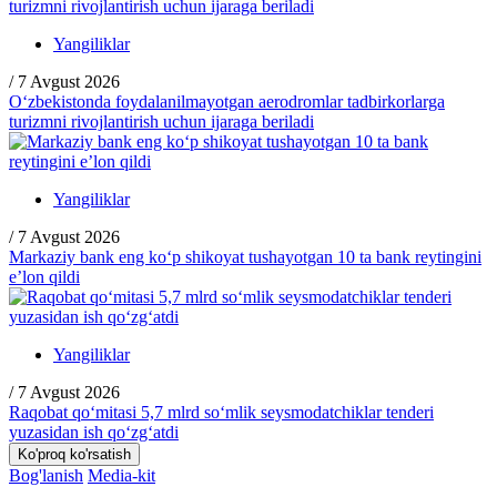
Yangiliklar
/
7 Avgust 2026
O‘zbekistonda foydalanilmayotgan aerodromlar tadbirkorlarga
turizmni rivojlantirish uchun ijaraga beriladi
Yangiliklar
/
7 Avgust 2026
Markaziy bank eng ko‘p shikoyat tushayotgan 10 ta bank reytingini
e’lon qildi
Yangiliklar
/
7 Avgust 2026
Raqobat qo‘mitasi 5,7 mlrd so‘mlik seysmodatchiklar tenderi
yuzasidan ish qo‘zg‘atdi
Ko'proq ko'rsatish
Bog'lanish
Media-kit