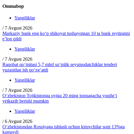
Ommabop
Yangiliklar
/
7 Avgust 2026
Markaziy bank eng ko‘p shikoyat tushayotgan 10 ta bank reytingini
e’lon qildi
Yangiliklar
/
7 Avgust 2026
Raqobat qo‘mitasi 5,7 mlrd so‘mlik seysmodatchiklar tenderi
yuzasidan ish qo‘zg‘atdi
Yangiliklar
/
7 Avgust 2026
O‘zbekiston Tojikistonga oyiga 20 ming tonnagacha yoqilg‘i
yetkazib berishi mumkin
Yangiliklar
/
6 Avgust 2026
O‘zbekistondan Rossiyaga ishlash uchun kiruvchilar soni 13%ga
kamaydi