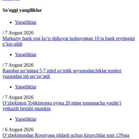
So'nggi yangiliklar
Yangiliklar
/
7 Avgust 2026
Markaziy bank eng ko‘p shikoyat tushayotgan 10 ta bank reytingini
e’lon qildi
Yangiliklar
/
7 Avgust 2026
Raqobat qo‘mitasi 5,7 mlrd so‘mlik seysmodatchiklar tenderi
yuzasidan ish qo‘zg‘atdi
Yangiliklar
/
7 Avgust 2026
O‘zbekiston Tojikistonga oyiga 20 ming tonnagacha yoqilg‘i
yetkazib berishi mumkin
Yangiliklar
/
6 Avgust 2026
O‘zbekistondan Rossiyaga ishlash uchun kiruvchilar soni 13%ga