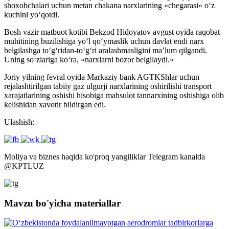
shoxobchalari uchun metan chakana narxlarining «chegarasi» o‘z
kuchini yo‘qotdi.
Bosh vazir matbuot kotibi Bekzod Hidoyatov avgust oyida raqobat
muhitining buzilishiga yo‘l qo‘ymaslik uchun davlat endi narx
belgilashga to‘g‘ridan-to‘g‘ri aralashmasligini ma’lum qilgandi.
Uning so‘zlariga ko‘ra, «narxlarni bozor belgilaydi.»
Joriy yilning fevral oyida Markaziy bank AGTKShlar uchun
rejalashtirilgan tabiiy gaz ulgurji narxlarining oshirilishi transport
xarajatlarining oshishi hisobiga mahsulot tannarxining oshishiga olib
kelishidan xavotir bildirgan edi.
Ulashish:
Moliya va biznes haqida ko'proq yangiliklar Telegram kanalda
@
KPTLUZ
Mavzu bo'yicha materiallar