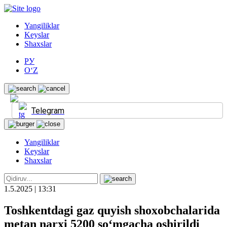
Yangiliklar
Keyslar
Shaxslar
РУ
O‘Z
Telegram
Yangiliklar
Keyslar
Shaxslar
1.5.2025 | 13:31
Toshkentdagi gaz quyish shoxobchalarida
metan narxi 5200 so‘mgacha oshirildi