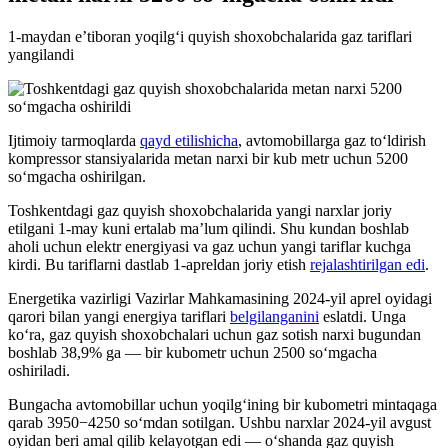
1-maydan e’tiboran yoqilg‘i quyish shoxobchalarida gaz tariflari
yangilandi
Ijtimoiy tarmoqlarda
qayd etilishicha
, avtomobillarga gaz to‘ldirish
kompressor stansiyalarida metan narxi bir kub metr uchun 5200
so‘mgacha oshirilgan.
Toshkentdagi gaz quyish shoxobchalarida yangi narxlar joriy
etilgani 1-may kuni ertalab ma’lum qilindi. Shu kundan boshlab
aholi uchun elektr energiyasi va gaz uchun yangi tariflar kuchga
kirdi. Bu tariflarni dastlab 1-apreldan joriy etish
rejalashtirilgan edi
.
Energetika vazirligi Vazirlar Mahkamasining 2024-yil aprel oyidagi
qarori bilan yangi energiya tariflari
belgilanganini
eslatdi. Unga
ko‘ra, gaz quyish shoxobchalari uchun gaz sotish narxi bugundan
boshlab 38,9% ga — bir kubometr uchun 2500 so‘mgacha
oshiriladi.
Bungacha avtomobillar uchun yoqilg‘ining bir kubometri mintaqaga
qarab 3950−4250 so‘mdan sotilgan. Ushbu narxlar 2024-yil avgust
oyidan beri amal qilib kelayotgan edi — o‘shanda gaz quyish