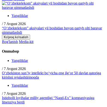
Yangiliklar
/
7 Avgust 2026
“O‘zbektelekom” aksiyalari yil boshidan buyon qariyb olti baravar
qimmatlashdi
Ko'proq ko'rsatish
Bog'lanish
Media-kit
Ommabop
Yangiliklar
/
7 Avgust 2026
O‘zbekiston sun’iy intellekt bo‘yicha eng ilg‘or 50 davlat qatoriga
kirishni rejalashtirmoqda
Yangiliklar
/
7 Avgust 2026
Istiqbolli loyihalar milliy agentligi “Naqd-Ex” kompaniyasiga
litsenziya berdi