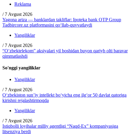
Reklama
/
7 Avgust 2026
Yagona ariza — banklardan takliflar: Ipoteka bank OTP Group
Tadbircore.uz platformasini qo‘llab-quvvatlaydi
Yangiliklar
/
7 Avgust 2026
“O‘zbektelekom” aksiyalari yil boshidan buyon qariyb olti baravar
qimmatlashdi
So'nggi yangiliklar
Yangiliklar
/
7 Avgust 2026
O‘zbekiston sun’iy intellekt bo‘yicha eng ilg‘or 50 davlat qatoriga
kirishni rejalashtirmoqda
Yangiliklar
/
7 Avgust 2026
Istiqbolli loyihalar milliy agentligi “Naqd-Ex” kompaniyasiga
litsenziya berdi