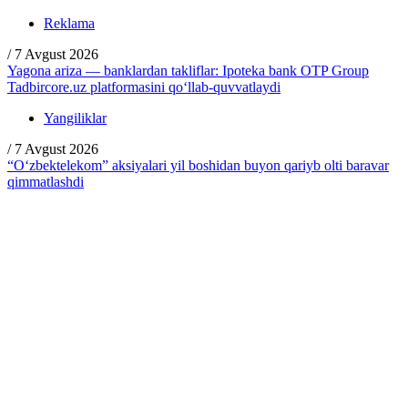
Reklama
/
7 Avgust 2026
Yagona ariza — banklardan takliflar: Ipoteka bank OTP Group
Tadbircore.uz platformasini qo‘llab-quvvatlaydi
Yangiliklar
/
7 Avgust 2026
“O‘zbektelekom” aksiyalari yil boshidan buyon qariyb olti baravar
qimmatlashdi