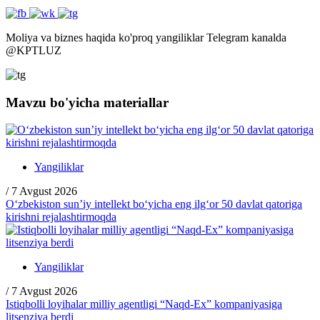
Moliya va biznes haqida ko'proq yangiliklar Telegram kanalda
@
KPTLUZ
Mavzu bo'yicha materiallar
Yangiliklar
/
7 Avgust 2026
O‘zbekiston sun’iy intellekt bo‘yicha eng ilg‘or 50 davlat qatoriga
kirishni rejalashtirmoqda
Yangiliklar
/
7 Avgust 2026
Istiqbolli loyihalar milliy agentligi “Naqd-Ex” kompaniyasiga
litsenziya berdi