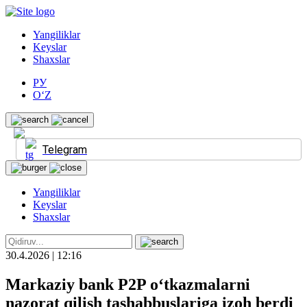
Yangiliklar
Keyslar
Shaxslar
РУ
O‘Z
Telegram
Yangiliklar
Keyslar
Shaxslar
30.4.2026 | 12:16
Markaziy bank P2P o‘tkazmalarni
nazorat qilish tashabbuslariga izoh berdi