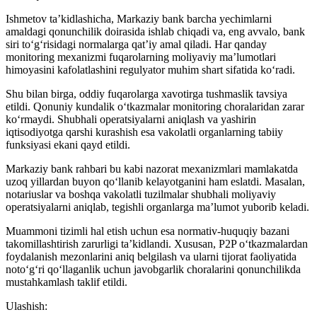
Ishmetov ta’kidlashicha, Markaziy bank barcha yechimlarni
amaldagi qonunchilik doirasida ishlab chiqadi va, eng avvalo, bank
siri to‘g‘risidagi normalarga qat’iy amal qiladi. Har qanday
monitoring mexanizmi fuqarolarning moliyaviy ma’lumotlari
himoyasini kafolatlashini regulyator muhim shart sifatida ko‘radi.
Shu bilan birga, oddiy fuqarolarga xavotirga tushmaslik tavsiya
etildi. Qonuniy kundalik o‘tkazmalar monitoring choralaridan zarar
ko‘rmaydi. Shubhali operatsiyalarni aniqlash va yashirin
iqtisodiyotga qarshi kurashish esa vakolatli organlarning tabiiy
funksiyasi ekani qayd etildi.
Markaziy bank rahbari bu kabi nazorat mexanizmlari mamlakatda
uzoq yillardan buyon qo‘llanib kelayotganini ham eslatdi. Masalan,
notariuslar va boshqa vakolatli tuzilmalar shubhali moliyaviy
operatsiyalarni aniqlab, tegishli organlarga ma’lumot yuborib keladi.
Muammoni tizimli hal etish uchun esa normativ-huquqiy bazani
takomillashtirish zarurligi ta’kidlandi. Xususan, P2P o‘tkazmalardan
foydalanish mezonlarini aniq belgilash va ularni tijorat faoliyatida
noto‘g‘ri qo‘llaganlik uchun javobgarlik choralarini qonunchilikda
mustahkamlash taklif etildi.
Ulashish: