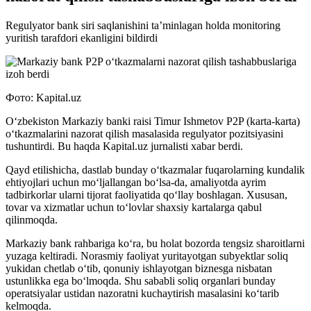
Regulyator bank siri saqlanishini ta’minlagan holda monitoring
yuritish tarafdori ekanligini bildirdi
Фото: Kapital.uz
O‘zbekiston Markaziy banki raisi Timur Ishmetov P2P (karta-karta)
o‘tkazmalarini nazorat qilish masalasida regulyator pozitsiyasini
tushuntirdi. Bu haqda Kapital.uz jurnalisti xabar berdi.
Qayd etilishicha, dastlab bunday o‘tkazmalar fuqarolarning kundalik
ehtiyojlari uchun mo‘ljallangan bo‘lsa-da, amaliyotda ayrim
tadbirkorlar ularni tijorat faoliyatida qo‘llay boshlagan. Xususan,
tovar va xizmatlar uchun to‘lovlar shaxsiy kartalarga qabul
qilinmoqda.
Markaziy bank rahbariga ko‘ra, bu holat bozorda tengsiz sharoitlarni
yuzaga keltiradi. Norasmiy faoliyat yuritayotgan subyektlar soliq
yukidan chetlab o‘tib, qonuniy ishlayotgan biznesga nisbatan
ustunlikka ega bo‘lmoqda. Shu sababli soliq organlari bunday
operatsiyalar ustidan nazoratni kuchaytirish masalasini ko‘tarib
kelmoqda.