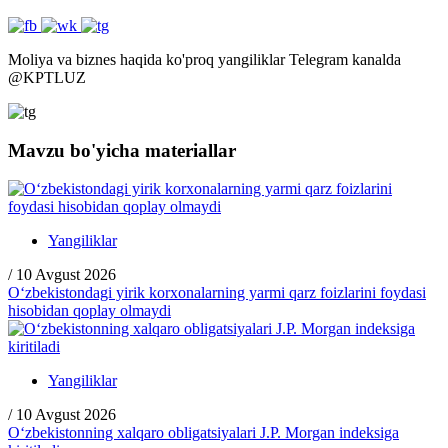
Moliya va biznes haqida ko'proq yangiliklar Telegram kanalda
@
KPTLUZ
Mavzu bo'yicha materiallar
Yangiliklar
/
10 Avgust 2026
O‘zbekistondagi yirik korxonalarning yarmi qarz foizlarini foydasi
hisobidan qoplay olmaydi
Yangiliklar
/
10 Avgust 2026
O‘zbekistonning xalqaro obligatsiyalari J.P. Morgan indeksiga