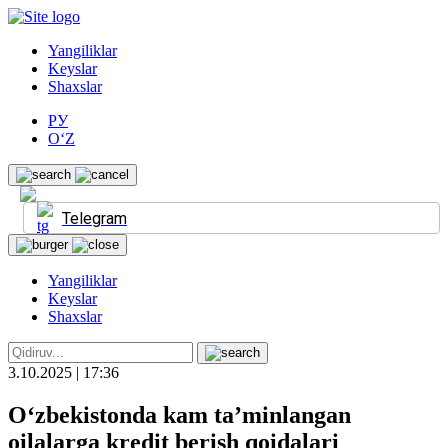
Yangiliklar
Keyslar
Shaxslar
РУ
O‘Z
Telegram
Yangiliklar
Keyslar
Shaxslar
3.10.2025 | 17:36
O‘zbekistonda kam ta’minlangan
oilalarga kredit berish qoidalari