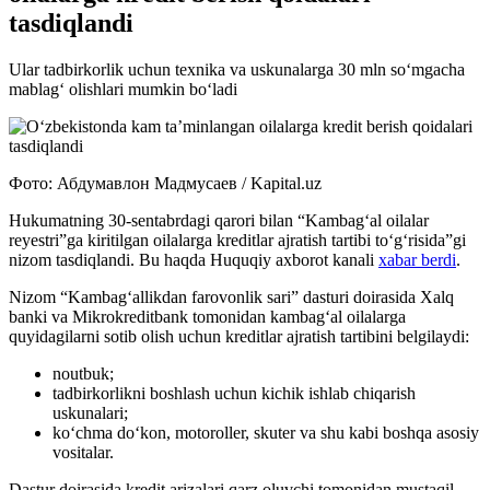
tasdiqlandi
Ular tadbirkorlik uchun texnika va uskunalarga 30 mln so‘mgacha
mablag‘ olishlari mumkin bo‘ladi
Фото: Абдумавлон Мадмусаев / Kapital.uz
Hukumatning 30-sentabrdagi qarori bilan “Kambag‘al oilalar
reyestri”ga kiritilgan oilalarga kreditlar ajratish tartibi to‘g‘risida”gi
nizom tasdiqlandi. Bu haqda Huquqiy axborot kanali
xabar berdi
.
Nizom “Kambag‘allikdan farovonlik sari” dasturi doirasida Xalq
banki va Mikrokreditbank tomonidan kambag‘al oilalarga
quyidagilarni sotib olish uchun kreditlar ajratish tartibini belgilaydi:
noutbuk;
tadbirkorlikni boshlash uchun kichik ishlab chiqarish
uskunalari;
ko‘chma do‘kon, motoroller, skuter va shu kabi boshqa asosiy
vositalar.
Dastur doirasida kredit arizalari qarz oluvchi tomonidan mustaqil