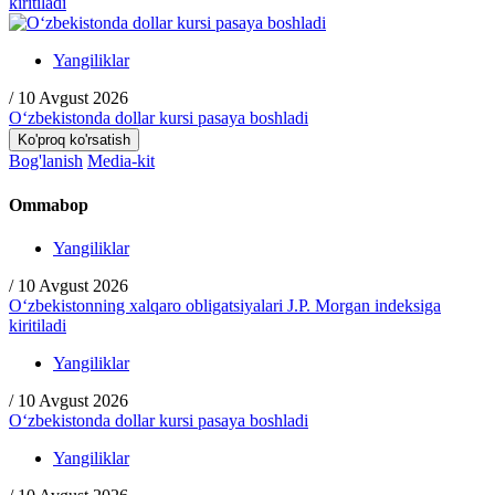
kiritiladi
Yangiliklar
/
10 Avgust 2026
O‘zbekistonda dollar kursi pasaya boshladi
Ko'proq ko'rsatish
Bog'lanish
Media-kit
Ommabop
Yangiliklar
/
10 Avgust 2026
O‘zbekistonning xalqaro obligatsiyalari J.P. Morgan indeksiga
kiritiladi
Yangiliklar
/
10 Avgust 2026
O‘zbekistonda dollar kursi pasaya boshladi
Yangiliklar