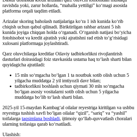
ravishda yoki, zarur hollarda, “mahalla yettiligi” ko‘magi asosida
platforma orqali taqdim etiladi.
Arizalar skoring baholash natijalariga ko‘ra 1 ish kunida ko‘rib
chiqish uchun qabul qilinadi. Biriktirilgan rahbar arizani 5 ish
kunida joyiga chiqqan holda o‘rganadi. O‘rganish natijasi bo‘yicha
fotohisobot va kredit ajratish yoki ajratishni rad etish to‘g‘risidagi
xulosani platformaga joylashtiradi.
Qarz oluvchilarga kreditlar Oilaviy tadbirkorlikni rivojlantirish
dasturlari doirasidagi foiz stavkasida ustama haq to‘lash sharti bilan
quyidagicha ajratiladi:
15 mln so‘mgacha bo‘lgan 1 ta noutbuk sotib olish uchun 5
yilgacha muddatga 2 yil imtiyozli davr bilan;
tadbirkorlikni boshlash uchun qiymati 30 mln so‘mgacha
bo‘lgan asosiy vositalarni sotib olish uchun 5 yilgacha
muddatga bo‘lib to‘lash sharti bilan.
2025-yil 15-maydan Kambag‘al oilalar reyestriga kiritilgan va ushbu
reyestrga tushish xavfi bo‘lgan oilalar “qizil”, “sariq” va “yashil”
toifalarga
taqsimlana boshladi
, ijtimoiy qo‘llab-quvvatlash choralari
ularning toifasiga qarab ko‘rsatiladi.
Ulashish: