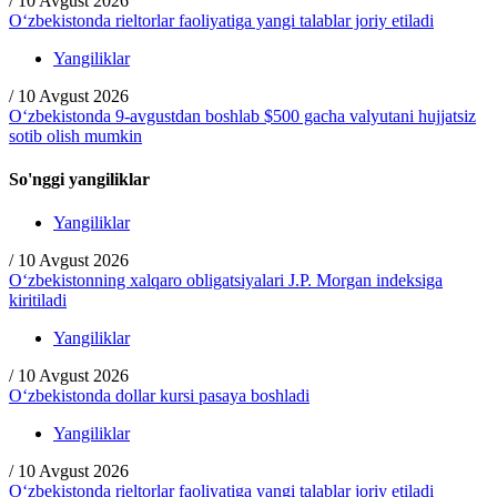
/
10 Avgust 2026
O‘zbekistonda rieltorlar faoliyatiga yangi talablar joriy etiladi
Yangiliklar
/
10 Avgust 2026
O‘zbekistonda 9-avgustdan boshlab $500 gacha valyutani hujjatsiz
sotib olish mumkin
So'nggi yangiliklar
Yangiliklar
/
10 Avgust 2026
O‘zbekistonning xalqaro obligatsiyalari J.P. Morgan indeksiga
kiritiladi
Yangiliklar
/
10 Avgust 2026
O‘zbekistonda dollar kursi pasaya boshladi
Yangiliklar
/
10 Avgust 2026
O‘zbekistonda rieltorlar faoliyatiga yangi talablar joriy etiladi