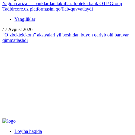
Yagona ariza — banklardan takliflar: Ipoteka bank OTP Group
Tadbircore.uz platformasini qo‘llab-quvvatlaydi
Yangiliklar
/
7 Avgust 2026
“O‘zbektelekom” aksiyalari yil boshidan buyon qariyb olti baravar
qimmatlashdi
Loyiha haqida