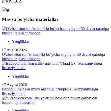
@
KPTLUZ
Mavzu bo'yicha materiallar
Yangiliklar
/
7 Avgust 2026
O‘zbekiston sun’iy intellekt bo‘yicha eng ilg‘or 50 davlat qatoriga
kirishni rejalashtirmoqda
Yangiliklar
/
7 Avgust 2026
Istiqbolli loyihalar milliy agentligi “Naqd-Ex” kompaniyasiga
litsenziya berdi
Yangiliklar