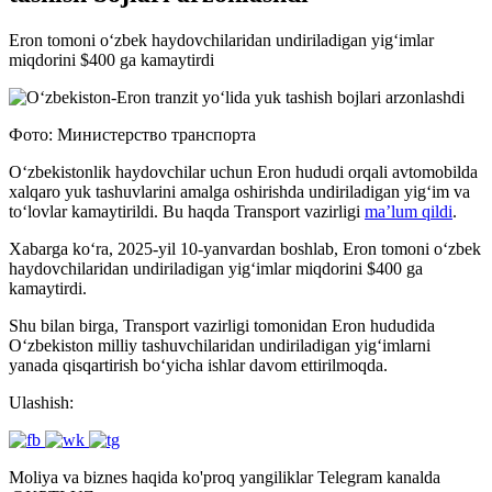
Eron tomoni o‘zbek haydovchilaridan undiriladigan yig‘imlar
miqdorini $400 ga kamaytirdi
Фото: Министерство транспорта
O‘zbekistonlik haydovchilar uchun Eron hududi orqali avtomobilda
xalqaro yuk tashuvlarini amalga oshirishda undiriladigan yig‘im va
to‘lovlar kamaytirildi. Bu haqda Transport vazirligi
ma’lum qildi
.
Xabarga ko‘ra, 2025-yil 10-yanvardan boshlab, Eron tomoni o‘zbek
haydovchilaridan undiriladigan yig‘imlar miqdorini $400 ga
kamaytirdi.
Shu bilan birga, Transport vazirligi tomonidan Eron hududida
O‘zbekiston milliy tashuvchilaridan undiriladigan yig‘imlarni
yanada qisqartirish bo‘yicha ishlar davom ettirilmoqda.
Ulashish:
Moliya va biznes haqida ko'proq yangiliklar Telegram kanalda