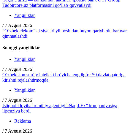
Tadbircore.uz platformasini qo‘llab-quvvatlaydi
Yangiliklar
/
7 Avgust 2026
“O‘zbektelekom” aksiyalari yil boshidan buyon qariyb olti baravar
qimmatlashdi
So'nggi yangiliklar
Yangiliklar
/
7 Avgust 2026
O‘zbekiston sun’iy intellekt bo‘yicha eng ilg‘or 50 davlat qatoriga
kirishni rejalashtirmoqda
Yangiliklar
/
7 Avgust 2026
Istiqbolli loyihalar milliy agentligi “Naqd-Ex” kompaniyasiga
litsenziya berdi
Reklama
/
7 Avgust 2026