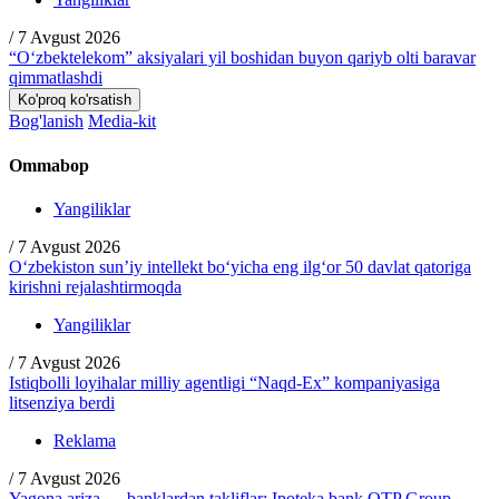
/
7 Avgust 2026
“O‘zbektelekom” aksiyalari yil boshidan buyon qariyb olti baravar
qimmatlashdi
Ko'proq ko'rsatish
Bog'lanish
Media-kit
Ommabop
Yangiliklar
/
7 Avgust 2026
O‘zbekiston sun’iy intellekt bo‘yicha eng ilg‘or 50 davlat qatoriga
kirishni rejalashtirmoqda
Yangiliklar
/
7 Avgust 2026
Istiqbolli loyihalar milliy agentligi “Naqd-Ex” kompaniyasiga
litsenziya berdi
Reklama
/
7 Avgust 2026
Yagona ariza — banklardan takliflar: Ipoteka bank OTP Group