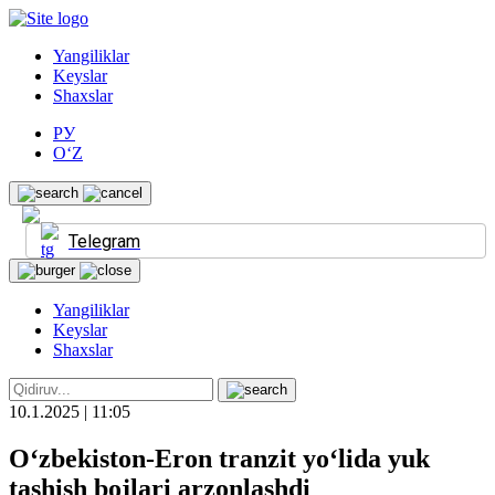
Yangiliklar
Keyslar
Shaxslar
РУ
O‘Z
Telegram
Yangiliklar
Keyslar
Shaxslar
10.1.2025 | 11:05
O‘zbekiston-Eron tranzit yo‘lida yuk
tashish bojlari arzonlashdi