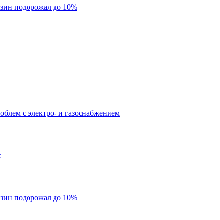
нзин подорожал до 10%
облем с электро- и газоснабжением
х
нзин подорожал до 10%