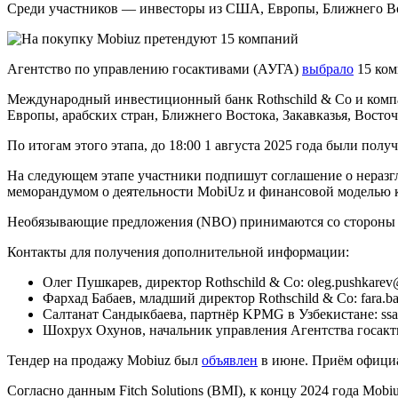
Среди участников — инвесторы из США, Европы, Ближнего В
Агентство по управлению госактивами (АУГА)
выбрало
15 ком
Международный инвестиционный банк Rothschild & Co и комп
Европы, арабских стран, Ближнего Востока, Закавказья, Вост
По итогам этого этапа, до 18:00 1 августа 2025 года были по
На следующем этапе участники подпишут соглашение о нераз
меморандумом о деятельности MobiUz и финансовой моделью
Необязывающие предложения (NBO) принимаются со стороны Кон
Контакты для получения дополнительной информации:
Олег Пушкарев, директор Rothschild & Co: oleg.pushkarev@
Фархад Бабаев, младший директор Rothschild & Co: fara.ba
Салтанат Сандыкбаева, партнёр KPMG в Узбекистане: ssa
Шохрух Охунов, начальник управления Агентства госактив
Тендер на продажу Mobiuz был
объявлен
в июне. Приём официал
Согласно данным Fitch Solutions (BMI), к концу 2024 года Mobi