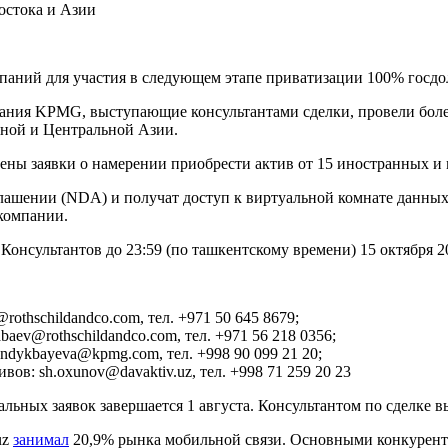
остока и Азии
паний для участия в следующем этапе приватизации 100% госдоли
ания KPMG, выступающие консультантами сделки, провели боле
очной и Центральной Азии.
лучены заявки о намерении приобрести актив от 15 иностранных 
глашении (NDA) и получат доступ к виртуальной комнате данн
 компании.
сультантов до 23:59 (по ташкентскому времени) 15 октября 20
rothschildandco.com, тел. +971 50 645 8679;
baev@rothschildandco.com, тел. +971 56 218 0356;
ndykbayeva@kpmg.com, тел. +998 90 099 21 20;
ов: sh.oxunov@davaktiv.uz, тел. +998 71 259 20 23
ьных заявок завершается 1 августа. Консультантом по сделке вы
uz
занимал
20,9% рынка мобильной связи. Основными конкурента