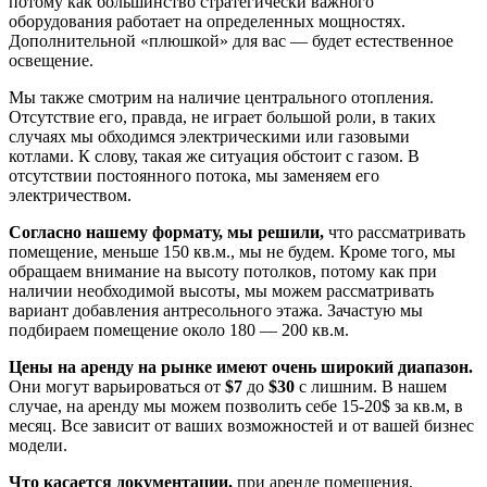
потому как большинство стратегически важного
оборудования работает на определенных мощностях.
Дополнительной «плюшкой» для вас — будет естественное
освещение.
Мы также смотрим на наличие центрального отопления.
Отсутствие его, правда, не играет большой роли, в таких
случаях мы обходимся электрическими или газовыми
котлами. К слову, такая же ситуация обстоит с газом. В
отсутствии постоянного потока, мы заменяем его
электричеством.
Согласно нашему формату, мы решили,
что рассматривать
помещение, меньше 150 кв.м., мы не будем. Кроме того, мы
обращаем внимание на высоту потолков, потому как при
наличии необходимой высоты, мы можем рассматривать
вариант добавления антресольного этажа. Зачастую мы
подбираем помещение около 180 — 200 кв.м.
Цены на аренду на рынке имеют очень широкий диапазон.
Они могут варьироваться от
$7
до
$30
c лишним. В нашем
случае, на аренду мы можем позволить себе 15-20$ за кв.м, в
месяц. Все зависит от ваших возможностей и от вашей бизнес
модели.
Что касается документации,
при аренде помещения,