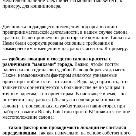
желательно наличие электричества мощностью 380 Вт., к
примеру, для кондиционера.
Для поиска подходящего помещения под организацию
предпринимательской деятельности, в нашем случае салона
красоты, были привлечены риэлторские компании Ташкента.
Нами были сформулированы основные требования к
коммерческим помещениям для работы агентов. К примеру:
— удобная локация и соседство салона красоты с
различными “маяками” города.
Важно, чтобы гостям
нашего салона одинаково удобно было добираться до места.
Также, немаловажным фактором являются узнаваемые
ориентиры поблизости от салона. Ведь надо признать, что
ташкентцы ориентируются в большинстве не по улицам и
точным адресам, а по ориентирам. В настоящее время, по
истечении года работы (26 августа годовщина открытия
салона) в поисковиках, службах такси и навигаторах при
наборе названия Beauty Point или просто BP появится точное
местоположение салона;
— такой фактор как проходимость локации не считался
определяющим,
так как изначально, на основе собственного