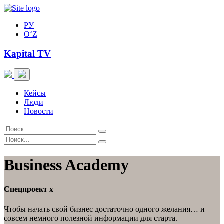
РУ
O‘Z
Kapital TV
Кейсы
Люди
Новости
Business Academy
Спецпроект
x
Чтобы начать свой бизнес достаточно одного желания… и
совсем немного полезной информации для старта.