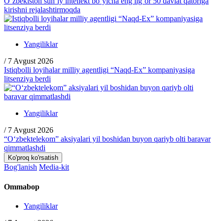
O‘zbekiston sun’iy intellekt bo‘yicha eng ilg‘or 50 davlat qatoriga
kirishni rejalashtirmoqda
Yangiliklar
/
7 Avgust 2026
Istiqbolli loyihalar milliy agentligi “Naqd-Ex” kompaniyasiga
litsenziya berdi
Yangiliklar
/
7 Avgust 2026
“O‘zbektelekom” aksiyalari yil boshidan buyon qariyb olti baravar
qimmatlashdi
Ko'proq ko'rsatish
Bog'lanish
Media-kit
Ommabop
Yangiliklar