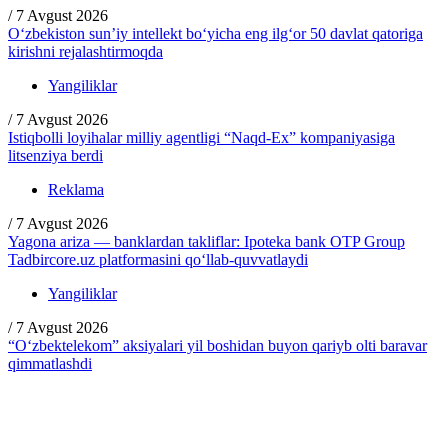
/
7 Avgust 2026
O‘zbekiston sun’iy intellekt bo‘yicha eng ilg‘or 50 davlat qatoriga
kirishni rejalashtirmoqda
Yangiliklar
/
7 Avgust 2026
Istiqbolli loyihalar milliy agentligi “Naqd-Ex” kompaniyasiga
litsenziya berdi
Reklama
/
7 Avgust 2026
Yagona ariza — banklardan takliflar: Ipoteka bank OTP Group
Tadbircore.uz platformasini qo‘llab-quvvatlaydi
Yangiliklar
/
7 Avgust 2026
“O‘zbektelekom” aksiyalari yil boshidan buyon qariyb olti baravar
qimmatlashdi