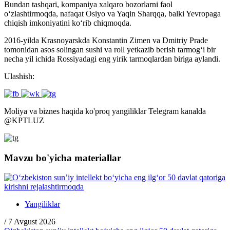
Bundan tashqari, kompaniya xalqaro bozorlarni faol
o‘zlashtirmoqda, nafaqat Osiyo va Yaqin Sharqqa, balki Yevropaga
chiqish imkoniyatini ko‘rib chiqmoqda.
2016-yilda Krasnoyarskda Konstantin Zimen va Dmitriy Prade
tomonidan asos solingan sushi va roll yetkazib berish tarmog‘i bir
necha yil ichida Rossiyadagi eng yirik tarmoqlardan biriga aylandi.
Ulashish:
Moliya va biznes haqida ko'proq yangiliklar Telegram kanalda
@
KPTLUZ
Mavzu bo'yicha materiallar
Yangiliklar
/
7 Avgust 2026