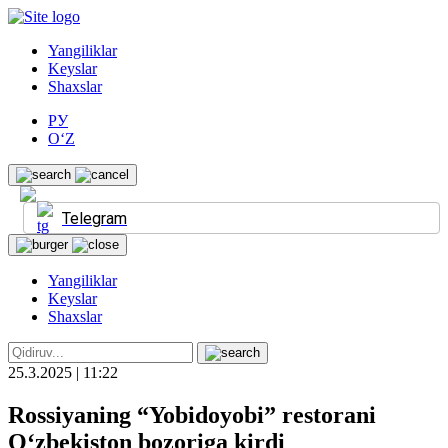
Yangiliklar
Keyslar
Shaxslar
РУ
O‘Z
Telegram
Yangiliklar
Keyslar
Shaxslar
25.3.2025 | 11:22
Rossiyaning “Yobidoyobi” restorani
O‘zbekiston bozoriga kirdi