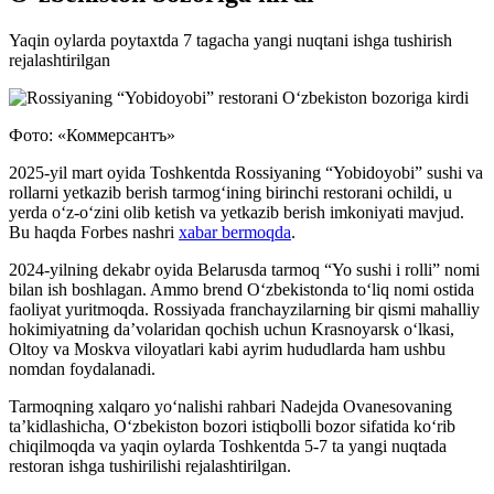
Yaqin oylarda poytaxtda 7 tagacha yangi nuqtani ishga tushirish
rejalashtirilgan
Фото: «Коммерсантъ»
2025-yil mart oyida Toshkentda Rossiyaning “Yobidoyobi” sushi va
rollarni yetkazib berish tarmog‘ining birinchi restorani ochildi, u
yerda o‘z-o‘zini olib ketish va yetkazib berish imkoniyati mavjud.
Bu haqda Forbes nashri
xabar bermoqda
.
2024-yilning dekabr oyida Belarusda tarmoq “Yo sushi i rolli” nomi
bilan ish boshlagan. Ammo brend O‘zbekistonda to‘liq nomi ostida
faoliyat yuritmoqda. Rossiyada franchayzilarning bir qismi mahalliy
hokimiyatning da’volaridan qochish uchun Krasnoyarsk o‘lkasi,
Oltoy va Moskva viloyatlari kabi ayrim hududlarda ham ushbu
nomdan foydalanadi.
Tarmoqning xalqaro yo‘nalishi rahbari Nadejda Ovanesovaning
ta’kidlashicha, O‘zbekiston bozori istiqbolli bozor sifatida ko‘rib
chiqilmoqda va yaqin oylarda Toshkentda 5-7 ta yangi nuqtada
restoran ishga tushirilishi rejalashtirilgan.