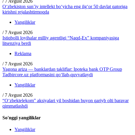
/
7 Avgust 2026
O‘zbekiston sun’iy intellekt bo‘yicha eng ilg‘or 50 davlat qatoriga
kirishni rejalashtirmoqda
Yangiliklar
/
7 Avgust 2026
Istiqbolli loyihalar milliy agentligi “Naqd-Ex” kompaniyasiga
litsenziya berdi
Reklama
/
7 Avgust 2026
Yagona ariza — banklardan takliflar: Ipoteka bank OTP Group
Tadbircore.uz platformasini qo‘llab-quvvatlaydi
Yangiliklar
/
7 Avgust 2026
“O‘zbektelekom” aksiyalari yil boshidan buyon qariyb olti baravar
qimmatlashdi
So'nggi yangiliklar
Yangiliklar