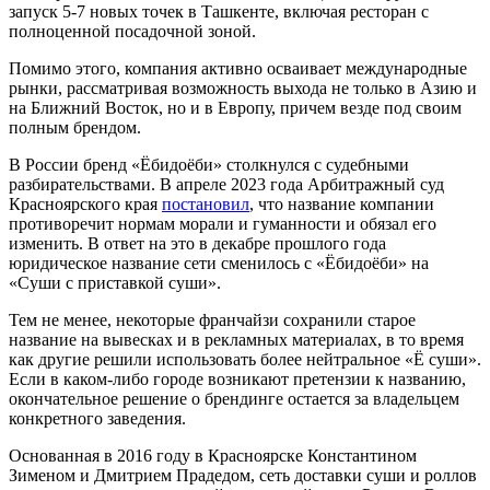
запуск 5-7 новых точек в Ташкенте, включая ресторан с
полноценной посадочной зоной.
Помимо этого, компания активно осваивает международные
рынки, рассматривая возможность выхода не только в Азию и
на Ближний Восток, но и в Европу, причем везде под своим
полным брендом.
В России бренд «Ёбидоёби» столкнулся с судебными
разбирательствами. В апреле 2023 года Арбитражный суд
Красноярского края
постановил
, что название компании
противоречит нормам морали и гуманности и обязал его
изменить. В ответ на это в декабре прошлого года
юридическое название сети сменилось с «Ёбидоёби» на
«Суши с приставкой суши».
Тем не менее, некоторые франчайзи сохранили старое
название на вывесках и в рекламных материалах, в то время
как другие решили использовать более нейтральное «Ё суши».
Если в каком-либо городе возникают претензии к названию,
окончательное решение о брендинге остается за владельцем
конкретного заведения.
Основанная в 2016 году в Красноярске Константином
Зименом и Дмитрием Прадедом, сеть доставки суши и роллов