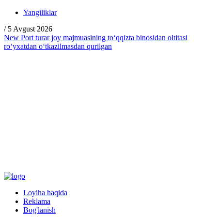
Yangiliklar
/
5 Avgust 2026
New Port turar joy majmuasining to‘qqizta binosidan oltitasi
ro‘yxatdan o‘tkazilmasdan qurilgan
Loyiha haqida
Reklama
Bog'lanish