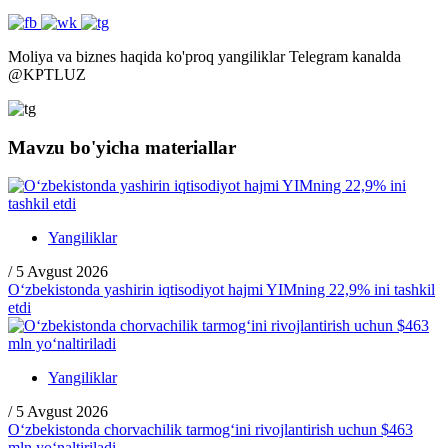
Moliya va biznes haqida ko'proq yangiliklar Telegram kanalda
@
KPTLUZ
Mavzu bo'yicha materiallar
Yangiliklar
/
5 Avgust 2026
O‘zbekistonda yashirin iqtisodiyot hajmi YIMning 22,9% ini tashkil
etdi
Yangiliklar
/
5 Avgust 2026
O‘zbekistonda chorvachilik tarmog‘ini rivojlantirish uchun $463
mln yo‘naltiriladi