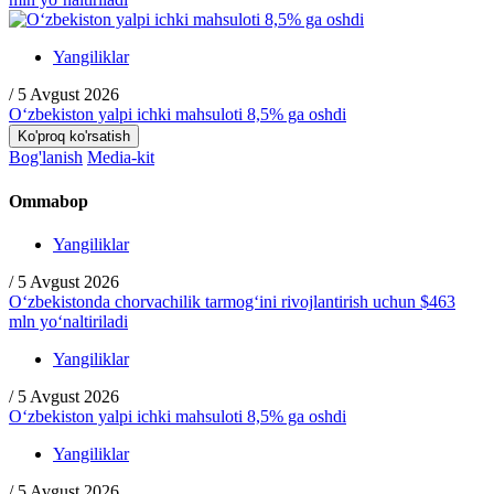
Yangiliklar
/
5 Avgust 2026
O‘zbekiston yalpi ichki mahsuloti 8,5% ga oshdi
Ko'proq ko'rsatish
Bog'lanish
Media-kit
Ommabop
Yangiliklar
/
5 Avgust 2026
O‘zbekistonda chorvachilik tarmog‘ini rivojlantirish uchun $463
mln yo‘naltiriladi
Yangiliklar
/
5 Avgust 2026
O‘zbekiston yalpi ichki mahsuloti 8,5% ga oshdi
Yangiliklar
/
5 Avgust 2026