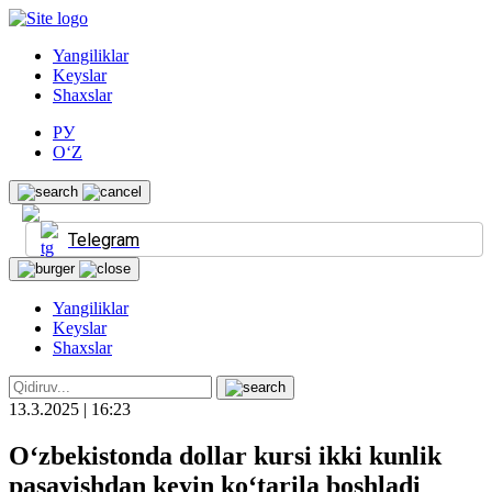
Yangiliklar
Keyslar
Shaxslar
РУ
O‘Z
Telegram
Yangiliklar
Keyslar
Shaxslar
13.3.2025 | 16:23
O‘zbekistonda dollar kursi ikki kunlik
pasayishdan keyin ko‘tarila boshladi