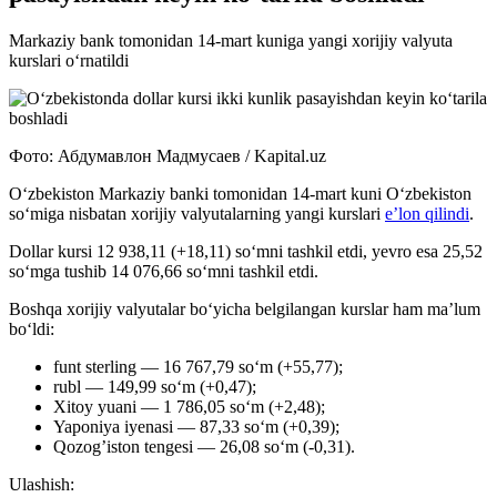
Markaziy bank tomonidan 14-mart kuniga yangi xorijiy valyuta
kurslari o‘rnatildi
Фото: Абдумавлон Мадмусаев / Kapital.uz
O‘zbekiston Markaziy banki tomonidan 14-mart kuni O‘zbekiston
so‘miga nisbatan xorijiy valyutalarning yangi kurslari
e’lon qilindi
.
Dollar kursi 12 938,11 (+18,11) so‘mni tashkil etdi, yevro esa 25,52
so‘mga tushib 14 076,66 so‘mni tashkil etdi.
Boshqa xorijiy valyutalar bo‘yicha belgilangan kurslar ham ma’lum
bo‘ldi:
funt sterling — 16 767,79 so‘m (+55,77);
rubl — 149,99 so‘m (+0,47);
Xitoy yuani — 1 786,05 so‘m (+2,48);
Yaponiya iyenasi — 87,33 so‘m (+0,39);
Qozog’iston tengesi — 26,08 so‘m (-0,31).
Ulashish: