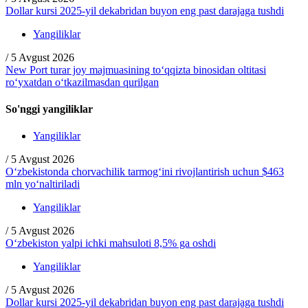
Dollar kursi 2025-yil dekabridan buyon eng past darajaga tushdi
Yangiliklar
/
5 Avgust 2026
New Port turar joy majmuasining to‘qqizta binosidan oltitasi
ro‘yxatdan o‘tkazilmasdan qurilgan
So'nggi yangiliklar
Yangiliklar
/
5 Avgust 2026
O‘zbekistonda chorvachilik tarmog‘ini rivojlantirish uchun $463
mln yo‘naltiriladi
Yangiliklar
/
5 Avgust 2026
O‘zbekiston yalpi ichki mahsuloti 8,5% ga oshdi
Yangiliklar
/
5 Avgust 2026
Dollar kursi 2025-yil dekabridan buyon eng past darajaga tushdi