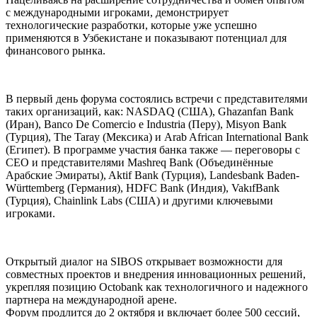
с международными игроками, демонстрирует
технологические разработки, которые уже успешно
применяются в Узбекистане и показывают потенциал для
финансового рынка.
В первый день форума состоялись встречи с представителями
таких организаций, как: NASDAQ (США), Ghazanfan Bank
(Иран), Banco De Comercio e Industria (Перу), Misyon Bank
(Турция), The Taray (Мексика) и Arab African International Bank
(Египет). В программе участия банка также — переговоры с
СЕО и представителями Mashreq Bank (Объединённые
Арабские Эмираты), Aktif Bank (Турция), Landesbank Baden-
Württemberg (Германия), HDFC Bank (Индия), VakıfBank
(Турция), Chainlink Labs (США) и другими ключевыми
игроками.
Открытый диалог на SIBOS открывает возможности для
совместных проектов и внедрения инновационных решений,
укрепляя позицию Octobank как технологичного и надежного
партнера на международной арене.
Форум продлится до 2 октября и включает более 500 сессий,