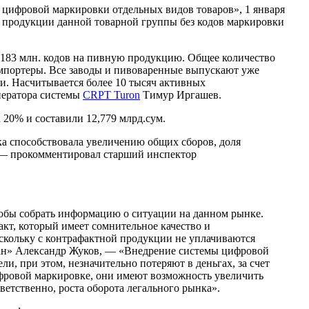
 цифровой маркировки отдельных видов товаров», 1 января
я продукции данной товарной группы без кодов маркировки
 183 млн. кодов на пивную продукцию. Общее количество
 импортеры. Все заводы и пивоваренные выпускают уже
. Насчитывается более 10 тысяч активных
ператора системы
CRPT Turon
Тимур Иргашев.
 20% и составили 12,779 млрд.сум.
ка способствовала увеличению общих сборов, доля
 — прокомментировал старший инспектор
тобы собрать информацию о ситуации на данном рынке.
кт, который имеет сомнительное качество и
оскольку с контрафактной продукции не уплачиваются
ан» Александр Жуков, — «Внедрение системы цифровой
, при этом, незначительно потеряют в деньгах, за счет
ифровой маркировке, они имеют возможность увеличить
ветственно, роста оборота легального рынка».