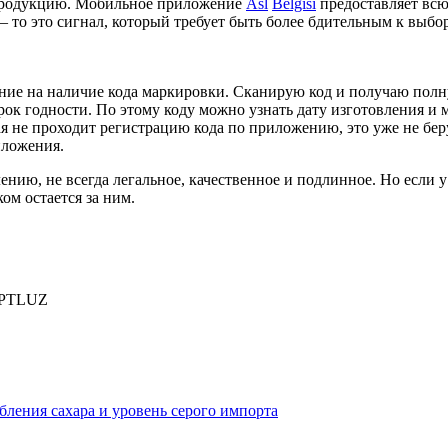
 продукцию. Мобильное приложение
Asl
Belgisi
предоставляет всю
 – то это сигнал, который требует быть более бдительным к выб
ние на наличие кода маркировки. Сканирую код и получаю пол
срок годности. По этому коду можно узнать дату изготовления и м
ая не проходит регистрацию кода по приложению, это уже не бе
иложения.
лению, не всегда легальное, качественное и подлинное. Но если
ом остается за ним.
PTLUZ