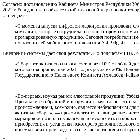
Согласно постановлению Кабинета Министров Республики Узбе
2021 г. был дан старт обязательной цифровой маркировки тов
запрещается.
«С момента запуска цифровой маркировки производителя
компаний, которые сотрудничают с оператором системы и
промаркированную продукцию. Сегодня потребители имею
пользователей мобильного приложения Asl Belgisi», — 
Внедрение системы дает свои результаты. По подсчетам ГНК, с
«Сборы от акцизного налога составляет 10% от общей д
которого за прошедший 2021-год выросла на 20%. Поло
Государственного Налогового Комитета Ахмадбек Файзи
«Во-первых, изучая рынок алкогольной продукции Узбеки
При анализе собранной информации выяснилось, что на р
происхождение и, возможно, является небезопасным для 
акцизные сборы», — прокомментировал внедрение сист
маркировки позволит максимально исключить из оборота 
приобретения и установки некоторого дополнительного 
объёмы своих производств за счет исключения из оборота