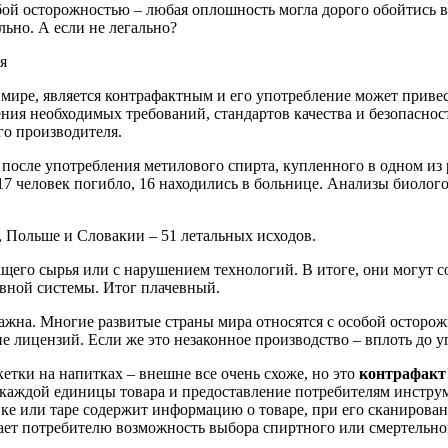
бой осторожностью – любая оплошность могла дорого обойтись в
льно. А если не легально?
 мире, является контрафактным и его употребление может приве
ния необходимых требований, стандартов качества и безопасност
го производителя.
после употребления метилового спирта, купленного в одном из 
17 человек погибло, 16 находились в больнице. Анализы биолог
, Польше и Словакии – 51 летальных исходов.
его сырья или с нарушением технологий. В итоге, они могут с
рвной системы. Итог плачевный.
ажна. Многие развитые страны мира относятся с особой осторож
 лицензий. Если же это незаконное производство – вплоть до у
етки на напитках – внешне все очень схоже, но это
контрафакт
 каждой единицы товара и предоставление потребителям инструм
вке или таре содержит информацию о товаре, при его сканирова
ает потребителю возможность выбора спиртного или смертельно