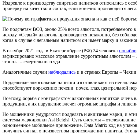
Издревле к производству спиртных напитков относились с осо
проверку на качество и состав, если конечно производится лега
По подсчетам ВОЗ, около 25% всего алкоголя, потребляемого в
исходу. «Серый» алкоголь производится незаконно, без соблюде
когда в случае с легальным напитком он имеет марку и законно
В октябре 2021 года в Екатеринбурге (РФ) 24 человека
погибло
зафиксировано массовое отравление суррогатным алкоголем – 
этанола – смертельного яда.
Аналогичные случаи
наблюдались
и в странах Европы – Чехии
Поддельные алкогольные напитки изготавливают из ненадлежащ
способствуют поражению печени, почек, глаз, центральной не
Поэтому, борьба с контрафактом алкогольных напитков очень в
продукции, а их нарушение влечет огромные штрафы и лишение
Но мошенники умудряются подделать и акцизные марки, и этик
системы маркировки Asl Belgisi. Суть системы – отслеживание
одноименное мобильное приложение. Data Matrix код на упако
получить сигнал о неизвестном происхождении напитка. Это д