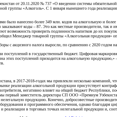
кистан от 20.11.2020 № 737 «О введении системы обязательной
арной группы «Алкоголь». С 1 января нынешнего года реализаци
ми было нанесено более 349 млн. кодов на алкогольную и более
 заказывают коды – 87. Это как местные производители, так и
т возможность проверить подлинность напитков до их покупки
сообщил Менеджер товарной группы «Алкогольная продукция» о
боры с акцизного налога выросли, по сравнению с 2020 годом на
оли поступлений в государственный бюджет. Цифровая маркиров
вина этих поступлений приходится на алкогольную продукцию,»
ев.
стана, в 2017-2018-годах мы привлекли несколько компаний, ч
ынке реализации алкогольной продукции присутствует контрафа
потребителя, негативно влияет на общий бюджет Республики, п
емы первый заместитель директора СП ООО «Премиум Узбекист
нелегальную продукцию. Конечно, добросовестные производители
оборудования и программного обеспечения, однако благодаря ц
 и реализации в торговых точках нелегальной продукции и, соот