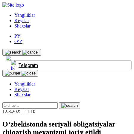
Yangiliklar
Keyslar
Shaxslar
РУ
O‘Z
Telegram
Yangiliklar
Keyslar
Shaxslar
12.3.2025 | 11:10
O‘zbekistonda seriyali obligatsiyalar
chiqarish mexanizmi joriy etildi