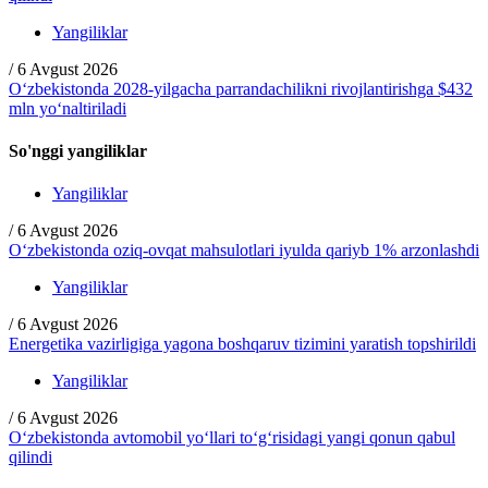
Yangiliklar
/
6 Avgust 2026
O‘zbekistonda 2028-yilgacha parrandachilikni rivojlantirishga $432
mln yo‘naltiriladi
So'nggi yangiliklar
Yangiliklar
/
6 Avgust 2026
O‘zbekistonda oziq-ovqat mahsulotlari iyulda qariyb 1% arzonlashdi
Yangiliklar
/
6 Avgust 2026
Energetika vazirligiga yagona boshqaruv tizimini yaratish topshirildi
Yangiliklar
/
6 Avgust 2026
O‘zbekistonda avtomobil yo‘llari to‘g‘risidagi yangi qonun qabul
qilindi