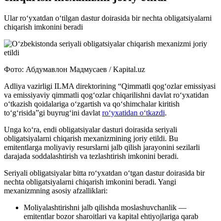
Ular ro‘yxatdan o‘tilgan dastur doirasida bir nechta obligatsiyalarni
chiqarish imkonini beradi
Фото: Абдумавлон Мадмусаев / Kapital.uz
Adliya vazirligi ILMA direktorining “Qimmatli qog‘ozlar emissiyasi
va emissiyaviy qimmatli qog‘ozlar chiqarilishni davlat ro‘yxatidan
o‘tkazish qoidalariga o‘zgartish va qo‘shimchalar kiritish
to‘g‘risida”gi buyrug‘ini davlat
ro‘yxatidan o‘tkazdi
.
Unga ko‘ra, endi obligatsiyalar dasturi doirasida seriyali
obligatsiyalarni chiqarish mexanizmining joriy etildi. Bu
emitentlarga moliyaviy resurslarni jalb qilish jarayonini sezilarli
darajada soddalashtirish va tezlashtirish imkonini beradi.
Seriyali obligatsiyalar bitta ro‘yxatdan o‘tgan dastur doirasida bir
nechta obligatsiyalarni chiqarish imkonini beradi. Yangi
mexanizmning asosiy afzalliklari:
Moliyalashtirishni jalb qilishda moslashuvchanlik —
emitentlar bozor sharoitlari va kapital ehtiyojlariga qarab