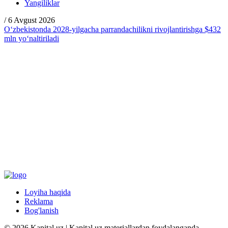
Yangiliklar
/
6 Avgust 2026
O‘zbekistonda 2028-yilgacha parrandachilikni rivojlantirishga $432
mln yo‘naltiriladi
Loyiha haqida
Reklama
Bog'lanish
© 2026 Kapital.uz | Kapital.uz materiallardan foydalanganda