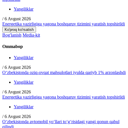
Yangiliklar
/
6 Avgust 2026
Energetika vazirligiga yagona boshqaruv tizimini yaratish topshirildi
Ko'proq ko'rsatish
Bog'lanish
Media-kit
Ommabop
Yangiliklar
/
6 Avgust 2026
O‘zbekistonda oziq-ovqat mahsulotlari iyulda qariyb 1% arzonlashdi
Yangiliklar
/
6 Avgust 2026
Energetika vazirligiga yagona boshqaruv tizimini yaratish topshirildi
Yangiliklar
/
6 Avgust 2026
O‘zbekistonda avtomobil yo‘llari to‘g‘risidagi yangi qonun qabul
qilindi