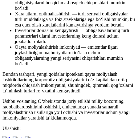
obligatsiyalarni bosqichma-bosqich chiqarishlari mumkin
bo‘ladi.
Xarajatlarni optimallashtirish — turli seriyali obligatsiyalar
turli muddatlarga va foiz stavkalariga ega bo‘lishi mumkin, bu
esa qarz olish xarajatlarini kamaytirishga yordam beradi.
Investorlar doirasini kengaytirish — obligatsiyalarning turli
parametrlari ularni investorlarning keng doirasi uchun
jozibador qiladi.
Qayta moliyalashtirish imkoniyati — emitentlar ilgari
joylashtirilgan majburiyatlarni to‘lash uchun
obligatsiyalarning yangi seriyasini chiqarishlari mumkin
bo‘ladi.
Bundan tashqari, yangi qoidalar ipotekani qayta moliyalash
tashkilotlarining korporativ obligatsiyalarini o‘z kapitalidan ortiq
miqdorda chiqarish imkoniyatini, shuningdek, qimmatli qog‘ozlarni
ta’minlash turlari ro‘yxatini kengaytiradi.
Ushbu vositaning O‘zbekistonda joriy etilishi milliy bozorning
raqobatbardoshligini oshirishi, emitentlarga yanada samarali
moliyalashtirish usullariga yo‘l ochishi va investorlar uchun yangi
imkoniyatlar yaratishi ta’kidlanmoqda.
Ulashish: