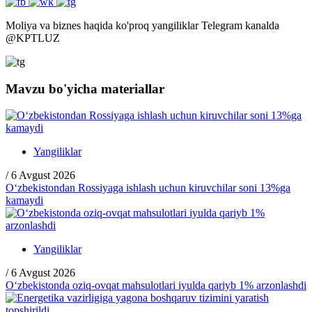
Moliya va biznes haqida ko'proq yangiliklar Telegram kanalda
@
KPTLUZ
Mavzu bo'yicha materiallar
Yangiliklar
/
6 Avgust 2026
O‘zbekistondan Rossiyaga ishlash uchun kiruvchilar soni 13%ga
kamaydi
Yangiliklar
/
6 Avgust 2026
O‘zbekistonda oziq-ovqat mahsulotlari iyulda qariyb 1% arzonlashdi