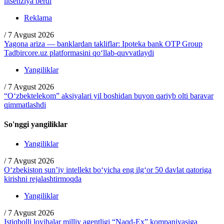
litsenziya berdi
Reklama
/
7 Avgust 2026
Yagona ariza — banklardan takliflar: Ipoteka bank OTP Group
Tadbircore.uz platformasini qo‘llab-quvvatlaydi
Yangiliklar
/
7 Avgust 2026
“O‘zbektelekom” aksiyalari yil boshidan buyon qariyb olti baravar
qimmatlashdi
So'nggi yangiliklar
Yangiliklar
/
7 Avgust 2026
O‘zbekiston sun’iy intellekt bo‘yicha eng ilg‘or 50 davlat qatoriga
kirishni rejalashtirmoqda
Yangiliklar
/
7 Avgust 2026
Istiqbolli loyihalar milliy agentligi “Naqd-Ex” kompaniyasiga