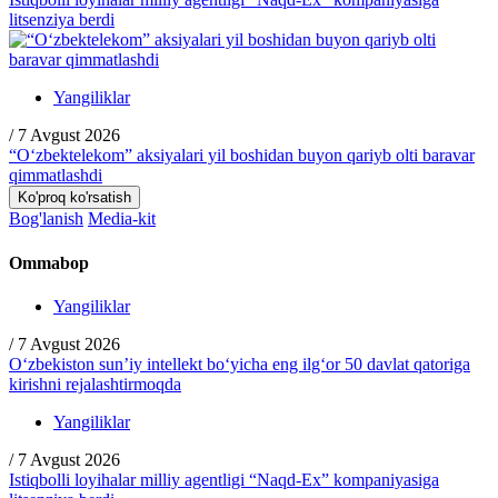
litsenziya berdi
Yangiliklar
/
7 Avgust 2026
“O‘zbektelekom” aksiyalari yil boshidan buyon qariyb olti baravar
qimmatlashdi
Ko'proq ko'rsatish
Bog'lanish
Media-kit
Ommabop
Yangiliklar
/
7 Avgust 2026
O‘zbekiston sun’iy intellekt bo‘yicha eng ilg‘or 50 davlat qatoriga
kirishni rejalashtirmoqda
Yangiliklar
/
7 Avgust 2026
Istiqbolli loyihalar milliy agentligi “Naqd-Ex” kompaniyasiga