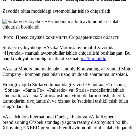
Zavodda oltita modeldagi avtomobillar ishlab chiqariladi
Фото: Пресс-служба хокимията Сырдарьинской области
Sirdaryo viloyatidagi «Asaka Motors» avtomobil zavodida
«Hyundai» markali avtomobillar ishlab chiqarilishi boshlangan. Bu
haqda viloyat hokimligi matbuot xizmati
ma’lum qildi.
«Asaka Motors International» Janubiy Koreyaning «Hyundai Motor
Company» kompaniyasi bilan uzoq muddatli shartnoma imzoladi.
Hozirgi vaqtda Sirdaryo tumanidagi zavod «Elantra», «Tucson»,
«Sonata», «Santa Fe», «Palisade» va»Staria» modellarini ishlab
chiqaradi. «Astana Motors» ushbu avtomobillarni sotish, dilerlik
tarmoqlarini rivojlantirish va xizmat ko’rsatishni tashkil etish bilan
shug’ullanadi.
«Asia Motors International Opel», «Fiat» va «Alfa Romeo»
brendlarining O’zbekistondagi yagona rasmiy distribyutori bo’lib,
Xitoyning EXEED premium brendi avtomobillarini ishlab chiqaradi.