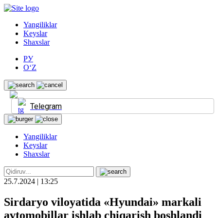
Yangiliklar
Keyslar
Shaxslar
РУ
O‘Z
Telegram
Yangiliklar
Keyslar
Shaxslar
25.7.2024 | 13:25
Sirdaryo viloyatida «Hyundai» markali
avtomobillar ishlab chiqarish boshlandi