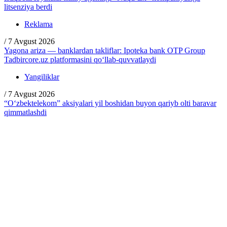
litsenziya berdi
Reklama
/
7 Avgust 2026
Yagona ariza — banklardan takliflar: Ipoteka bank OTP Group
Tadbircore.uz platformasini qo‘llab-quvvatlaydi
Yangiliklar
/
7 Avgust 2026
“O‘zbektelekom” aksiyalari yil boshidan buyon qariyb olti baravar
qimmatlashdi