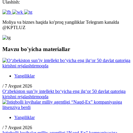
Ulashish:
Moliya va biznes haqida ko'proq yangiliklar Telegram kanalda
@
KPTLUZ
Mavzu bo'yicha materiallar
Yangiliklar
/
7 Avgust 2026
O‘zbekiston sun’iy intellekt bo‘yicha eng ilg‘or 50 davlat qatoriga
kirishni rejalashtirmoqda
Yangiliklar
/
7 Avgust 2026
Istiqbolli loyihalar milliy agentligi “Naqd-Ex” kompaniyasiga