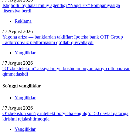
Istiqbolli loyihalar milliy agentligi “Naqd-Ex” kompaniyasiga
litsenziya berdi
Reklama
/
7 Avgust 2026
Yagona ariza — banklardan takliflar: Ipoteka bank OTP Group
Tadbircore.uz platformasini qo‘llab-quvvatlaydi
Yangiliklar
/
7 Avgust 2026
“O‘zbektelekom” aksiyalari yil boshidan buyon qariyb olti baravar
qimmatlashdi
So'nggi yangiliklar
Yangiliklar
/
7 Avgust 2026
O‘zbekiston sun’iy intellekt bo‘yicha eng ilg‘or 50 davlat qatoriga
kirishni rejalashtirmoqda
Yangiliklar