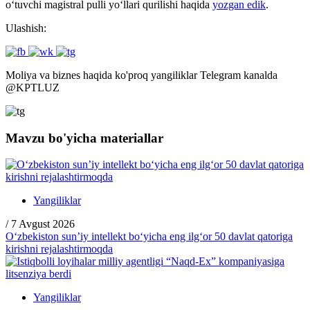
o‘tuvchi magistral pulli yo‘llari qurilishi haqida
yozgan edik
.
Ulashish:
Moliya va biznes haqida ko'proq yangiliklar Telegram kanalda
@
KPTLUZ
Mavzu bo'yicha materiallar
Yangiliklar
/
7 Avgust 2026
O‘zbekiston sun’iy intellekt bo‘yicha eng ilg‘or 50 davlat qatoriga
kirishni rejalashtirmoqda
Yangiliklar