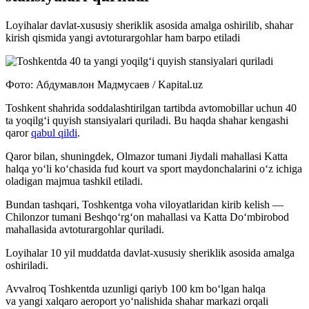
Loyihalar davlat-xususiy sheriklik asosida amalga oshirilib, shahar
kirish qismida yangi avtoturargohlar ham barpo etiladi
Фото: Абдумавлон Мадмусаев / Kapital.uz
Toshkent shahrida soddalashtirilgan tartibda avtomobillar uchun 40
ta yoqilg‘i quyish stansiyalari quriladi. Bu haqda shahar kengashi
qaror
qabul qildi
.
Qaror bilan, shuningdek, Olmazor tumani Jiydali mahallasi Katta
halqa yo‘li ko‘chasida fud kourt va sport maydonchalarini o‘z ichiga
oladigan majmua tashkil etiladi.
Bundan tashqari, Toshkentga voha viloyatlaridan kirib kelish —
Chilonzor tumani Beshqo‘rg‘on mahallasi va Katta Do‘mbirobod
mahallasida avtoturargohlar quriladi.
Loyihalar 10 yil muddatda davlat-xususiy sheriklik asosida amalga
oshiriladi.
Avvalroq Toshkentda uzunligi qariyb 100 km bo‘lgan halqa
va yangi xalqaro aeroport yo‘nalishida shahar markazi orqali