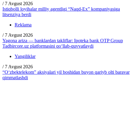
/
7 Avgust 2026
Istiqbolli loyihalar milliy agentligi “Naqd-Ex” kompaniyasiga
litsenziya berdi
Reklama
/
7 Avgust 2026
Yagona ariza — banklardan takliflar: Ipoteka bank OTP Group
Tadbircore.uz platformasini qo‘llab-quvvatlaydi
Yangiliklar
/
7 Avgust 2026
“O‘zbektelekom” aksiyalari yil boshidan buyon qariyb olti baravar
qimmatlashdi