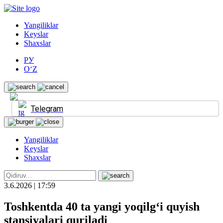
Yangiliklar
Keyslar
Shaxslar
РУ
O‘Z
Telegram
Yangiliklar
Keyslar
Shaxslar
3.6.2026 | 17:59
Toshkentda 40 ta yangi yoqilg‘i quyish
stansiyalari quriladi