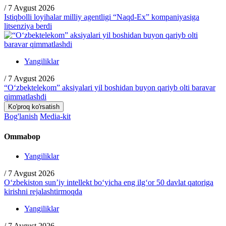
/
7 Avgust 2026
Istiqbolli loyihalar milliy agentligi “Naqd-Ex” kompaniyasiga
litsenziya berdi
Yangiliklar
/
7 Avgust 2026
“O‘zbektelekom” aksiyalari yil boshidan buyon qariyb olti baravar
qimmatlashdi
Ko'proq ko'rsatish
Bog'lanish
Media-kit
Ommabop
Yangiliklar
/
7 Avgust 2026
O‘zbekiston sun’iy intellekt bo‘yicha eng ilg‘or 50 davlat qatoriga
kirishni rejalashtirmoqda
Yangiliklar
/
7 Avgust 2026