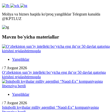
Moliya va biznes haqida ko'proq yangiliklar Telegram kanalda
@
KPTLUZ
Mavzu bo'yicha materiallar
Yangiliklar
/
7 Avgust 2026
O‘zbekiston sun’iy intellekt bo‘yicha eng ilg‘or 50 davlat qatoriga
kirishni rejalashtirmoqda
Yangiliklar
/
7 Avgust 2026
Istiqbolli loyihalar milliy agentligi “Naqd-Ex” kompaniyasiga
litsenziya berdi