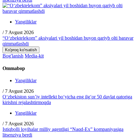
Yangiliklar
/
7 Avgust 2026
“O‘zbektelekom” aksiyalari yil boshidan buyon qariyb olti baravar
qimmatlashdi
Ko'proq ko'rsatish
Bog'lanish
Media-kit
Ommabop
Yangiliklar
/
7 Avgust 2026
O‘zbekiston sun’iy intellekt bo‘yicha eng ilg‘or 50 davlat qatoriga
kirishni rejalashtirmoqda
Yangiliklar
/
7 Avgust 2026
Istiqbolli loyihalar milliy agentligi “Naqd-Ex” kompaniyasiga
litsenziya berdi