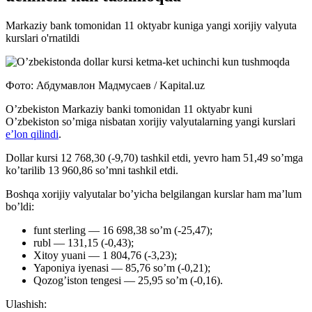
Markaziy bank tomonidan 11 oktyabr kuniga yangi xorijiy valyuta
kurslari o'rnatildi
Фото: Абдумавлон Мадмусаев / Kapital.uz
O’zbekiston Markaziy banki tomonidan 11 oktyabr kuni
O’zbekiston so’miga nisbatan xorijiy valyutalarning yangi kurslari
e’lon qilindi
.
Dollar kursi
12 768,30
(-9,70)
tashkil etdi, yevro ham
51,49
so’mga
ko’tarilib
13 960,86
so’mni tashkil etdi.
Boshqa xorijiy valyutalar bo’yicha belgilangan kurslar ham ma’lum
bo’ldi:
funt sterling —
16 698,38
so’m
(-25,47)
;
rubl —
131,15
(
-0,43
);
Xitoy yuani —
1 804,76
(
-3,23
);
Yaponiya iyenasi —
85,76
so’m (
-0,21
);
Qozog’iston tengesi —
25,95
so’m (
-0,16
).
Ulashish: