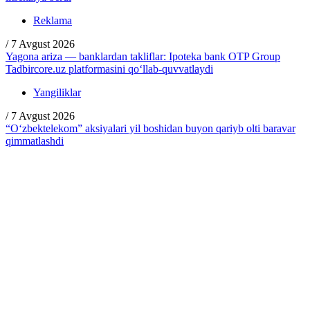
Reklama
/
7 Avgust 2026
Yagona ariza — banklardan takliflar: Ipoteka bank OTP Group
Tadbircore.uz platformasini qo‘llab-quvvatlaydi
Yangiliklar
/
7 Avgust 2026
“O‘zbektelekom” aksiyalari yil boshidan buyon qariyb olti baravar
qimmatlashdi