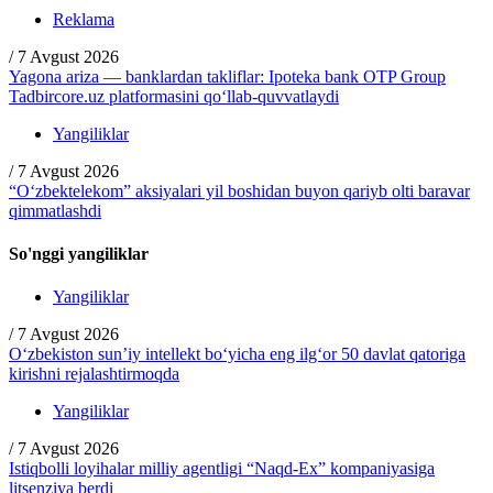
Reklama
/
7 Avgust 2026
Yagona ariza — banklardan takliflar: Ipoteka bank OTP Group
Tadbircore.uz platformasini qo‘llab-quvvatlaydi
Yangiliklar
/
7 Avgust 2026
“O‘zbektelekom” aksiyalari yil boshidan buyon qariyb olti baravar
qimmatlashdi
So'nggi yangiliklar
Yangiliklar
/
7 Avgust 2026
O‘zbekiston sun’iy intellekt bo‘yicha eng ilg‘or 50 davlat qatoriga
kirishni rejalashtirmoqda
Yangiliklar
/
7 Avgust 2026
Istiqbolli loyihalar milliy agentligi “Naqd-Ex” kompaniyasiga
litsenziya berdi