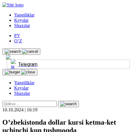
Yangiliklar
Keyslar
Shaxslar
РУ
O‘Z
Telegram
Yangiliklar
Keyslar
Shaxslar
10.10.2024 | 16:19
O’zbekistonda dollar kursi ketma-ket
uchinchi kun tushmoqda