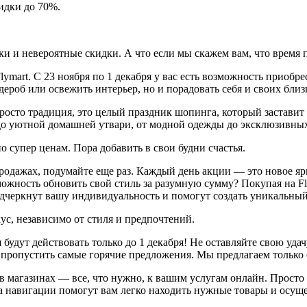
идки до 70%.
ки и невероятные скидки. А что если мы скажем вам, что время
mart. С 23 ноября по 1 декабря у вас есть возможность приобре
дероб или освежить интерьер, но и порадовать себя и своих бл
просто традиция, это целый праздник шопинга, который заставит
до уютной домашней утвари, от модной одежды до эксклюзивных
о супер ценам. Пора добавить в свои будни счастья.
родажах, подумайте еще раз. Каждый день акции — это новое яр
можность обновить свой стиль за разумную сумму? Покупая на Fl
одчеркнут вашу индивидуальность и помогут создать уникальный
кус, независимо от стиля и предпочтений.
дут действовать только до 1 декабря! Не оставляйте свою удачу
е пропустить самые горячие предложения. Мы предлагаем только 
 в магазинах — все, что нужно, к вашим услугам онлайн. Просто
 навигации помогут вам легко находить нужные товары и осущес