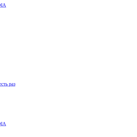
DIA
сть раз
DIA