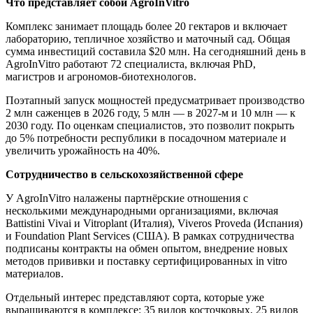
Что представляет собой AgroInVitro
Комплекс занимает площадь более 20 гектаров и включает
лабораторию, тепличное хозяйство и маточный сад. Общая
сумма инвестиций составила $20 млн. На сегодняшний день в
AgroInVitro работают 72 специалиста, включая PhD,
магистров и агрономов-биотехнологов.
Поэтапный запуск мощностей предусматривает производство
2 млн саженцев в 2026 году, 5 млн — в 2027-м и 10 млн — к
2030 году. По оценкам специалистов, это позволит покрыть
до 5% потребности республики в посадочном материале и
увеличить урожайность на 40%.
Сотрудничество в сельскохозяйственной сфере
У AgroInVitro налажены партнёрские отношения с
несколькими международными организациями, включая
Battistini Vivai и Vitroplant (Италия), Viveros Proveda (Испания)
и Foundation Plant Services (США). В рамках сотрудничества
подписаны контракты на обмен опытом, внедрение новых
методов прививки и поставку сертифицированных in vitro
материалов.
Отдельный интерес представляют сорта, которые уже
выращиваются в комплексе: 35 видов косточковых, 25 видов