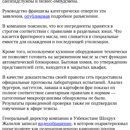
санэпидслужбы и бизнес-омбудсмена.
Руководство франшизы категорически отвергло эти
заявления,
опубликовав
подробное разъяснение.
В компании пояснили, что все ингредиенты хранятся в
строгом соответствии с правилами в раздельных зонах. Что
касается фритюрного масла, оно сливается в специальные
емкости для охлаждения и последующей утилизации.
Кроме того, используемое кухонное оборудование технически
не позволяет готовить на загрязненном масле за счет функции
автоматической блокировки. Бытовая химия, по утверждению
представителей сети, находится в закрытых шкафах.
В качестве доказательства своей правоты сеть предоставила
официальные протоколы лабораторных испытаний. Анализ
бургеров, наггетсов, лаваша и картофеля фри показал их
полное соответствие санитарным правилам и нормам —
патогенные микроорганизмы обнаружены не были.
Результаты проведенной проверки также не подтвердили
озвученные в эфире тезисы.
Генеральный директор компании в Узбекистане Шохрух
Жалилов записал
видеообращение
, в котором охарактеризовал
происходящее как целенаправленную кампанию против