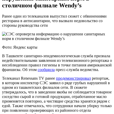
столичном филиале Wendy’s
Ранее один из телеканалов выпустил сюжет с обвинениями
ресторана в антисанитарии, что вызвало недовольство со
стороны руководства сети
Фото: Яндекс карты
В Ташкенте санитарно-эпидемиологическая служба признала
недействительными заявления из телевизионного репортажа о
несоблюдении правил гигиены в точке питания американской
франшизы. Об этом
сообщила
пресс-служба ведомства.
Телеканал Renessans TV ранее
продемонстрировал
репортаж,
в котором инспектор СЭС заявил о ряде грубых нарушений в
одном из ташкентских филиалов сети. В сюжете
утверждалось, что в заведении якобы не соблюдается товарное
соседство сырой и готовой продукции, отработанное масло
применяется повторно, а чистящие средства хранятся рядом с
едой. Также отмечалось, что сотрудники начали уборку только
при появлении проверяющих из районного отдела