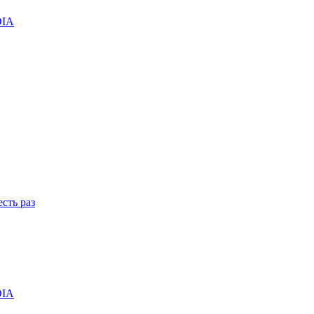
DIA
сть раз
DIA