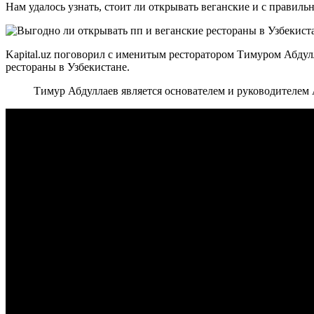
Нам удалось узнать, стоит ли открывать веганские и с правил
Kapital.uz поговорил с именитым ресторатором Тимуром Абдул
рестораны в Узбекистане.
Тимур Абдуллаев является основателем и руководителем А