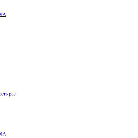
DIA
сть раз
DIA