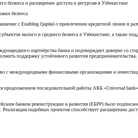
го бизнеса и расширение доступа к ресурсам в Узбекистане
ашение с Enabling Qapital о привлечении кредитной линии в разм
убъектов малого и среднего бизнеса в Узбекистане, а также по
ждународного партнёрства банка и подтверждает доверие со ст
одолжить поддержку устойчивого развития предпринимательства,
ество с международными финансовыми организациями и инвести
ляется продолжением последовательной работы АКБ «Universal b
пейским банком реконструкции и развития (ЕБРР) было подписан
не. Реализация подобных проектов способствует расширению до