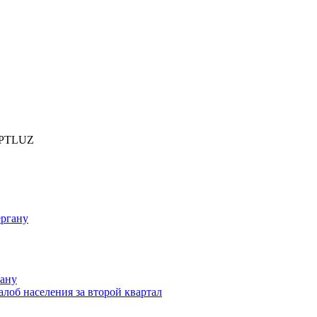
PTLUZ
гану